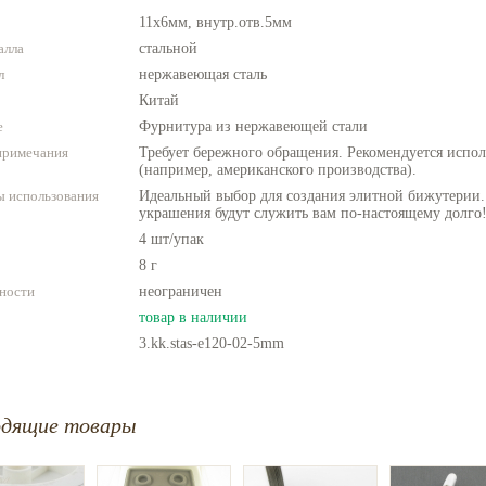
11х6мм, внутр.отв.5мм
алла
стальной
л
нержавеющая сталь
Китай
е
Фурнитура из нержавеющей стали
примечания
Требует бережного обращения. Рекомендуется испо
(например, американского производства).
 использования
Идеальный выбор для создания элитной бижутерии
украшения будут служить вам по-настоящему долго
4 шт/упак
8 г
ности
неограничен
товар в наличии
3.kk.stas-e120-02-5mm
одящие товары