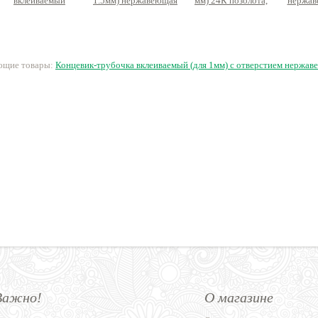
вклеиваемый
1.5мм) нержавеющая
мм) 24К позолота,
нержав
Премиум латунь
сталь
латунь
22 руб.
122 руб.
58 руб.
2
ующие товары:
Концевик-трубочка вклеиваемый (для 1мм) с отверстием нержав
Важно!
О магазине