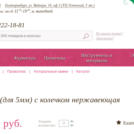
д
Екатеринбург, ул. Вайнера, 10, оф.3 (ТЦ Успенский, 5 эт.)
00
00
11
-19
выходной
ты:
пн-сб
, вс
22-18-81
Не нашли товар?
Закажите!
Инструменты и
Э
Фурнитура
Проволока
материалы
|
Проволока
|
Натуральные камни
|
Каталог
(для 5мм) с колечком нержавеющая
 руб.
Укажите
В кла
количество: