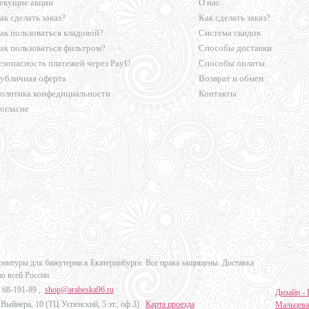
екущие акции
О нас
ак сделать заказ?
Как сделать заказ?
ак пользоваться кладовой?
Система скидок
ак пользоваться фильтром?
Способы доставки
езопасность платежей через PayU
Способы оплаты
убличная оферта
Возврат и обмен
олитика конфедициальности
Контакты
огласие
урнитуры для бижутерии в Екатеринбурге. Все права защищены. Доставка
по всей России.
 68-191-89
,
shop@arabeska96.ru
Дизайн - 
Выйнера, 10 (ТЦ Успенский, 5 эт., оф.3).
Карта проезда
Мальцева