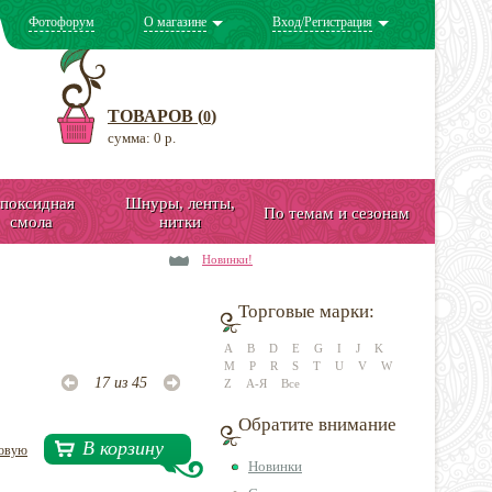
Фотофорум
О магазине
Вход/Регистрация
ТОВАРОВ (
)
0
сумма: 0 р.
поксидная
Шнуры, ленты,
По темам и сезонам
смола
нитки
Новинки!
Торговые марки:
A
B
D
E
G
I
J
K
M
P
R
S
T
U
V
W
17 из 45
Z
А-Я
Все
Обратите внимание
В корзину
довую
Новинки