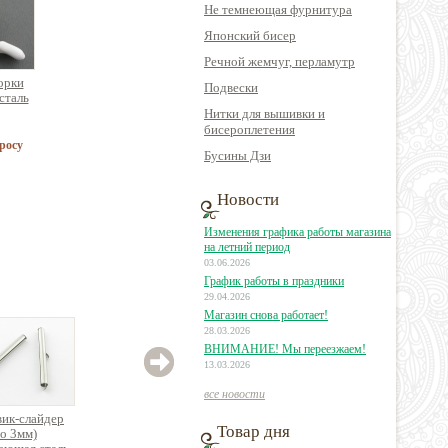
Не темнеющая фурнитура
Японский бисер
Речной жемчуг, перламутр
орки
Подвески
сталь
Нитки для вышивки и
бисероплетения
росу
Бусины Дзи
Новости
Изменения графика работы магазина
на летний период
03.06.2026
График работы в праздники
29.04.2026
Магазин снова работает!
28.03.2026
ВНИМАНИЕ! Мы переезжаем!
13.03.2026
все новости
ик-слайдер
Концевик-колпачок с
Концевик-слайдер
Конц
Товар дня
до 3мм)
петелькой
(до 3мм)
вкле