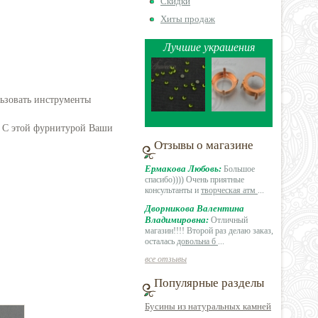
Скидки
Хиты продаж
Лучшие украшения
льзовать инструменты
. С этой фурнитурой Ваши
!
Отзывы о магазине
Ермакова Любовь:
Большое
спасибо)))) Очень приятные
консультанты и
творческая атм
...
Дворникова Валентина
Владимировна:
Отличный
магазин!!!! Второй раз делаю заказ,
осталась
довольна б
...
все отзывы
Популярные разделы
Бусины из натуральных камней