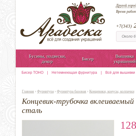
Другой горо
Время рабо
2
+7(343)
Бусины, подвески,
Вышивка
Бисер
декор
украшений
Бисер TOHO
|
Нетемнеющая фурнитура
|
Всё для вышивки
Главная
›
Фурнитура
›
Фурнитура базовая
›
Концевики, конусы, колпачки
Концевик-трубочка вклеиваемый 
сталь
128