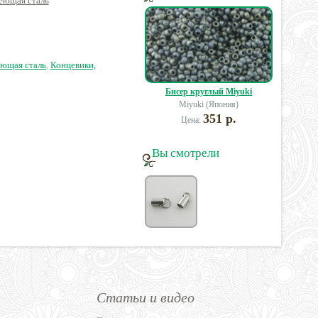
еющая сталь
вклеиваемый
нержавеющая сталь
1мм)
Премиум латунь
нерж
0 руб.
12 руб.
20 руб.
еющая сталь
,
Концевики,
Бисер круглый Miyuki
Miyuki (Япония)
351 р.
Цена:
Вы смотрели
Статьи и видео