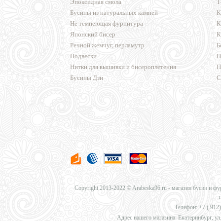
Эпоксидная смола
Т
Бусины из натуральных камней
К
Не темнеющая фурнитура
К
Японский бисер
К
Речной жемчуг, перламутр
Б
Подвески
П
Нитки для вышивки и бисероплетения
П
Бусины Дзи
С
Copyright 2013-2022 © Arabeska96.ru - магазин бусин и ф
Телефон: +7 (
912)
Адрес нашего магазина: Екатеринбург, ул.