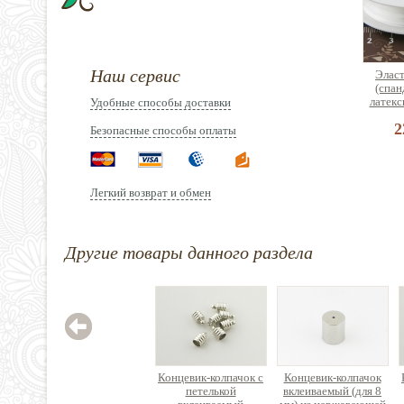
Наш сервис
Эласт
(спан
латекс
Удобные способы доставки
2
Безопасные способы оплаты
Легкий возврат и обмен
Орга
Другие товары данного раздела
сборк
б
2
Концевик-колпачок с
Концевик-колпачок
петелькой
вклеиваемый (для 8