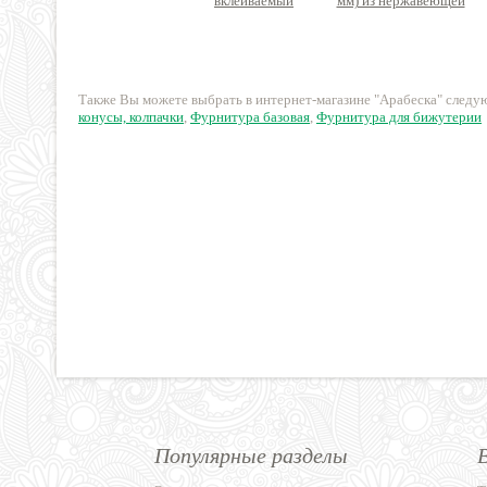
вклеиваемый
мм) из нержавеющей
Премиум латунь
стали
15 руб.
40 руб.
Также Вы можете выбрать в интернет-магазине "Арабеска" след
конусы, колпачки
,
Фурнитура базовая
,
Фурнитура для бижутерии
Популярные разделы