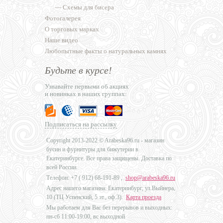
—
Схемы для бисера
Фотогалерея
О торговых марках
Наше видео
Любопытные факты о натуральных камнях
Будьте в курсе!
Узнавайте первыми об акциях
и новинках в наших группах:
Подписаться на рассылку
Copyright 2013-2022 © Arabeska96.ru - магазин
бусин и фурнитуры для бижутерии в
Екатеринбурге. Все права защищены. Доставка по
всей России.
Телефон: +7 (
912) 68-191-89
,
shop@arabeska96.ru
Адрес нашего магазина: Екатеринбург, ул.Выйнера,
10 (ТЦ Успенский, 5 эт., оф.3).
Карта проезда
Мы работаем для Вас без перерывов и выходных:
пн-сб 11:00-19:00, вс выходной