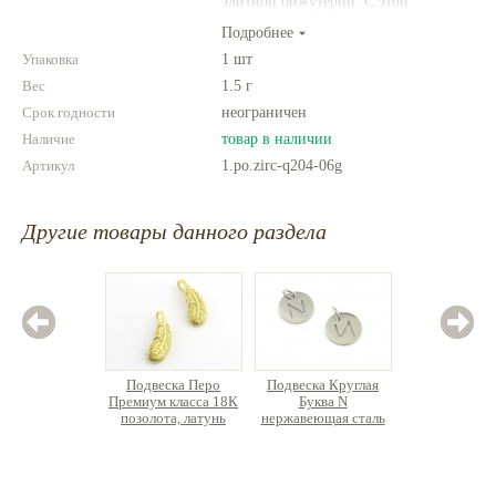
элитной бижутерии. С этой
фурнитурой Ваши украшения станут
Подробнее
выглядеть по-настоящему роскошно!
Упаковка
1 шт
Вес
1.5 г
Срок годности
неограничен
Наличие
товар в наличии
Артикул
1.po.zirc-q204-06g
Другие товары данного раздела
Подвеска Перо
Подвеска Круглая
Подве
Премиум класса 18К
Буква N
Зоди
позолота, латунь
нержавеющая сталь
нержаве