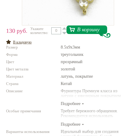
Нетемнеющая фурнитура
Всё для вышивки
В корзину
Укажите
130 руб.
Проволока
количество:
Натуральные камни
В кладовую
Размер
8.5x9x3мм
Каталог
Форма
треугольник
Цвет
прозрачный
Новинки!
Цвет металла
золотой
Материал
латунь, покрытие
Фотофорум
О магазине
Страна
Китай
Описание
Фурнитура Премиум класса из
латуни с ювелирным покрытием
Подробнее
Особые примечания
Требует бережного обращения.
Рекомендуется использовать
инструменты (например,
Подробнее
американского производства).
Варианты использования
Идеальный выбор для создания