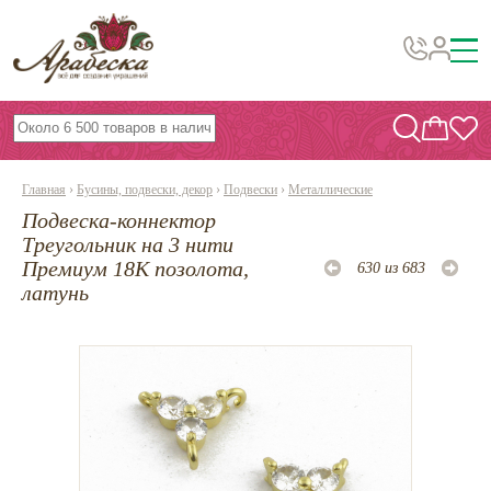
Бусины, подвески, декор
Бисер
Главная
›
Бусины, подвески, декор
›
Подвески
›
Металлические
Вышивка украшений
Подвеска-коннектор
Фурнитура
Треугольник на 3 нити
Премиум 18К позолота,
630 из 683
Проволока
латунь
Инструменты и материалы
Эпоксидная смола
Шнуры, ленты, нитки
По темам и сезонам
Бисер TOHO