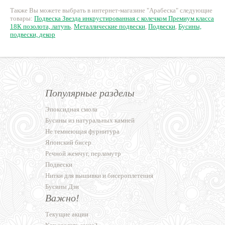
114 руб.
70 руб.
7
Также Вы можете выбрать в интернет-магазине "Арабеска" следующие
товары:
Подвеска Звезда инкрустированная с колечком Премиум класса
18К позолота, латунь
,
Металлические подвески
,
Подвески
,
Бусины,
подвески, декор
Популярные разделы
Эпоксидная смола
Бусины из натуральных камней
Не темнеющая фурнитура
Японский бисер
Речной жемчуг, перламутр
Подвески
Нитки для вышивки и бисероплетения
Бусины Дзи
Важно!
Текущие акции