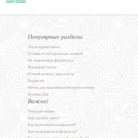
бижутерии
Популярные разделы
Эпоксидная смола
Бусины из натуральных камней
Не темнеющая фурнитура
Японский бисер
Речной жемчуг, перламутр
Подвески
Нитки для вышивки и бисероплетения
Бусины Дзи
Важно!
Текущие акции
Как сделать заказ?
Как пользоваться кладовой?
Как пользоваться фильтром?