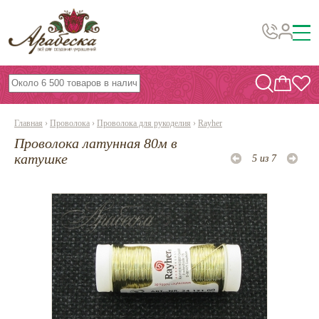
Бусины, подвески, декор
Бисер
Главная
›
Проволока
›
Проволока для рукоделия
›
Rayher
Вышивка украшений
Проволока латунная 80м в
Фурнитура
катушке
5 из 7
Проволока
Инструменты и материалы
Эпоксидная смола
Шнуры, ленты, нитки
По темам и сезонам
Бисер TOHO