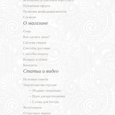
Безопасность платежей через PayU
Публичная оферта
Политика конфедициальности
Согласие
О магазине
О нас
Как сделать заказ?
Система скидок
Способы доставки
Способы оплаты
Возврат и обмен
Контакты
Статьи и видео
Полезные советы
Творческая мастерская
—
Модные тенденции
—
Идеи для вдохновения
—
Схемы для бисера
Фотогалерея
О торговых марках