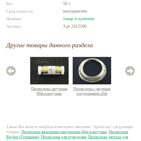
Вес
производства и упаковки по своему
50 г
усмотрению.
Срок годности
неограничен
Наличие
товар в наличии
Артикул
3.pr.2412100
Другие товары данного раздела
Проволока латунная
Проволока с медным
Проволок
80м в катушке
сердечником 20м
омедне
ка
480 руб.
326 руб.
53
Также Вы можете выбрать в интернет-магазине "Арабеска" следующие
товары:
Проволока вязальная омедненная 40м в катушке
,
Проволока
Rayher (Германия)
,
Проволока для рукоделия
,
Проволока, металл для