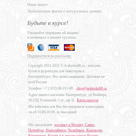
Наше видео
Любопытные факты о натуральных камнях
Будьте в курсе!
Узнавайте первыми об акциях
и новинках в наших группах:
Подписаться на рассылку
Copyright 2013-2022 © Arabeska96.ru - магазин
бусин и фурнитуры для бижутерии в
Екатеринбурге. Все права защищены. Доставка по
всей России.
Телефон: +7 (
912) 68-191-89
,
shop@arabeska96.ru
Адрес нашего магазина: Екатеринбург, ул.Выйнера,
10 (ТЦ Успенский, 5 эт., оф.3).
Карта проезда
Мы работаем для Вас без перерывов и выходных:
пн-сб 11:00-19:00, вс выходной
Мы предлагаем
доставку в Москву, Санкт-
Петербург, Новосибирск, Челябинск, Краснодар,
Красноярск, Казань и в другие города России
.