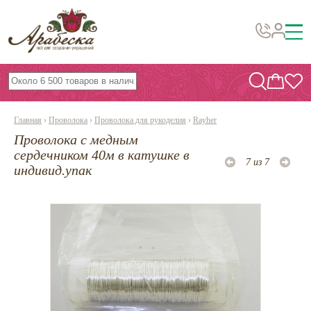
Бусины, подвески, декор
Бисер
Главная
›
Проволока
›
Проволока для рукоделия
›
Rayher
Вышивка украшений
Проволока с медным
Фурнитура
сердечником 40м в катушке в
7 из 7
индивид.упак
Проволока
Инструменты и материалы
Эпоксидная смола
Шнуры, ленты, нитки
По темам и сезонам
Бисер TOHO