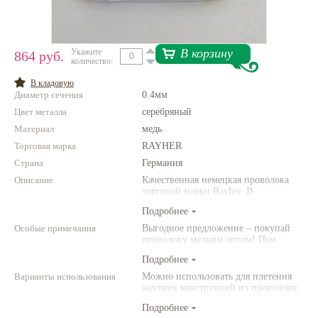
Нетемнеющая фурнитура
Всё для вышивки
В корзину
Укажите
864 руб.
количество:
Проволока
В кладовую
Диаметр сечения
0.4мм
Натуральные камни
Цвет металла
серебряный
Каталог
Материал
медь
Торговая марка
Новинки!
RAYHER
Страна
Германия
Описание
Фотофорум
Качественная немецкая проволока
О магазине
торговой марки Rayher. В
индивидуальной упаковке
Подробнее
Особые примечания
Выгодное предложение – покупай
проволоку мелким оптом! При
покупке проволоки Rayher и Efco от
Подробнее
10 штук одного наименования –
скидка 15%. Упаковка и цвет товара
Варианты использования
Можно использовать для плетения
могут отличаться от представленных
жестких конструкций из проволоки.
на фото. Это не является браком и
Идеально подходит для изготовления
поводом для претензий, т.к.
Подробнее
бусин в технике гизмо (gizmo)