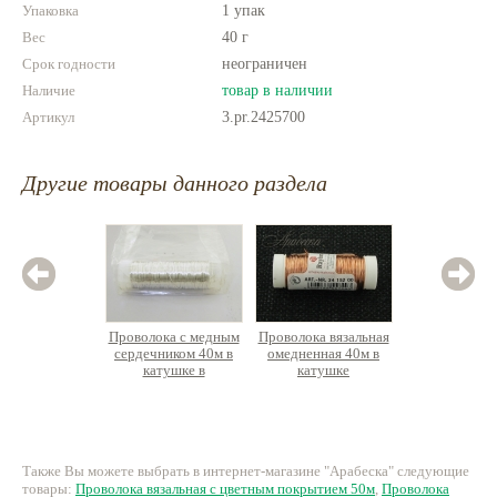
производитель оставляет за собой
Упаковка
1 упак
право изменять технологию
Вес
производства и упаковки по своему
40 г
усмотрению.
Срок годности
неограничен
Наличие
товар в наличии
Артикул
3.pr.2425700
Другие товары данного раздела
Проволока с медным
Проволока вязальная
Проволо
сердечником 40м в
омедненная 40м в
сердечн
катушке в
катушке
кат
индивид.упак
инди
864 руб.
534 руб.
88
Также Вы можете выбрать в интернет-магазине "Арабеска" следующие
товары:
Проволока вязальная с цветным покрытием 50м
,
Проволока