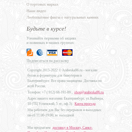
О торговых марках
Наше видео
Любопытные факты о натуральных камнях
Будьте в курсе!
Узнавайте первыми об акциях
и новинках в наших группах:
Подписаться на рассылку
Copyright 2013-2022 © Arabeska96.ru - магазин
бусин и фурнитуры для бижутерии в
Екатеринбурге. Все права защищены. Доставка по
всей России.
Телефон: +7 (
912) 68-191-89
,
shop@arabeska96.ru
Адрес нашего магазина: Екатеринбург, ул.Выйнера,
10 (ТЦ Успенский, 5 эт., оф.3).
Карта проезда
Мы работаем для Вас без перерывов и выходных:
пн-сб 11:00-19:00, вс выходной
Мы предлагаем
доставку в Москву, Санкт-