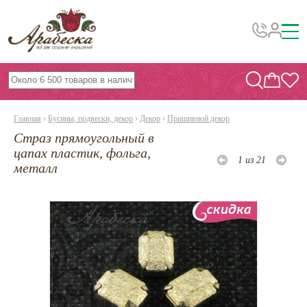
Бусины, подвески, декор
Бисер
Главная
›
Бусины, подвески, декор
›
Декор
›
Пришивной декор
Вышивка украшений
Страз прямоугольный в
Фурнитура
цапах пластик, фольга,
1 из 21
металл
Проволока
Инструменты и материалы
Эпоксидная смола
Шнуры, ленты, нитки
По темам и сезонам
Бисер TOHO