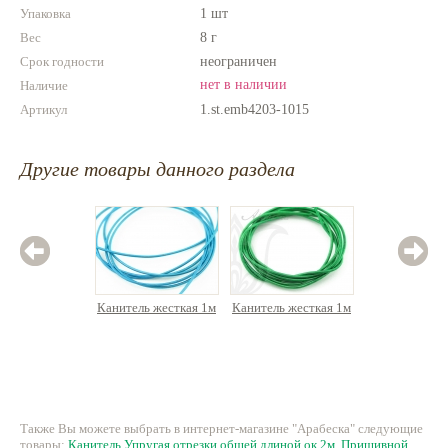
Упаковка
1 шт
Вес
8 г
Срок годности
неограничен
нет в наличии
Наличие
Артикул
1.st.emb4203-1015
Другие товары данного раздела
Канитель жесткая 1м
Канитель жесткая 1м
Каните
отрез
длиной 
48.45 руб.
75.65 руб.
60.
Также Вы можете выбрать в интернет-магазине "Арабеска" следующие
товары:
Канитель Упругая отрезки общей длиной ок.2м
,
Пришивной