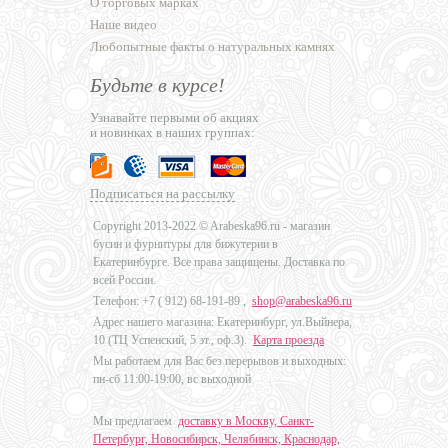
О торговых марках
Наше видео
Любопытные факты о натуральных камнях
Будьте в курсе!
Узнавайте первыми об акциях
и новинках в наших группах:
Подписаться на рассылку
Copyright 2013-2022 © Arabeska96.ru - магазин
бусин и фурнитуры для бижутерии в
Екатеринбурге. Все права защищены. Доставка по
всей России.
Телефон: +7 (
912) 68-191-89
,
shop@arabeska96.ru
Адрес нашего магазина: Екатеринбург, ул.Выйнера,
10 (ТЦ Успенский, 5 эт., оф.3).
Карта проезда
Мы работаем для Вас без перерывов и выходных:
пн-сб 11:00-19:00, вс выходной
Мы предлагаем
доставку в Москву, Санкт-
Петербург, Новосибирск, Челябинск, Краснодар,