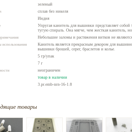
зеленый
л
сплав без никеля
Индия
е
Упругая канитель для вышивки представляет собой
тугую спираль. Она мягче, чем жесткая канитель, но
примечания
Небольшие заломы и растяжения витков не являются
 использования
Канитель является прекрасным декором для вышивн
вышивки брошей, серег, браслетов и колье.
5 гр/упак
7 г
ности
неограничен
товар в наличии
3.pr.emb-nrn-16-1.8
одящие товары