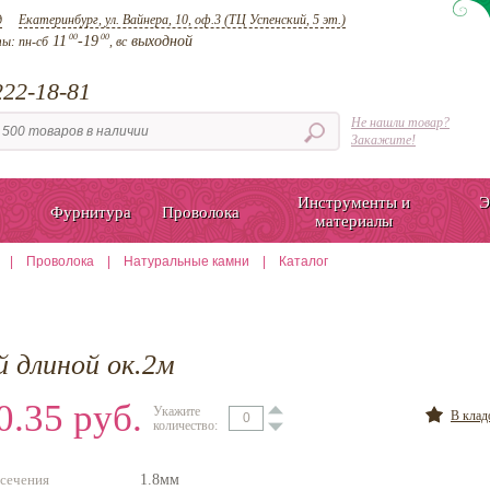
д
Екатеринбург, ул. Вайнера, 10, оф.3 (ТЦ Успенский, 5 эт.)
00
00
11
-19
выходной
ты:
пн-сб
, вс
22-18-81
Не нашли товар?
Закажите!
Инструменты и
Э
Фурнитура
Проволока
материалы
|
Проволока
|
Натуральные камни
|
Каталог
 длиной ок.2м
0.35 руб.
Укажите
В кла
количество:
сечения
1.8мм