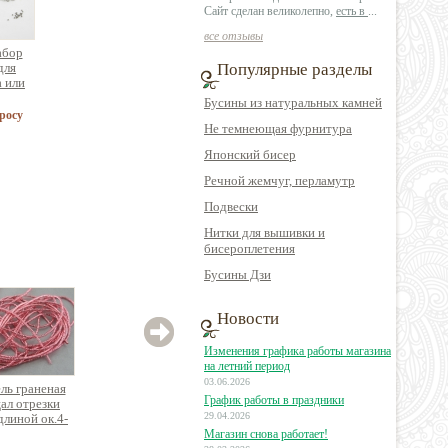
Сайт сделан великолепно,
есть в
...
все отзывы
абор
для
Популярные разделы
а или
а 5
Бусины из натуральных камней
)
росу
Не темнеющая фурнитура
Японский бисер
Речной жемчуг, перламутр
Подвески
Нитки для вышивки и
бисероплетения
Бусины Дзи
Новости
Изменения графика работы магазина
на летний период
03.06.2026
ль граненая
Канитель граненая
Канитель Упругая
Кани
График работы в праздники
ал отрезки
Трунцал отрезки
отрезки общей
от
29.04.2026
длиной ок.4-
общей длиной ок.4-
длиной ок.2м
дл
4.5м
4.5м
Магазин снова работает!