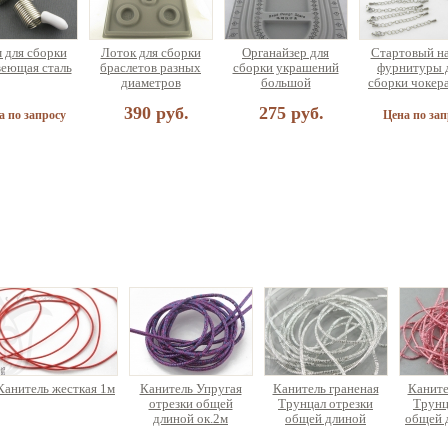
 для сборки
Лоток для сборки
Органайзер для
Стартовый н
еющая сталь
браслетов разных
сборки украшений
фурнитуры 
диаметров
большой
сборки чокер
браслета (н
390 руб.
275 руб.
украшений
а по запросу
Цена по зап
ичная нить
декс, жилка
ная) 18±0.9м
25 руб.
Канитель жесткая 1м
Канитель Упругая
Канитель граненая
Каните
отрезки общей
Трунцал отрезки
Трунц
длиной ок.2м
общей длиной
общей 
ок.3.4м