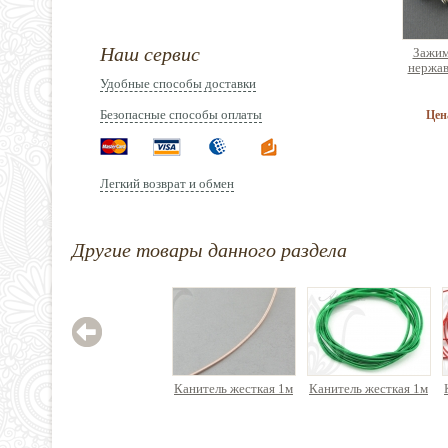
Наш сервис
Зажим
нержав
Удобные способы доставки
Безопасные способы оплаты
Цен
Легкий возврат и обмен
Эласт
Другие товары данного раздела
(спан
латекс
2
Канитель жесткая 1м
Канитель жесткая 1м