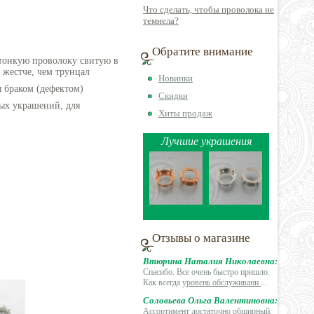
Что сделать, чтобы проволока не
темнела?
Обратите внимание
 тонкую проволоку свитую в
 жестче, чем трунцал
Новинки
 браком (дефектом)
Скидки
ых украшений, для
Хиты продаж
Лучшие украшения
Отзывы о магазине
Втюрина Наталия Николаевна:
Спасибо. Все очень быстро пришло.
Как всегда
уровень обслуживани
...
Соловьева Ольга Валентиновна:
Ассортимент достаточно обширный.