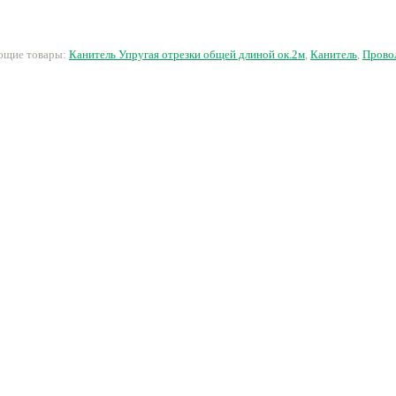
60.35 руб.
60.35 руб.
60.35 руб.
60
ующие товары:
Канитель Упругая отрезки общей длиной ок.2м
,
Канитель
,
Провол