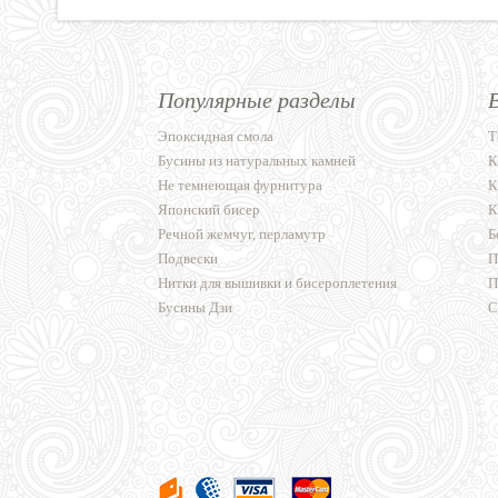
Популярные разделы
Эпоксидная смола
Т
Бусины из натуральных камней
К
Не темнеющая фурнитура
К
Японский бисер
К
Речной жемчуг, перламутр
Б
Подвески
П
Нитки для вышивки и бисероплетения
П
Бусины Дзи
С