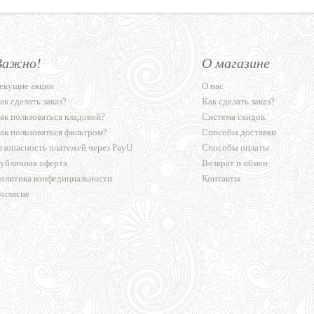
Важно!
О магазине
екущие акции
О нас
ак сделать заказ?
Как сделать заказ?
ак пользоваться кладовой?
Система скидок
ак пользоваться фильтром?
Способы доставки
езопасность платежей через PayU
Способы оплаты
убличная оферта
Возврат и обмен
олитика конфедициальности
Контакты
огласие