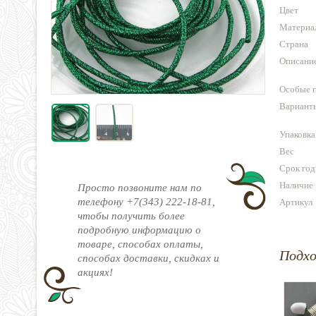
Цвет
Материа
Страна
Описани
Особые 
Варианты
Упаковка
Вес
Срок год
Наличие
Просто позвоните нам по
телефону +7(343) 222-18-81,
Артикул
чтобы получить более
подробную информацию о
товаре, способах оплаты,
Подх
способах доставки, скидках и
акциях!