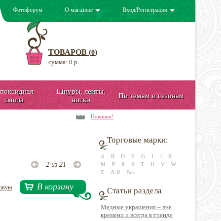
Фотофорум
О магазине
Вход/Регистрация
ТОВАРОВ (
)
0
сумма: 0 р.
поксидная
Шнуры, ленты,
По темам и сезонам
смола
нитки
Новинки!
Торговые марки:
A
B
D
E
G
I
J
K
2 из 21
M
P
R
S
T
U
V
W
Z
А-Я
Все
В корзину
довую
Статьи раздела
Медные украшения – вне
времени и всегда в тренде