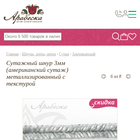
Бусины, подвески, декор
Бисер
Главная
›
Шнуры, ленты, нитки
›
Сутаж
›
Американский
Вышивка украшений
Сутажный шнур 3мм
Фурнитура
(американский сутаж)
металлизированный с
6 из 8
Проволока
текстурой
Инструменты и материалы
Эпоксидная смола
Шнуры, ленты, нитки
По темам и сезонам
Бисер TOHO