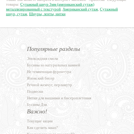
товары:
Сутажный шнур 3мм (американский сутаж)
металлизированный с текстурой
,
Американский сутаж
,
Сутажный
шнур, сутаж
,
Шнуры, ленты, нитки
Популярные разделы
Эпоксидная смола
Бусины из натуральных камней
Не темнеющая фурнитура
Японский бисер
Речной жемчуг, перламутр
Подвески
Нитки для вышивки и бисероплетения
Бусины Дзи
Важно!
Текущие акции
Как сделать заказ?