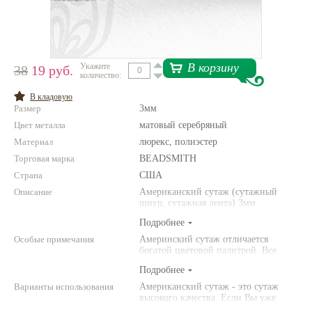
Нетемнеющая фурнитура
Всё для вышивки
В корзину
Укажите
38
19 руб.
Проволока
количество:
Натуральные камни
В кладовую
Размер
3мм
Каталог
Цвет металла
матовый серебряный
Материал
люрекс, полиэстер
Новинки!
Торговая марка
BEADSMITH
Страна
США
Фотофорум
О магазине
Описание
Американский сутаж (сутажный
шнур, сутажная лента) 3мм
металлизированный с текстурой с
Подробнее
сердечником под цвет сутажа.
Богатая палитра металлических
Особые примечания
Америнский сутаж отличается
оттенков сутажа.
богатой цветовой палитрой. Все
необходимые материалы и
Подробнее
инструменты для вышивки
украшений из сутажа, а также
Варианты использования
Американский сутаж - это сутаж
другие виды сутажа Вы найдете в
высокого качества. Если Вы уже
нашем магазине.
освоили технику вышивки сутажом,