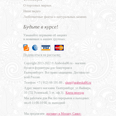
О торговых марках
Наше видео
Любопытные факты о натуральных камнях
Будьте в курсе!
Узнавайте первыми об акциях
и новинках в наших группах:
Подписаться на рассылку
Copyright 2013-2022 © Arabeska96.ru - магазин
бусин и фурнитуры для бижутерии в
Екатеринбурге. Все права защищены. Доставка по
всей России.
Телефон: +7 (
912) 68-191-89
,
shop@arabeska96.ru
Адрес нашего магазина: Екатеринбург, ул.Выйнера,
10 (ТЦ Успенский, 5 эт., оф.3).
Карта проезда
Мы работаем для Вас без перерывов и выходных:
пн-сб 11:00-19:00, вс выходной
Мы предлагаем
доставку в Москву, Санкт-