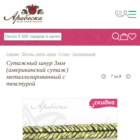
Бусины, подвески, декор
Бисер
Главная
›
Шнуры, ленты, нитки
›
Сутаж
›
Американский
Вышивка украшений
Сутажный шнур 3мм
Фурнитура
(американский сутаж)
металлизированный с
7 из 8
Проволока
текстурой
Инструменты и материалы
Эпоксидная смола
Шнуры, ленты, нитки
По темам и сезонам
Бисер TOHO