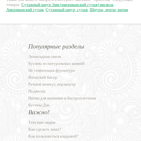
товары:
Сутажный шнур 3мм (американский сутаж) вискоза
,
Американский сутаж
,
Сутажный шнур, сутаж
,
Шнуры, ленты, нитки
Популярные разделы
Эпоксидная смола
Бусины из натуральных камней
Не темнеющая фурнитура
Японский бисер
Речной жемчуг, перламутр
Подвески
Нитки для вышивки и бисероплетения
Бусины Дзи
Важно!
Текущие акции
Как сделать заказ?
Как пользоваться кладовой?