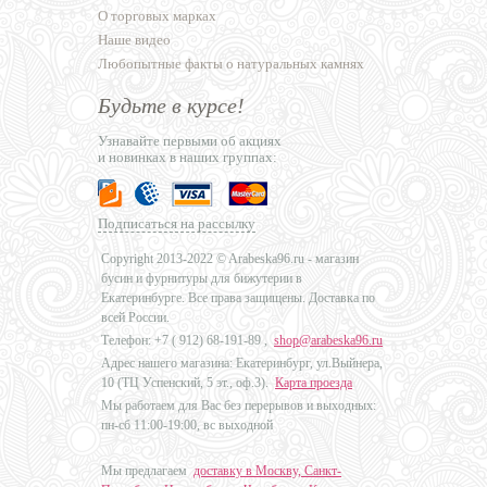
О торговых марках
Наше видео
Любопытные факты о натуральных камнях
Будьте в курсе!
Узнавайте первыми об акциях
и новинках в наших группах:
Подписаться на рассылку
Copyright 2013-2022 © Arabeska96.ru - магазин
бусин и фурнитуры для бижутерии в
Екатеринбурге. Все права защищены. Доставка по
всей России.
Телефон: +7 (
912) 68-191-89
,
shop@arabeska96.ru
Адрес нашего магазина: Екатеринбург, ул.Выйнера,
10 (ТЦ Успенский, 5 эт., оф.3).
Карта проезда
Мы работаем для Вас без перерывов и выходных:
пн-сб 11:00-19:00, вс выходной
Мы предлагаем
доставку в Москву, Санкт-