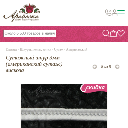
Бусины, подвески, декор
Бисер
Главная
›
Шнуры, ленты, нитки
›
Сутаж
›
Американский
Вышивка украшений
Сутажный шнур 3мм
Фурнитура
(американский сутаж)
8 из 8
вискоза
Проволока
Инструменты и материалы
Эпоксидная смола
Шнуры, ленты, нитки
По темам и сезонам
Бисер TOHO