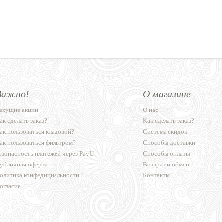
Важно!
О магазине
екущие акции
О нас
ак сделать заказ?
Как сделать заказ?
ак пользоваться кладовой?
Система скидок
ак пользоваться фильтром?
Способы доставки
езопасность платежей через PayU
Способы оплаты
убличная оферта
Возврат и обмен
олитика конфедициальности
Контакты
огласие