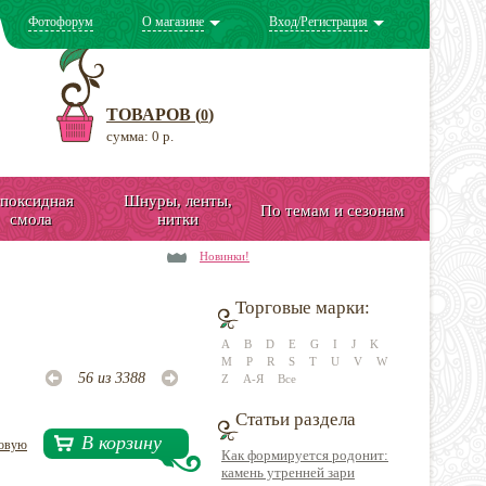
Фотофорум
О магазине
Вход/Регистрация
ТОВАРОВ (
)
0
сумма: 0 р.
поксидная
Шнуры, ленты,
По темам и сезонам
смола
нитки
Новинки!
Торговые марки:
A
B
D
E
G
I
J
K
M
P
R
S
T
U
V
W
56 из 3388
Z
А-Я
Все
Статьи раздела
В корзину
довую
Как формируется родонит:
камень утренней зари