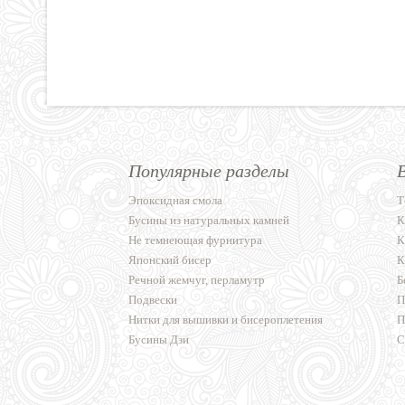
Популярные разделы
Эпоксидная смола
Т
Бусины из натуральных камней
К
Не темнеющая фурнитура
К
Японский бисер
К
Речной жемчуг, перламутр
Б
Подвески
П
Нитки для вышивки и бисероплетения
П
Бусины Дзи
С