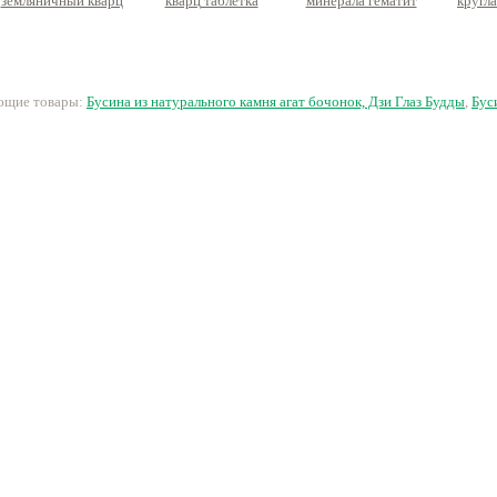
земляничный кварц
кварц таблетка
минерала гематит
кругл
Сердце
неправильной формы
диск квадратныйм,
с друзами
нить ок.5см
90 руб.
132 руб.
92 руб.
1
ующие товары:
Бусина из натурального камня агат бочонок, Дзи Глаз Будды
,
Бус