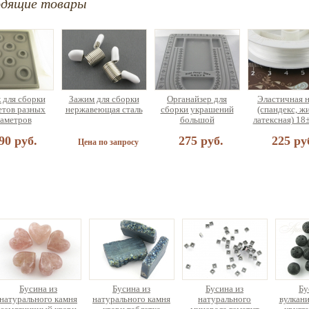
одящие товары
 для сборки
Зажим для сборки
Органайзер для
Эластичная 
етов разных
нержавеющая сталь
сборки украшений
(спандекс, ж
аметров
большой
латексная) 18
90 руб.
275 руб.
225 ру
Цена по запросу
овый набор
итуры для
и чокера или
лета (на 5
рашений)
а по запросу
Бусина из
Бусина из
Бусина из
Бу
натурального камня
натурального камня
натурального
вулкан