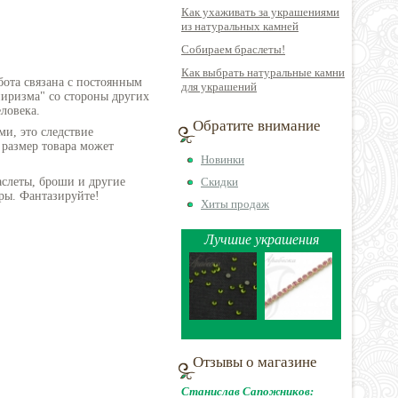
Как ухаживать за украшениями
из натуральных камней
Собираем браслеты!
Как выбрать натуральные камни
бота связана с постоянным
для украшений
пиризма" со стороны других
ловека.
Обратите внимание
ми, это следствие
 размер товара может
Новинки
аслеты, броши и другие
Скидки
ры. Фантазируйте!
Хиты продаж
Лучшие украшения
Отзывы о магазине
Станислав Сапожников: