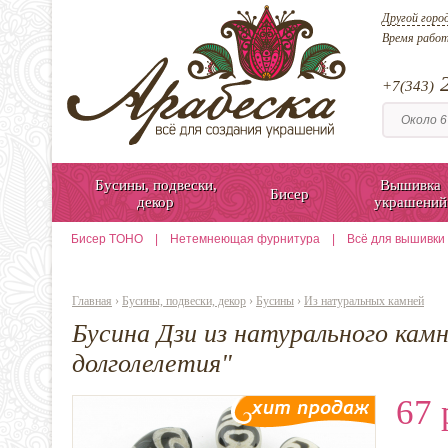
Другой горо
Время рабо
2
+7(343)
Бусины, подвески,
Вышивка
Бисер
декор
украшений
Бисер TOHO
|
Нетемнеющая фурнитура
|
Всё для вышивки
Главная
›
Бусины, подвески, декор
›
Бусины
›
Из натуральных камней
Бусина Дзи из натурального кам
долголелетия"
67 