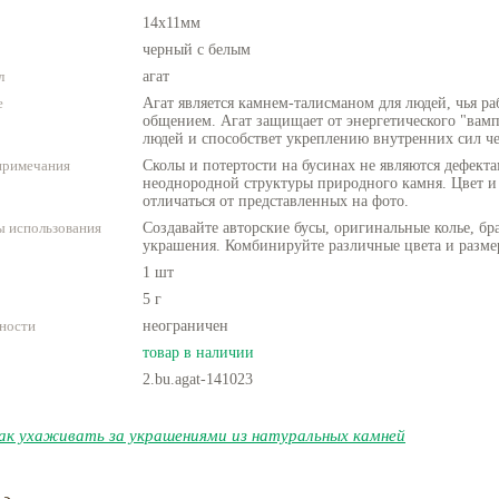
14х11мм
черный с белым
л
агат
е
Агат является камнем-талисманом для людей, чья ра
общением. Агат защищает от энергетического "вам
людей и способствет укреплению внутренних сил че
примечания
Сколы и потертости на бусинах не являются дефекта
неоднородной структуры природного камня. Цвет и
отличаться от представленных на фото.
 использования
Создавайте авторские бусы, оригинальные колье, бр
украшения. Комбинируйте различные цвета и разме
1 шт
5 г
ности
неограничен
товар в наличии
2.bu.agat-141023
ак ухаживать за украшениями из натуральных камней