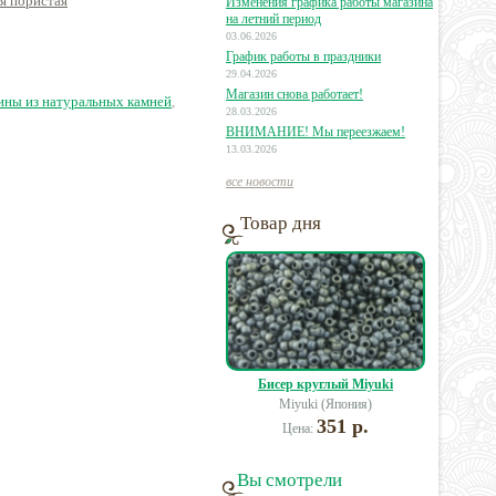
ая пористая
кварц (под цитрин)
агат круглый
аг
Изменения графика работы магазина
круглая
на летний период
03.06.2026
График работы в праздники
5 руб.
18 руб.
29.04.2026
18 руб.
Магазин снова работает!
ины из натуральных камней
,
28.03.2026
ВНИМАНИЕ! Мы переезжаем!
13.03.2026
все новости
Товар дня
Бисер круглый Miyuki
Miyuki (Япония)
351 р.
Цена:
Вы смотрели