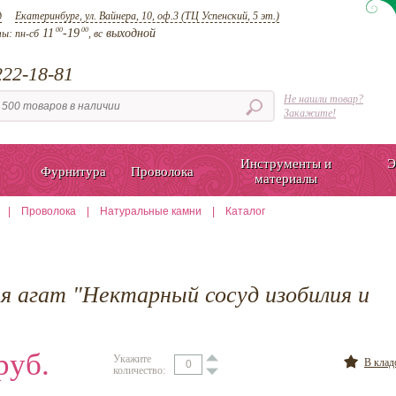
д
Екатеринбург, ул. Вайнера, 10, оф.3 (ТЦ Успенский, 5 эт.)
00
00
11
-19
выходной
ты:
пн-сб
, вс
22-18-81
Не нашли товар?
Закажите!
Инструменты и
Э
Фурнитура
Проволока
материалы
|
Проволока
|
Натуральные камни
|
Каталог
ня агат "Нектарный сосуд изобилия и
руб.
Укажите
В кла
количество: