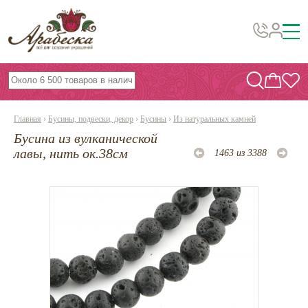
Бусины, подвески, декор
Бисер
Главная
›
Бусины, подвески, декор
›
Бусины
›
Из натуральных камней
Вышивка украшений
Бусина из вулканической
Фурнитура
лавы, нить ок.38см
1463 из 3388
Проволока
Инструменты и материалы
Эпоксидная смола
Шнуры, ленты, нитки
По темам и сезонам
Бисер TOHO