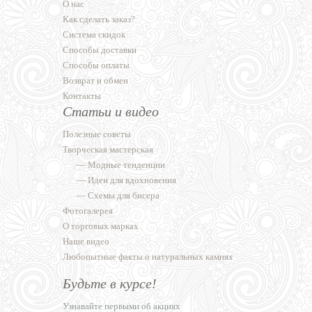
О нас
Как сделать заказ?
Система скидок
Способы доставки
Способы оплаты
Возврат и обмен
Контакты
Статьи и видео
Полезные советы
Творческая мастерская
—
Модные тенденции
—
Идеи для вдохновения
—
Схемы для бисера
Фотогалерея
О торговых марках
Наше видео
Любопытные факты о натуральных камнях
Будьте в курсе!
Узнавайте первыми об акциях