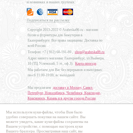
и новинках в наших группах:
Подписаться на рассылку
Copyright 2013-2022 © Arabeska96.ru - магазин
бусин и фурнитуры для бижутерии в
Екатеринбурге. Все права защищены. Доставка по
всей России.
Телефон: +7 (
912) 68-191-89
,
shop@arabeska96.ru
Адрес нашего магазина: Екатеринбург, ул.Выйнера,
10 (ТЦ Успенский, 5 эт., оф.3).
Карта проезда
Мы работаем для Вас без перерывов и выходных:
пн-сб 11:00-19:00, вс выходной
Мы предлагаем
доставку в Москву, Санкт-
Петербург, Новосибирск, Челябинск, Краснодар,
Красноярск, Казань и в другие города России
.
Мы используем куки-файлы, чтобы Вам было
Дизайн - Наталья Мальцева
удобно совершать покупки на нашем сайте. Вы
можете увидеть, какие куки-файлы сохранены на
Продвижение сайтов
Вашем устройстве, с помощью настроек куки
Промо Эксперт
Вашего бразуера. Просматривая наш сайт, вы