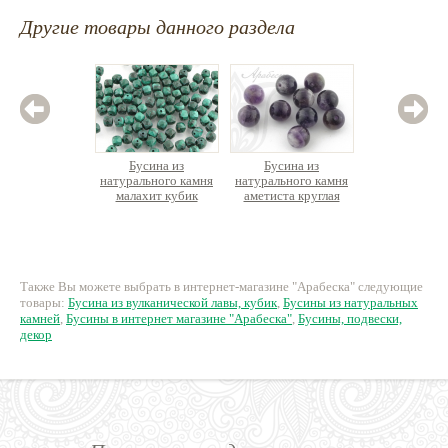
Другие товары данного раздела
Бусина из
Бусина из
Бус
натурального камня
натурального камня
натурал
малахит кубик
аметиста круглая
сокол
граненый
кр
31 руб.
40 руб.
5
Также Вы можете выбрать в интернет-магазине "Арабеска" следующие
товары:
Бусина из вулканической лавы, кубик
,
Бусины из натуральных
камней
,
Бусины в интернет магазине "Арабеска"
,
Бусины, подвески,
декор