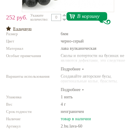
Нетемнеющая фурнитура
В корзину
Укажите
252 руб.
количество:
Всё для вышивки
В кладовую
Проволока
Размер
6мм
Цвет
Натуральные камни
черно-серый
Материал
лава вулканическая
Каталог
Особые примечания
Сколы и потертости на бусинах не
являются дефектами, это следствие
Новинки!
неоднородной структуры
Подробнее
природного материала. Цвет и
размер товара может отличаться от
Варианты использования
Создавайте авторские бусы,
Фотофорум
представленных на фото.
оригинальные колье, браслеты,
О магазине
броши и другие украшения.
Подробнее
Комбинируйте различные цвета и
размеры. Фантазируйте!
Упаковка
1 нить
Вес
4 г
Срок годности
неограничен
Наличие
товар в наличии
Артикул
2.bu.lava-60