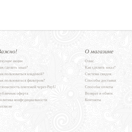
Важно!
О магазине
екущие акции
О нас
ак сделать заказ?
Как сделать заказ?
ак пользоваться кладовой?
Система скидок
ак пользоваться фильтром?
Способы доставки
езопасность платежей через PayU
Способы оплаты
убличная оферта
Возврат и обмен
олитика конфедициальности
Контакты
огласие