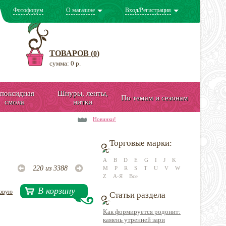
Фотофорум
О магазине
Вход/Регистрация
ТОВАРОВ (
)
0
сумма: 0 р.
поксидная
Шнуры, ленты,
По темам и сезонам
смола
нитки
Новинки!
Торговые марки:
A
B
D
E
G
I
J
K
220 из 3388
M
P
R
S
T
U
V
W
Z
А-Я
Все
В корзину
довую
Статьи раздела
Как формируется родонит:
камень утренней зари