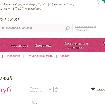
д
Екатеринбург, ул. Вайнера, 10, оф.3 (ТЦ Успенский, 5 эт.)
00
00
11
-19
выходной
ты:
пн-сб
, вс
22-18-81
Не нашли товар?
Закажите!
Инструменты и
Э
Фурнитура
Проволока
материалы
|
Проволока
|
Натуральные камни
|
Каталог
углый
руб.
Укажите
В кла
количество:
12мм