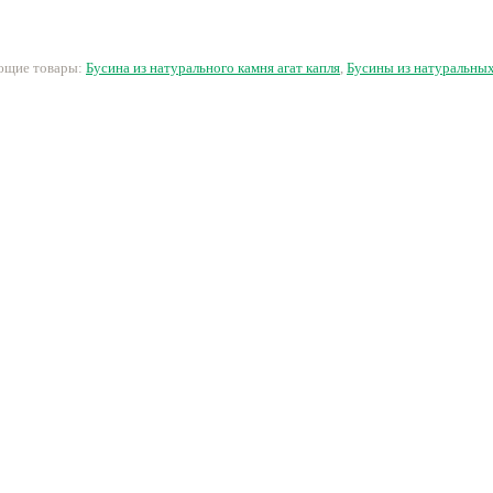
гальванизированная,
нить 39см
нить 39см
500 руб.
260 руб.
15 руб.
1
ующие товары:
Бусина из натурального камня агат капля
,
Бусины из натуральны