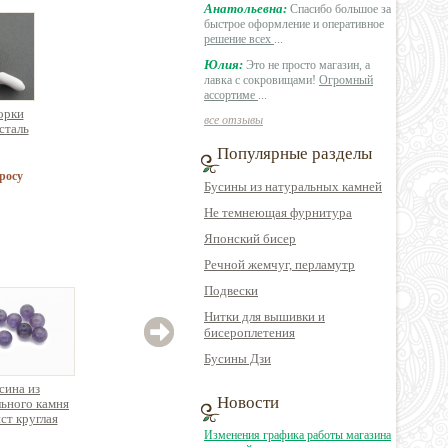
Анатольевна:
Спасибо большое за
быстрое оформление и оперативное
решение всех
...
Юлия:
Это не просто магазин, а
лавка с сокровищами!
Огромный
ассортиме
...
орки
все отзывы
сталь
Популярные разделы
росу
Бусины из натуральных камней
Не темнеющая фурнитура
Японский бисер
Речной жемчуг, перламутр
Подвески
Нитки для вышивки и
бисероплетения
Бусины Дзи
сина из
Бусина имитация
Бусина из
Новости
ьного камня
натурального камня
натурального камня
натур
ст круглая
лунный камень в
розовый кварц
ква
форме сердца
круглая
Изменения графика работы магазина