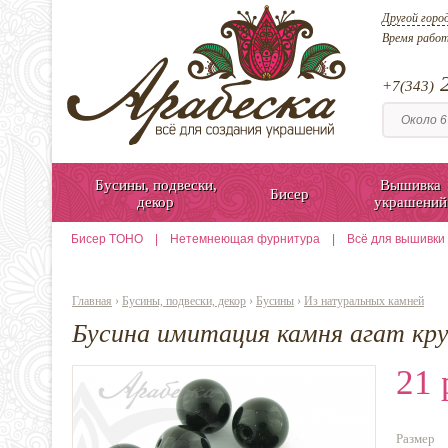
Другой горо
Время рабо
2
+7(343)
Бусины, подвески,
Вышивка
Бисер
декор
украшений
Бисер TOHO
|
Нетемнеющая фурнитура
|
Всё для вышивки
Главная
›
Бусины, подвески, декор
›
Бусины
›
Из натуральных камней
Бусина имитация камня агат кр
21 
Размер