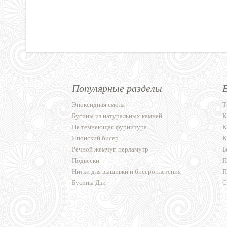
Популярные разделы
Эпоксидная смола
Т
Бусины из натуральных камней
К
Не темнеющая фурнитура
К
Японский бисер
К
Речной жемчуг, перламутр
Б
Подвески
П
Нитки для вышивки и бисероплетения
П
Бусины Дзи
С