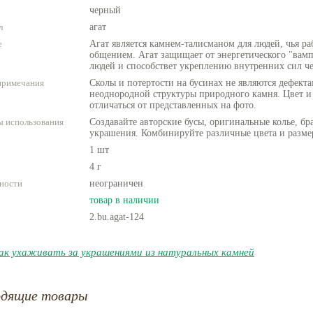
черный
л
агат
е
Агат является камнем-талисманом для людей, чья ра
общением. Агат защищает от энергетического "вам
людей и способствет укреплению внутренних сил че
примечания
Сколы и потертости на бусинах не являются дефекта
неоднородной структуры природного камня. Цвет и
отличаться от представленных на фото.
 использования
Создавайте авторские бусы, оригинальные колье, бр
украшения. Комбинируйте различные цвета и разме
1 шт
4 г
ности
неограничен
товар в наличии
2.bu.agat-124
ак ухаживать за украшениями из натуральных камней
одящие товары