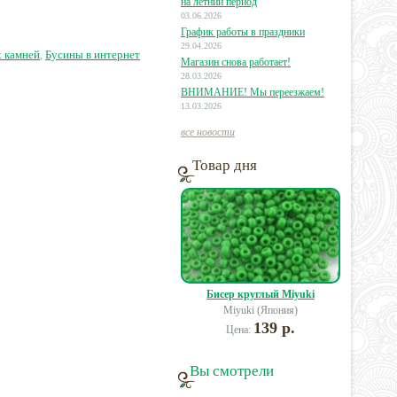
на летний период
03.06.2026
График работы в праздники
9 руб.
20 руб.
30 руб.
29.04.2026
х камней
,
Бусины в интернет
Магазин снова работает!
28.03.2026
ВНИМАНИЕ! Мы переезжаем!
13.03.2026
все новости
Товар дня
Бисер круглый Miyuki
Miyuki (Япония)
139 р.
Цена:
Вы смотрели