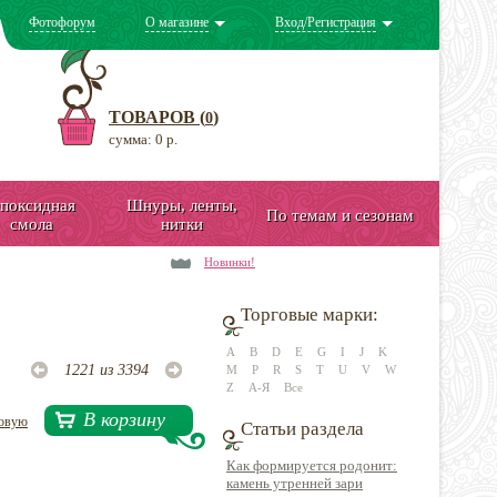
Фотофорум
О магазине
Вход/Регистрация
ТОВАРОВ (
)
0
сумма: 0 р.
поксидная
Шнуры, ленты,
По темам и сезонам
смола
нитки
Новинки!
Торговые марки:
A
B
D
E
G
I
J
K
1221 из 3394
M
P
R
S
T
U
V
W
Z
А-Я
Все
В корзину
довую
Статьи раздела
Как формируется родонит:
камень утренней зари