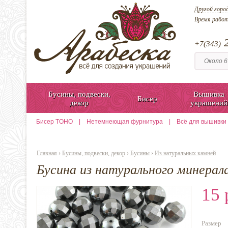
Другой горо
Время рабо
2
+7(343)
Бусины, подвески,
Вышивка
Бисер
декор
украшений
Бисер TOHO
|
Нетемнеющая фурнитура
|
Всё для вышивки
Главная
›
Бусины, подвески, декор
›
Бусины
›
Из натуральных камней
Бусина из натурального минерал
15 
Размер