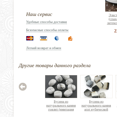
Наш сервис
Эласт
(спан
Удобные способы доставки
латекс
Безопасные способы оплаты
2
Легкий возврат и обмен
Зажим
Другие товары данного раздела
нержав
Цен
Бусина из
Бусина из
натурального камня
натурального камня
говлит (имитация
агат кубической
кахолонга) голтовка
формы с неровными