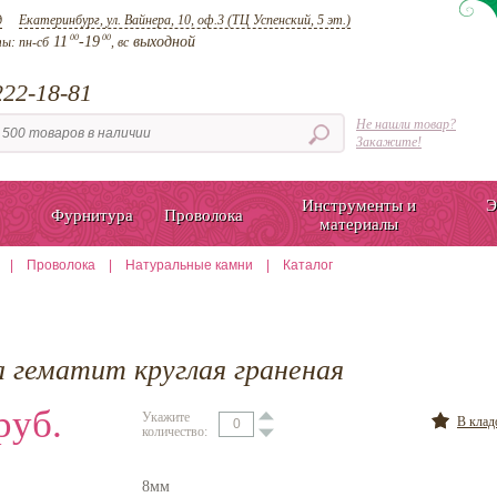
д
Екатеринбург, ул. Вайнера, 10, оф.3 (ТЦ Успенский, 5 эт.)
00
00
11
-19
выходной
ты:
пн-сб
, вс
22-18-81
Не нашли товар?
Закажите!
Инструменты и
Э
Фурнитура
Проволока
материалы
|
Проволока
|
Натуральные камни
|
Каталог
а гематит круглая граненая
руб.
Укажите
В кла
количество:
8мм