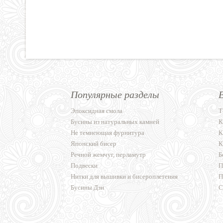
Популярные разделы
Эпоксидная смола
Т
Бусины из натуральных камней
К
Не темнеющая фурнитура
К
Японский бисер
К
Речной жемчуг, перламутр
Б
Подвески
П
Нитки для вышивки и бисероплетения
П
Бусины Дзи
С