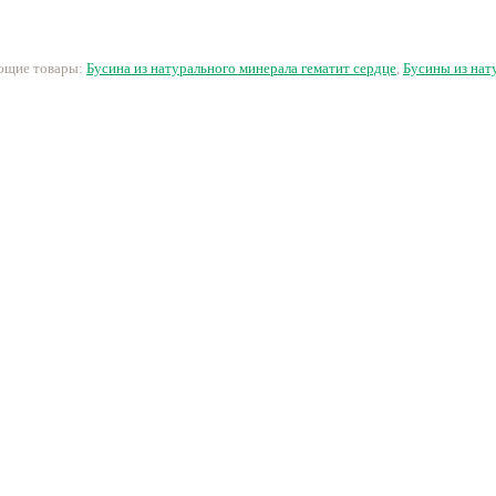
19 руб.
23 руб.
13 руб.
2
ующие товары:
Бусина из натурального минерала гематит сердце
,
Бусины из нат