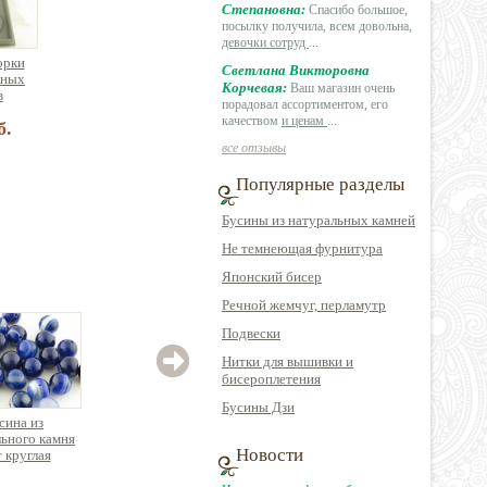
Степановна:
Спасибо большое,
посылку получила, всем довольна,
девочки сотруд
...
орки
Светлана Викторовна
зных
Корчевая:
Ваш магазин очень
в
порадовал ассортиментом, его
качеством
и ценам
...
б.
все отзывы
Популярные разделы
Бусины из натуральных камней
Не темнеющая фурнитура
Японский бисер
Речной жемчуг, перламутр
Подвески
Нитки для вышивки и
бисероплетения
Бусины Дзи
сина из
Бусина из
Бусина из
Буси
ьного камня
натурального камня
натурального камня
(по
Новости
т круглая
коралл круглый
агат круглая
кругл