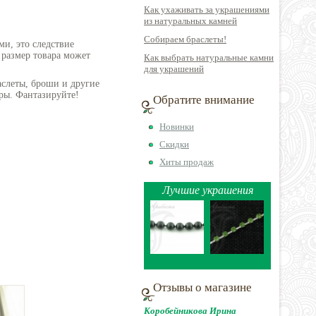
Как ухаживать за украшениями
из натуральных камней
Собираем браслеты!
ми, это следствие
 размер товара может
Как выбрать натуральные камни
для украшений
аслеты, броши и другие
ры. Фантазируйте!
Обратите внимание
Новинки
Скидки
Хиты продаж
Лучшие украшения
Отзывы о магазине
Коробейникова Ирина