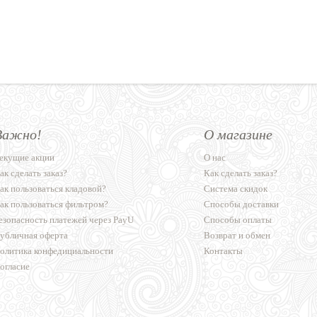
Важно!
О магазине
екущие акции
О нас
ак сделать заказ?
Как сделать заказ?
ак пользоваться кладовой?
Система скидок
ак пользоваться фильтром?
Способы доставки
езопасность платежей через PayU
Способы оплаты
убличная оферта
Возврат и обмен
олитика конфедициальности
Контакты
огласие