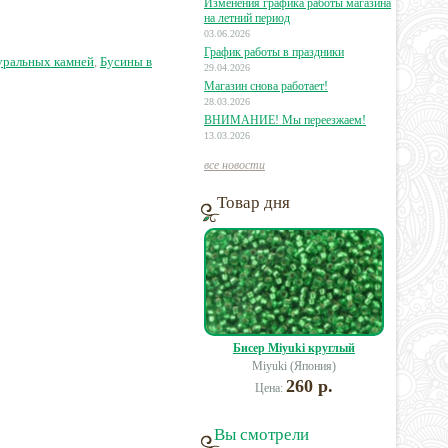
Изменения графика работы магазина
на летний период
03.06.2026
2 руб.
15 руб.
35 руб.
График работы в праздники
уральных камней
,
Бусины в
29.04.2026
Магазин снова работает!
28.03.2026
ВНИМАНИЕ! Мы переезжаем!
13.03.2026
все новости
Товар дня
Бисер Miyuki круглый
Miyuki (Япония)
260 р.
Цена:
Вы смотрели