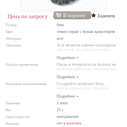
Нетемнеющая фурнитура
В корзину
Цена по запросу
В кладовую
Всё для вышивки
Размер
6мм
Проволока
Цвет
темно-серый с белым кракелюром
Материал
Натуральные камни
агат
Описание
Агат является камнем-талисманом
Каталог
для людей, чья работа связана с
постоянным общением. Агат
Подробнее
Новинки!
защищает от энергетического
"вампиризма" со стороны других
Особые примечания
Сколы и потертости на бусинах не
людей и способствет укреплению
являются дефектами, это следствие
Фотофорум
внутренних сил человека.
неоднородной структуры
О магазине
Подробнее
природного камня. Цвет и размер
товара может отличаться от
Варианты использования
Создавайте авторские бусы,
представленных на фото.
оригинальные колье, браслеты,
броши и другие украшения.
Подробнее
Комбинируйте различные цвета и
размеры. Фантазируйте!
Упаковка
1 нить
Вес
25 г
Срок годности
неограничен
нет в наличии
Наличие