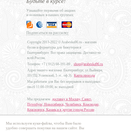
Будьте в курсе!
Узнавайте первыми об акциях
и новинках в наших группах:
Подписаться на рассылку
Copyright 2013-2022 © Arabeska96.ru - магазин
бусин и фурнитуры для бижутерии в
Екатеринбурге. Все права защищены. Доставка по
всей России.
Телефон: +7 (
912) 68-191-89
,
shop@arabeska96.ru
Адрес нашего магазина: Екатеринбург, ул.Выйнера,
10 (ТЦ Успенский, 5 эт., оф.3).
Карта проезда
Мы работаем для Вас без перерывов и выходных:
пн-сб 11:00-19:00, вс выходной
Мы предлагаем
доставку в Москву, Санкт-
Петербург, Новосибирск, Челябинск, Краснодар,
Красноярск, Казань и в другие города России
.
Мы используем куки-файлы, чтобы Вам было
Дизайн - Наталья Мальцева
удобно совершать покупки на нашем сайте. Вы