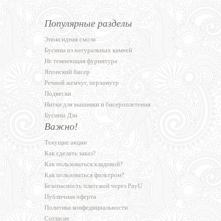
Популярные разделы
Эпоксидная смола
Бусины из натуральных камней
Не темнеющая фурнитура
Японский бисер
Речной жемчуг, перламутр
Подвески
Нитки для вышивки и бисероплетения
Бусины Дзи
Важно!
Текущие акции
Как сделать заказ?
Как пользоваться кладовой?
Как пользоваться фильтром?
Безопасность платежей через PayU
Публичная оферта
Политика конфедициальности
Согласие