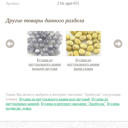
Артикул
2.bu.agat-651
Другие товары данного раздела
Бусина из
Бусина из
Бус
натурального камня
натурального камня
натурал
кальцит круглая
яшма галька
агат 
ов
20 руб.
33 руб.
5
Также Вы можете выбрать в интернет-магазине "Арабеска" следующие
товары:
Бусина из натурального камня агат круглый
,
Бусины из
натуральных камней
,
Бусины в интернет магазине "Арабеска"
,
Бусины,
подвески, декор