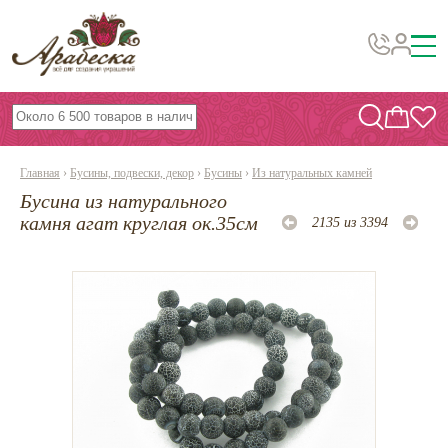
Бусины, подвески, декор
Бисер
Главная
›
Бусины, подвески, декор
›
Бусины
›
Из натуральных камней
Вышивка украшений
Бусина из натурального
Фурнитура
камня агат круглая ок.35см
2135 из 3394
Проволока
Инструменты и материалы
Эпоксидная смола
Шнуры, ленты, нитки
По темам и сезонам
Бисер TOHO