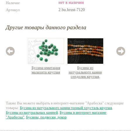
нет в наличии
Наличие
Артикул
2.bu.hrust-7120
Другие товары данного раздела
Бусина-имитация
Бусина из
Бус
малахита круглая
натурального камня
натурал
сердолик круглая,
кварц
нить 37см
8 руб.
280 руб.
5
Также Вы можете выбрать в интернет-магазине "Арабеска" следующие
товары:
Бусина из натурального камня горный хрусталь круглая
,
Бусины из натуральных камней
,
Бусины в интернет магазине
"Арабеска"
,
Бусины, подвески, декор