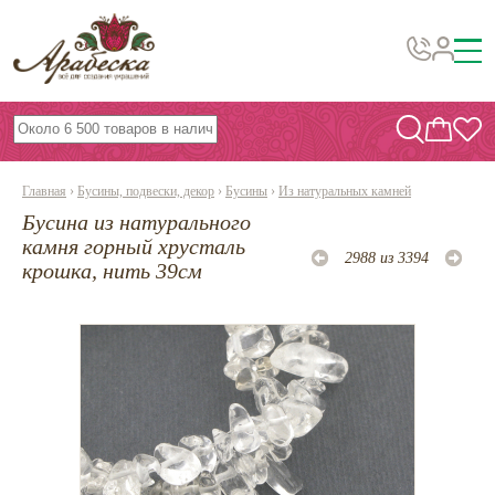
Бусины, подвески, декор
Бисер
Главная
›
Бусины, подвески, декор
›
Бусины
›
Из натуральных камней
Вышивка украшений
Бусина из натурального
Фурнитура
камня горный хрусталь
2988 из 3394
крошка, нить 39см
Проволока
Инструменты и материалы
Эпоксидная смола
Шнуры, ленты, нитки
По темам и сезонам
Бисер TOHO