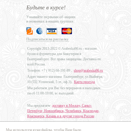
Будьте в курсе!
Узнавайте первыми об акциях
и новинках в наших группах:
Подписаться на рассылку
Copyright 2013-2022 © Arabeska96.ru - магазин
бусин и фурнитуры для бижутерии в
Екатеринбурге. Все права защищены. Доставка по
всей России.
Телефон: +7 (
912) 68-191-89
,
shop@arabeska96.ru
Адрес нашего магазина: Екатеринбург, ул.Выйнера,
10 (ТЦ Успенский, 5 эт., оф.3).
Карта проезда
Мы работаем для Вас без перерывов и выходных:
пн-сб 11:00-19:00, вс выходной
Мы предлагаем
доставку в Москву, Санкт-
Петербург, Новосибирск, Челябинск, Краснодар,
Красноярск, Казань и в другие города России
.
Мы используем куки-файлы, чтобы Вам было