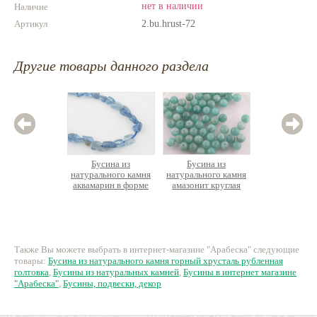
нет в наличии
Наличие
Артикул
2.bu.hrust-72
Другие товары данного раздела
Бусина из
Бусина из
Бус
натурального камня
натурального камня
натурал
аквамарин в форме
амазонит круглая
яшма
гальки, ок.30шт/упак.
455 руб.
32 руб.
4
Также Вы можете выбрать в интернет-магазине "Арабеска" следующие
товары:
Бусина из натурального камня горный хрусталь рубленная
голтовка
,
Бусины из натуральных камней
,
Бусины в интернет магазине
"Арабеска"
,
Бусины, подвески, декор