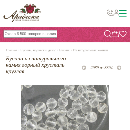
Бусины, подвески, декор
Бисер
Главная
›
Бусины, подвески, декор
›
Бусины
›
Из натуральных камней
Вышивка украшений
Бусина из натурального
Фурнитура
камня горный хрусталь
2989 из 3394
круглая
Проволока
Инструменты и материалы
Эпоксидная смола
Шнуры, ленты, нитки
По темам и сезонам
Бисер TOHO