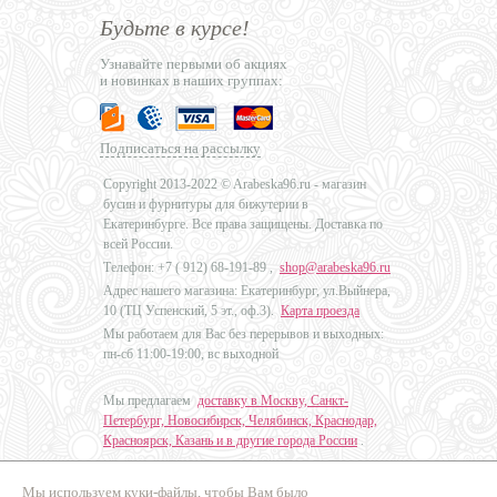
Будьте в курсе!
Узнавайте первыми об акциях
и новинках в наших группах:
Подписаться на рассылку
Copyright 2013-2022 © Arabeska96.ru - магазин
бусин и фурнитуры для бижутерии в
Екатеринбурге. Все права защищены. Доставка по
всей России.
Телефон: +7 (
912) 68-191-89
,
shop@arabeska96.ru
Адрес нашего магазина: Екатеринбург, ул.Выйнера,
10 (ТЦ Успенский, 5 эт., оф.3).
Карта проезда
Мы работаем для Вас без перерывов и выходных:
пн-сб 11:00-19:00, вс выходной
Мы предлагаем
доставку в Москву, Санкт-
Петербург, Новосибирск, Челябинск, Краснодар,
Красноярск, Казань и в другие города России
.
Мы используем куки-файлы, чтобы Вам было