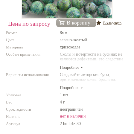
Нетемнеющая фурнитура
Всё для вышивки
В корзину
Цена по запросу
В кладовую
Проволока
Размер
8мм
Цвет
зелено-желтый
Натуральные камни
Материал
хризоколла
Каталог
Особые примечания
Сколы и потертости на бусинах не
являются дефектами, это следствие
Новинки!
неоднородной структуры
Подробнее
природного камня. Цвет и размер
товара может отличаться от
Варианты использования
Создавайте авторские бусы,
Фотофорум
представленных на фото.
оригинальные колье, браслеты,
О магазине
броши и другие украшения.
Подробнее
Комбинируйте различные цвета и
размеры. Фантазируйте!
Упаковка
1 шт
Вес
4 г
Срок годности
неограничен
нет в наличии
Наличие
Артикул
2.bu.hriz-80