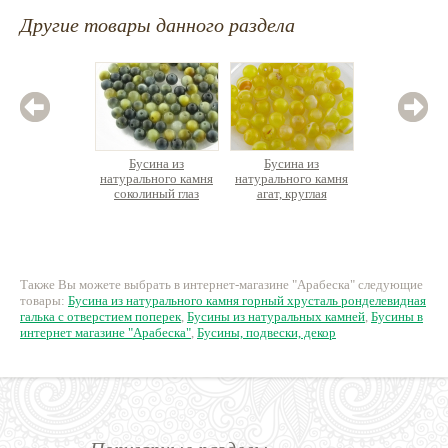
Другие товары данного раздела
Бусина из
Бусина из
Бусина 
натурального камня
натурального камня
им
соколиный глаз
агат, круглая
синтетич
круглая
кр
14 руб.
14 руб.
1
Также Вы можете выбрать в интернет-магазине "Арабеска" следующие
товары:
Бусина из натурального камня горный хрусталь ронделевидная
галька с отверстием поперек
,
Бусины из натуральных камней
,
Бусины в
интернет магазине "Арабеска"
,
Бусины, подвески, декор