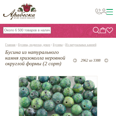
Бусины, подвески, декор
Бисер
Главная
›
Бусины, подвески, декор
›
Бусины
›
Из натуральных камней
Вышивка украшений
Бусина из натурального
Фурнитура
камня хризоколла неровной
2962 из 3388
округлой формы (2 сорт)
Проволока
Инструменты и материалы
Эпоксидная смола
Шнуры, ленты, нитки
По темам и сезонам
Бисер TOHO