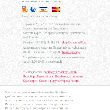
и новинках в наших группах:
Подписаться на рассылку
Copyright 2013-2022 © Arabeska96.ru - магазин
бусин и фурнитуры для бижутерии в
Екатеринбурге. Все права защищены. Доставка по
всей России.
Телефон: +7 (
912) 68-191-89
,
shop@arabeska96.ru
Адрес нашего магазина: Екатеринбург, ул.Выйнера,
10 (ТЦ Успенский, 5 эт., оф.3).
Карта проезда
Мы работаем для Вас без перерывов и выходных:
пн-сб 11:00-19:00, вс выходной
Мы предлагаем
доставку в Москву, Санкт-
Петербург, Новосибирск, Челябинск, Краснодар,
Красноярск, Казань и в другие города России
.
Мы используем куки-файлы, чтобы Вам было
Дизайн - Наталья Мальцева
удобно совершать покупки на нашем сайте. Вы
можете увидеть, какие куки-файлы сохранены на
Продвижение сайтов
Вашем устройстве, с помощью настроек куки
Промо Эксперт
Вашего бразуера. Просматривая наш сайт, вы