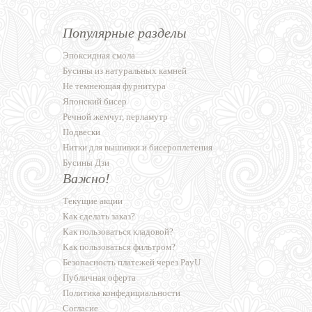
Популярные разделы
Эпоксидная смола
Бусины из натуральных камней
Не темнеющая фурнитура
Японский бисер
Речной жемчуг, перламутр
Подвески
Нитки для вышивки и бисероплетения
Бусины Дзи
Важно!
Текущие акции
Как сделать заказ?
Как пользоваться кладовой?
Как пользоваться фильтром?
Безопасность платежей через PayU
Публичная оферта
Политика конфедициальности
Согласие