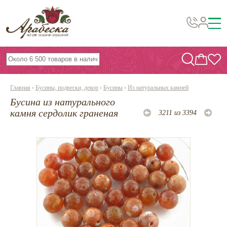
Бусины, подвески, декор
Бисер
Главная
›
Бусины, подвески, декор
›
Бусины
›
Из натуральных камней
Вышивка украшений
Бусина из натурального
Фурнитура
камня сердолик граненая
3211 из 3394
Проволока
Инструменты и материалы
Эпоксидная смола
Шнуры, ленты, нитки
По темам и сезонам
Бисер TOHO