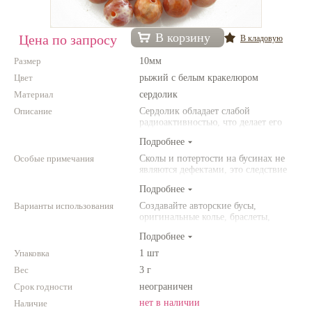
Нетемнеющая фурнитура
В корзину
Цена по запросу
В кладовую
Всё для вышивки
Размер
10мм
Проволока
Цвет
рыжий с белым кракелюром
Материал
Натуральные камни
сердолик
Описание
Сердолик обладает слабой
Каталог
радиоактивностью, что делает его
эффективными при заживлении ран,
Подробнее
Новинки!
нарывов и лечении других кожных
заболеваний. Сердолиик укрепляет
Особые примечания
Сколы и потертости на бусинах не
иммунную систему. Сердолик
являются дефектами, это следствие
Фотофорум
считается таблисманом любви, он
неоднородной структуры
О магазине
стимулирует сексуальную энергию
Подробнее
природного камня. Цвет и размер
человека и делает его
товара может отличаться от
Варианты использования
Создавайте авторские бусы,
привлекательным для
представленных на фото.
оригинальные колье, браслеты,
противоположного пола.
броши и другие украшения.
Подробнее
Комбинируйте различные цвета и
размеры. Фантазируйте!
Упаковка
1 шт
Вес
3 г
Срок годности
неограничен
нет в наличии
Наличие