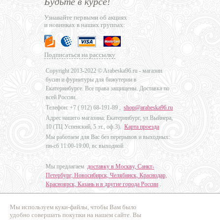
Будьте в курсе!
Узнавайте первыми об акциях
и новинках в наших группах:
Подписаться на рассылку
Copyright 2013-2022 © Arabeska96.ru - магазин
бусин и фурнитуры для бижутерии в
Екатеринбурге. Все права защищены. Доставка по
всей России.
Телефон: +7 (
912) 68-191-89
,
shop@arabeska96.ru
Адрес нашего магазина: Екатеринбург, ул.Выйнера,
10 (ТЦ Успенский, 5 эт., оф.3).
Карта проезда
Мы работаем для Вас без перерывов и выходных:
пн-сб 11:00-19:00, вс выходной
Мы предлагаем
доставку в Москву, Санкт-
Петербург, Новосибирск, Челябинск, Краснодар,
Красноярск, Казань и в другие города России
.
Мы используем куки-файлы, чтобы Вам было
Дизайн - Наталья Мальцева
удобно совершать покупки на нашем сайте. Вы