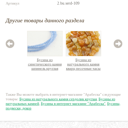
Артикул
2.bu.serd-109
Другие товары данного раздела
Бусина из
Бусина из
Бусина
синетического камня
натурального камня
натурал
шпинель круглая
кварц песочные часы
авантю
граненая, нить 38см
гр
290 руб.
15 руб.
10
Также Вы можете выбрать в интернет-магазине "Арабеска" следующие
товары:
Бусина из натурального камня сердолик круглая
,
Бусины из
натуральных камней
,
Бусины в интернет магазине "Арабеска"
,
Бусины,
подвески, декор