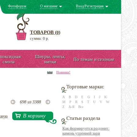
Фотофорум
О магазине
Вход/Регистрация
ТОВАРОВ (
)
0
сумма: 0 р.
поксидная
Шнуры, ленты,
По темам и сезонам
смола
нитки
Новинки!
Торговые марки:
A
B
D
E
G
I
J
K
698 из 3388
M
P
R
S
T
U
V
W
Z
А-Я
Все
В корзину
довую
Статьи раздела
Как формируется родонит:
камень утренней зари