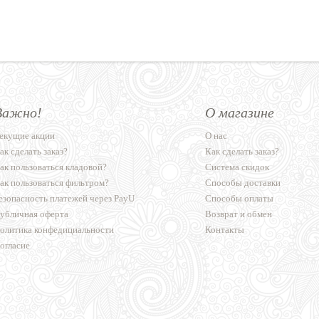
Важно!
О магазине
екущие акции
О нас
ак сделать заказ?
Как сделать заказ?
ак пользоваться кладовой?
Система скидок
ак пользоваться фильтром?
Способы доставки
езопасность платежей через PayU
Способы оплаты
убличная оферта
Возврат и обмен
олитика конфедициальности
Контакты
огласие