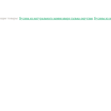
51 руб.
250 руб.
18 руб.
6
ующие товары:
Бусина из натурального камня кварц галька округлая
,
Бусины из 