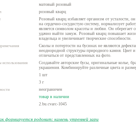
матовый розовый
л
розовый кварц
е
Розовый кварц избавляет организм от усталости, о
на сердечно-сосудистую систему, нормализует работ
является символом красоты и любви. Он оберегает с
удачно выйти замуж. Розовый кварц повышает жиз
владельца и увеличивает творческие способности.
примечания
Сколы и потертости на бусинах не являются дефекта
неоднородной структуры природного камня. Цвет и
отличаться от представленных на фото.
 использования
Создавайте авторские бусы, оригинальные колье, бр
украшения. Комбинируйте различные цвета и разме
1 шт
3 г
ности
неограничен
товар в наличии
2.bu.cvarc-1045
ак формируется родонит: камень утренней зари