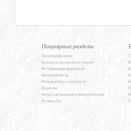
Популярные разделы
Эпоксидная смола
Т
Бусины из натуральных камней
К
Не темнеющая фурнитура
К
Японский бисер
К
Речной жемчуг, перламутр
Б
Подвески
П
Нитки для вышивки и бисероплетения
П
Бусины Дзи
С