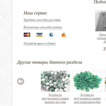
Подх
Наш сервис
Удобные способы доставки
Безопасные способы оплаты
Орга
сборк
б
Легкий возврат и обмен
2
Другие товары данного раздела
Лоток
брасл
ди
3
Бусина из
Бусина из
натурального камня
натурального камня
кальцит круглая
агат граненая кубик