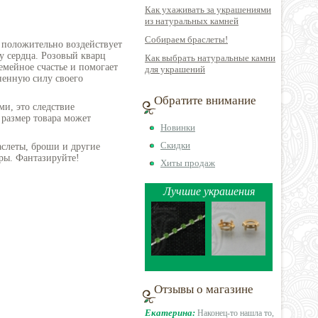
Как ухаживать за украшениями
из натуральных камней
Собираем браслеты!
н положительно воздействует
у сердца. Розовый кварц
Как выбрать натуральные камни
емейное счастье и помогает
для украшений
ненную силу своего
Обратите внимание
ми, это следствие
 размер товара может
Новинки
Скидки
аслеты, броши и другие
ры. Фантазируйте!
Хиты продаж
Лучшие украшения
Отзывы о магазине
Екатерина:
Наконец-то нашла то,