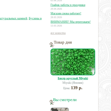
03.06.2026
График работы в праздники
29.04.2026
5 руб.
24 руб.
17 руб.
Магазин снова работает!
28.03.2026
натуральных камней
,
Бусины в
ВНИМАНИЕ! Мы переезжаем!
13.03.2026
все новости
Товар дня
Бисер круглый Miyuki
Miyuki (Япония)
139 р.
Цена:
Вы смотрели