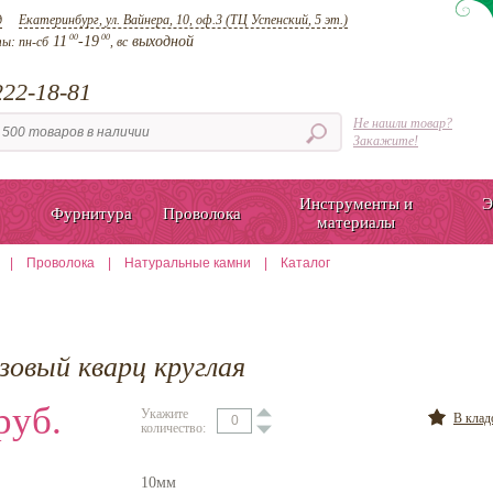
д
Екатеринбург, ул. Вайнера, 10, оф.3 (ТЦ Успенский, 5 эт.)
00
00
11
-19
выходной
ты:
пн-сб
, вс
22-18-81
Не нашли товар?
Закажите!
Инструменты и
Э
Фурнитура
Проволока
материалы
|
Проволока
|
Натуральные камни
|
Каталог
зовый кварц круглая
руб.
Укажите
В кла
количество:
10мм