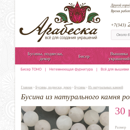
Другой горо
Время рабо
2
+7(343)
Бусины, подвески,
Вышивка
Бисер
декор
украшений
Бисер TOHO
|
Нетемнеющая фурнитура
|
Всё для вышивки
Главная
›
Бусины, подвески, декор
›
Бусины
›
Из натуральных камней
Бусина из натурального камня ро
30 
Размер