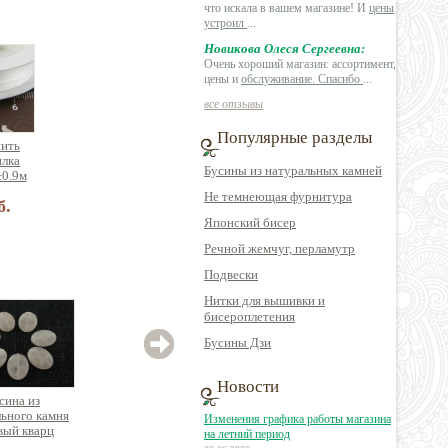
что искала в вашем магазине! И
цены
устроил
...
Новикова Олеся Сергеевна:
Очень хороший магазин: ассортимент,
цены и
обслуживание. Спасибо
...
все отзывы
Популярные разделы
нить
илка
Бусины из натуральных камней
±0.9м
Не темнеющая фурнитура
б.
Японский бисер
Речной жемчуг, перламутр
Подвески
Нитки для вышивки и
бисероплетения
Бусины Дзи
Новости
сина из
Бусина из
Бусина мозаика из
ьного камня
натурального камня
натуральных камней
натур
Изменения графика работы магазина
вый кварц
цилиндр
с гелиотисом, круглая
а
на летний период
аблетка