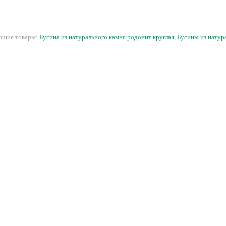
ок.4
70 руб.
8 руб.
350 руб.
2
ующие товары:
Бусина из натурального камня родонит круглая
,
Бусины из натур