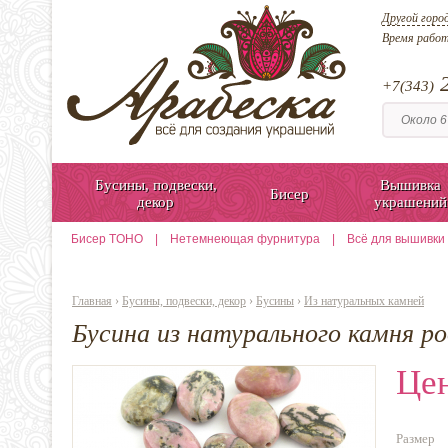
Другой горо
Время рабо
2
+7(343)
Бусины, подвески,
Вышивка
Бисер
декор
украшений
Бисер TOHO
|
Нетемнеющая фурнитура
|
Всё для вышивки
Главная
›
Бусины, подвески, декор
›
Бусины
›
Из натуральных камней
Бусина из натурального камня р
Цен
Размер