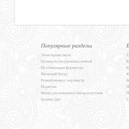
Популярные разделы
Эпоксидная смола
Т
Бусины из натуральных камней
К
Не темнеющая фурнитура
К
Японский бисер
К
Речной жемчуг, перламутр
Б
Подвески
П
Нитки для вышивки и бисероплетения
П
Бусины Дзи
С