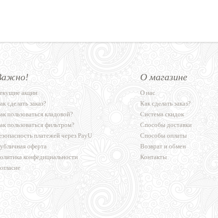
Важно!
О магазине
екущие акции
О нас
ак сделать заказ?
Как сделать заказ?
ак пользоваться кладовой?
Система скидок
ак пользоваться фильтром?
Способы доставки
езопасность платежей через PayU
Способы оплаты
убличная оферта
Возврат и обмен
олитика конфедициальности
Контакты
огласие