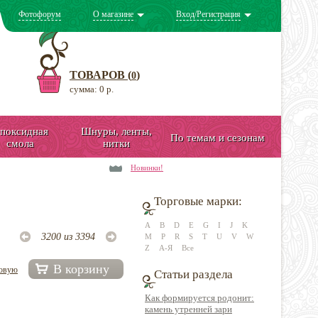
Фотофорум
О магазине
Вход/Регистрация
ТОВАРОВ (
)
0
сумма: 0 р.
поксидная
Шнуры, ленты,
По темам и сезонам
смола
нитки
Новинки!
Торговые марки:
A
B
D
E
G
I
J
K
3200 из 3394
M
P
R
S
T
U
V
W
Z
А-Я
Все
В корзину
довую
Статьи раздела
Как формируется родонит:
камень утренней зари