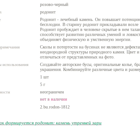
розово-черный
л
родонит
е
Родонит - лечебный камень. Он повышает потенцию
бесплодии. В старину родонит прикладывали возле 
Родонит пробуждает в человеке скрытые в нем тала
способствует развитию различных умений и ловкост
объединяет физическую и умственную энергии.
примечания
Сколы и потертости на бусинах не являются дефекта
неоднородной структуры природного камня. Цвет и
отличаться от представленных на фото.
 использования
Создавайте авторские бусы, оригинальные колье, бр
украшения. Комбинируйте различные цвета и разме
1 шт
5 г
ности
неограничен
нет в наличии
2.bu.rodon-1812
ак формируется родонит: камень утренней зари