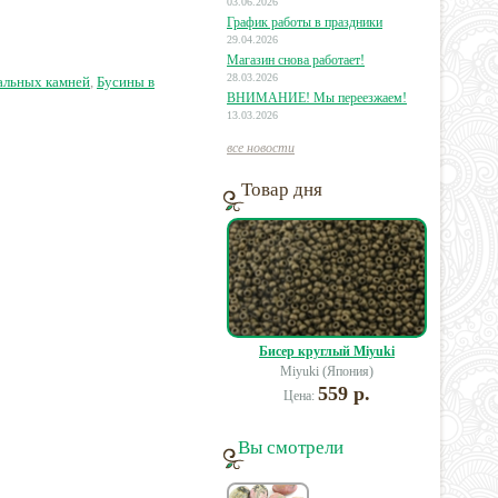
03.06.2026
0см, нить
График работы в праздники
29.04.2026
58 руб.
27 руб.
35 руб.
Магазин снова работает!
28.03.2026
альных камней
,
Бусины в
ВНИМАНИЕ! Мы переезжаем!
13.03.2026
все новости
Товар дня
Бисер круглый Miyuki
Miyuki (Япония)
559 р.
Цена:
Вы смотрели