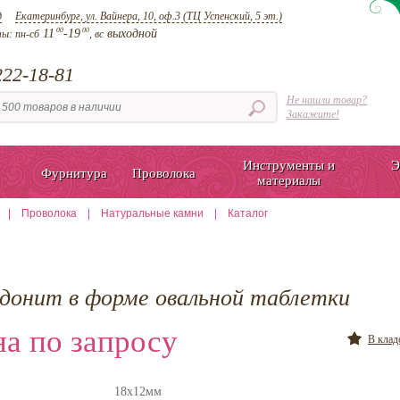
д
Екатеринбург, ул. Вайнера, 10, оф.3 (ТЦ Успенский, 5 эт.)
00
00
11
-19
выходной
ты:
пн-сб
, вс
22-18-81
Не нашли товар?
Закажите!
Инструменты и
Э
Фурнитура
Проволока
материалы
|
Проволока
|
Натуральные камни
|
Каталог
одонит в форме овальной таблетки
а по запросу
В кла
18х12мм