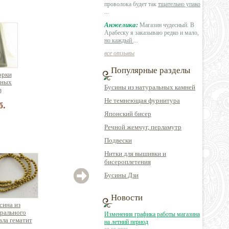
проволока будет так
тщательно упако
...
Анжелика:
Магазин чудесный. В
Арабеску я заказываю редко и мало,
но каждый
...
все отзывы
Популярные разделы
орки
зных
Бусины из натуральных камней
в
Не темнеющая фурнитура
б.
Японский бисер
Речной жемчуг, перламутр
Подвески
Нитки для вышивки и
бисероплетения
Бусины Дзи
Новости
сина из
Бусина из
Бусина из
рального
натурального
натурального камня
гальв
Изменения графика работы магазина
ла гематит
минерала гематит
агат, цилиндр
вулка
на летний период
ая граненая
цилиндр
круг