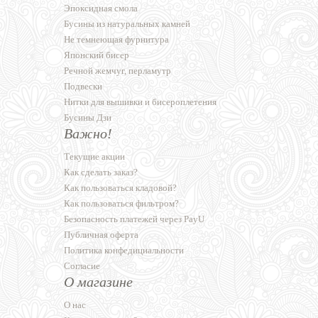
Эпоксидная смола
Бусины из натуральных камней
Не темнеющая фурнитура
Японский бисер
Речной жемчуг, перламутр
Подвески
Нитки для вышивки и бисероплетения
Бусины Дзи
Важно!
Текущие акции
Как сделать заказ?
Как пользоваться кладовой?
Как пользоваться фильтром?
Безопасность платежей через PayU
Публичная оферта
Политика конфедициальности
Согласие
О магазине
О нас