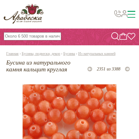
Бусины, подвески, декор
Бисер
Главная
›
Бусины, подвески, декор
›
Бусины
›
Из натуральных камней
Вышивка украшений
Бусина из натурального
Фурнитура
камня кальцит круглая
2351 из 3388
Проволока
Инструменты и материалы
Эпоксидная смола
Шнуры, ленты, нитки
По темам и сезонам
Бисер TOHO