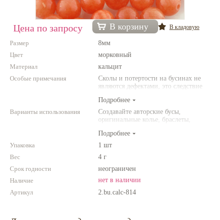
Нетемнеющая фурнитура
В корзину
Цена по запросу
В кладовую
Всё для вышивки
Размер
8мм
Проволока
Цвет
морковный
Материал
Натуральные камни
кальцит
Особые примечания
Сколы и потертости на бусинах не
Каталог
являются дефектами, это следствие
неоднородной структуры
Подробнее
Новинки!
природного камня. Цвет и размер
товара может отличаться от
Варианты использования
Создавайте авторские бусы,
представленных на фото.
оригинальные колье, браслеты,
Фотофорум
броши и другие украшения.
О магазине
Подробнее
Комбинируйте различные цвета и
размеры. Фантазируйте!
Упаковка
1 шт
Вес
4 г
Срок годности
неограничен
нет в наличии
Наличие
Артикул
2.bu.calc-814