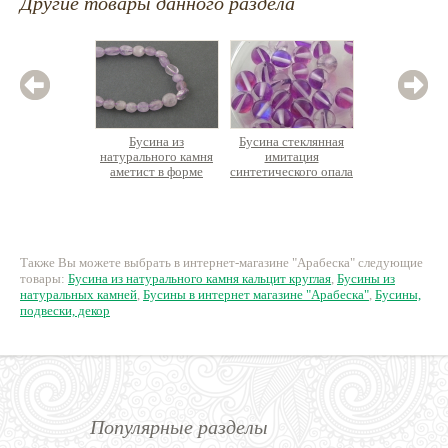
Другие товары данного раздела
Бусина из
Бусина стеклянная
Бус
натурального камня
имитация
натурал
аметист в форме
синтетического опала
апатит
гальки, ок.30шт/упак
круглый
прямо
не
260 руб.
8 руб.
2
Также Вы можете выбрать в интернет-магазине "Арабеска" следующие
товары:
Бусина из натурального камня кальцит круглая
,
Бусины из
натуральных камней
,
Бусины в интернет магазине "Арабеска"
,
Бусины,
подвески, декор
Популярные разделы