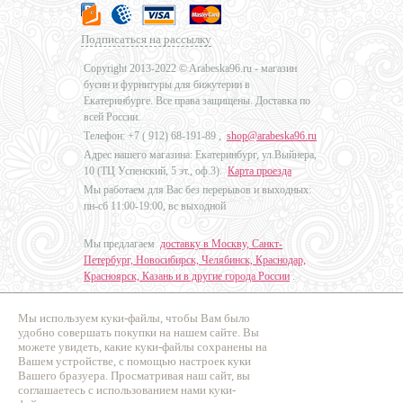
Подписаться на рассылку
Copyright 2013-2022 © Arabeska96.ru - магазин
бусин и фурнитуры для бижутерии в
Екатеринбурге. Все права защищены. Доставка по
всей России.
Телефон: +7 (
912) 68-191-89
,
shop@arabeska96.ru
Адрес нашего магазина: Екатеринбург, ул.Выйнера,
10 (ТЦ Успенский, 5 эт., оф.3).
Карта проезда
Мы работаем для Вас без перерывов и выходных:
пн-сб 11:00-19:00, вс выходной
Мы предлагаем
доставку в Москву, Санкт-
Петербург, Новосибирск, Челябинск, Краснодар,
Красноярск, Казань и в другие города России
.
Мы используем куки-файлы, чтобы Вам было
Дизайн - Наталья Мальцева
удобно совершать покупки на нашем сайте. Вы
можете увидеть, какие куки-файлы сохранены на
Продвижение сайтов
Вашем устройстве, с помощью настроек куки
Промо Эксперт
Вашего бразуера. Просматривая наш сайт, вы
соглашаетесь с использованием нами куки-