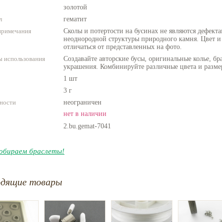
золотой
л
гематит
примечания
Сколы и потертости на бусинах не являются дефекта
неоднородной структуры природного камня. Цвет и
отличаться от представленных на фото.
 использования
Создавайте авторские бусы, оригинальные колье, бр
украшения. Комбинируйте различные цвета и разме
1 шт
3 г
ности
неограничен
нет в наличии
2.bu.gemat-7041
обираем браслеты!
одящие товары