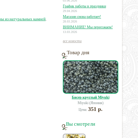
03.06.2026
График работы в праздники
29.04.2026
95 руб.
25 руб.
22 руб.
Магазин снова работает!
ны из натуральных камней
,
28.03.2026
ВНИМАНИЕ! Мы переезжаем!
13.03.2026
все новости
Товар дня
Бисер круглый Miyuki
Miyuki (Япония)
351 р.
Цена:
Вы смотрели