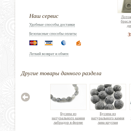
Наш сервис
Лоток
брасл
Удобные способы доставки
ди
Безопасные способы оплаты
3
Легкий возврат и обмен
Орга
Другие товары данного раздела
сборк
б
2
Бусина из
Бусина из
натурального камня
натурального камня
лабрадор в форме
лава круглая
гальки, ок 30шт./упак.
пористая