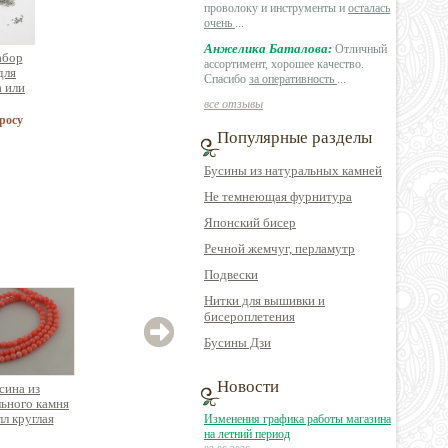
проволоку и инструменты и
осталась
очень
...
Анжелика Баталова:
Отличный
абор
ассортимент, хорошее качество.
для
Спасибо
за оперативность
...
а или
а 5
все отзывы
)
росу
Популярные разделы
Бусины из натуральных камней
Не темнеющая фурнитура
Японский бисер
Речной жемчуг, перламутр
Подвески
Нитки для вышивки и
бисероплетения
Бусины Дзи
Новости
сина из
Бусина из
Бусина из
ьного камня
натурального камня
натурального камня
натур
лл круглая
агат граненый куб
агат круглая
аг
Изменения графика работы магазина
к.39см
на летний период