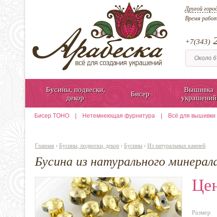
Другой горо
Время рабо
2
+7(343)
Бусины, подвески,
Вышивка
Бисер
декор
украшений
Бисер TOHO
|
Нетемнеющая фурнитура
|
Всё для вышивки
Главная
›
Бусины, подвески, декор
›
Бусины
›
Из натуральных камней
Бусина из натурального минерал
Цен
Размер