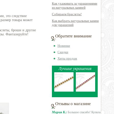
Как ухаживать за украшениями
из натуральных камней
Собираем браслеты!
ми, это следствие
 размер товара может
Как выбрать натуральные камни
для украшений
аслеты, броши и другие
ры. Фантазируйте!
Обратите внимание
Новинки
Скидки
Хиты продаж
Лучшие украшения
Отзывы о магазине
Мария К.:
Большое спасибо! Купила