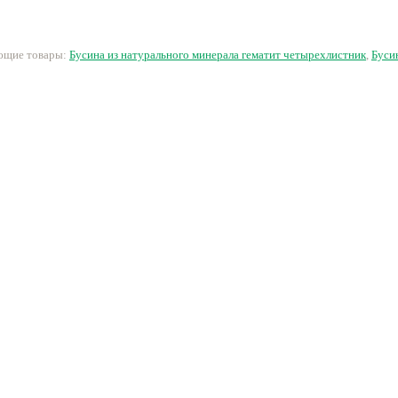
20 руб.
15 руб.
390 руб.
1
ующие товары:
Бусина из натурального минерала гематит четырехлистник
,
Буси