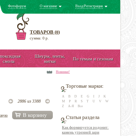
Фотофорум
О магазине
Вход/Регистрация
ТОВАРОВ (
)
0
сумма: 0 р.
поксидная
Шнуры, ленты,
По темам и сезонам
смола
нитки
Новинки!
Торговые марки:
A
B
D
E
G
I
J
K
2886 из 3388
M
P
R
S
T
U
V
W
Z
А-Я
Все
В корзину
довую
Статьи раздела
Как формируется родонит:
камень утренней зари