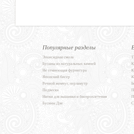
Популярные разделы
Эпоксидная смола
Т
Бусины из натуральных камней
К
Не темнеющая фурнитура
К
Японский бисер
К
Речной жемчуг, перламутр
Б
Подвески
П
Нитки для вышивки и бисероплетения
П
Бусины Дзи
С