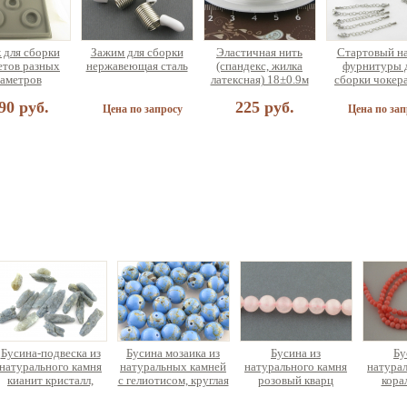
 для сборки
Зажим для сборки
Эластичная нить
Стартовый н
етов разных
нержавеющая сталь
(спандекс, жилка
фурнитуры 
аметров
латексная) 18±0.9м
сборки чокер
браслета (н
90 руб.
225 руб.
украшений
Цена по запросу
Цена по зап
найзер для
и украшений
ольшой
75 руб.
Бусина-подвеска из
Бусина мозаика из
Бусина из
Бу
натурального камня
натуральных камней
натурального камня
натурал
кианит кристалл,
с гелиотисом, круглая
розовый кварц
кора
отв.в верх.части
круглая, нить 19см
о