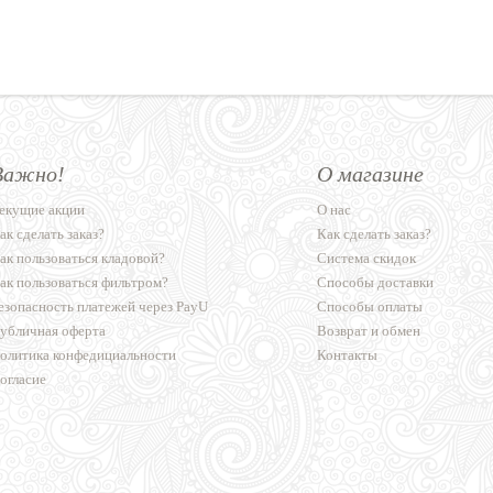
Важно!
О магазине
екущие акции
О нас
ак сделать заказ?
Как сделать заказ?
ак пользоваться кладовой?
Система скидок
ак пользоваться фильтром?
Способы доставки
езопасность платежей через PayU
Способы оплаты
убличная оферта
Возврат и обмен
олитика конфедициальности
Контакты
огласие