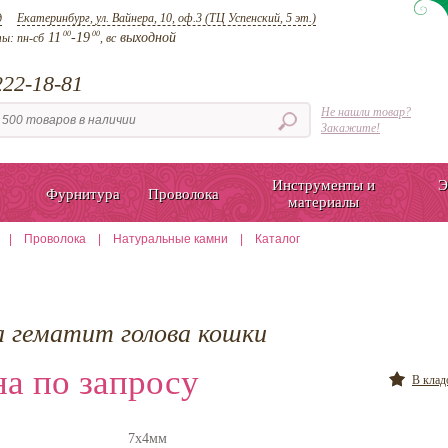
д
Екатеринбург, ул. Вайнера, 10, оф.3 (ТЦ Успенский, 5 эт.)
00
00
11
-19
выходной
ты:
пн-сб
, вс
22-18-81
Не нашли товар?
Закажите!
Инструменты и
Э
Фурнитура
Проволока
материалы
|
Проволока
|
Натуральные камни
|
Каталог
а гематит голова кошки
а по запросу
В кла
7х4мм