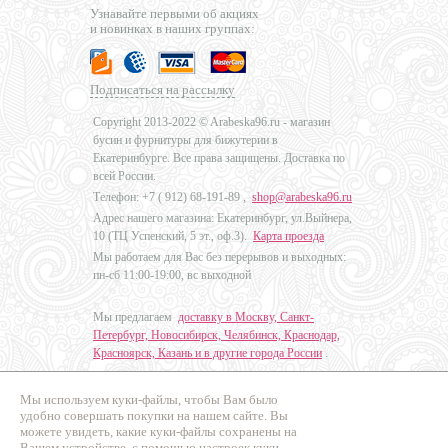
Узнавайте первыми об акциях
и новинках в наших группах:
Подписаться на рассылку
Copyright 2013-2022 © Arabeska96.ru - магазин
бусин и фурнитуры для бижутерии в
Екатеринбурге. Все права защищены. Доставка по
всей России.
Телефон: +7 (
912) 68-191-89
,
shop@arabeska96.ru
Адрес нашего магазина: Екатеринбург, ул.Выйнера,
10 (ТЦ Успенский, 5 эт., оф.3).
Карта проезда
Мы работаем для Вас без перерывов и выходных:
пн-сб 11:00-19:00, вс выходной
Мы предлагаем
доставку в Москву, Санкт-
Петербург, Новосибирск, Челябинск, Краснодар,
Красноярск, Казань и в другие города России
.
Мы используем куки-файлы, чтобы Вам было
Дизайн - Наталья Мальцева
удобно совершать покупки на нашем сайте. Вы
можете увидеть, какие куки-файлы сохранены на
Продвижение сайтов
Вашем устройстве, с помощью настроек куки