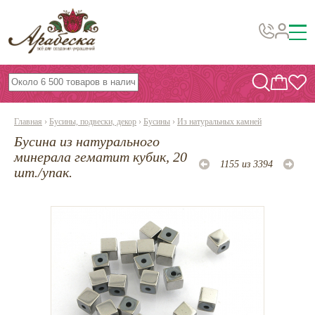
Бусины, подвески, декор
Бисер
Главная
›
Бусины, подвески, декор
›
Бусины
›
Из натуральных камней
Вышивка украшений
Бусина из натурального
Фурнитура
минерала гематит кубик, 20
1155 из 3394
шт./упак.
Проволока
Инструменты и материалы
Эпоксидная смола
Шнуры, ленты, нитки
По темам и сезонам
Бисер TOHO