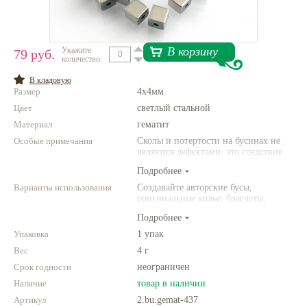
Нетемнеющая фурнитура
Всё для вышивки
В корзину
Укажите
79 руб.
количество:
Проволока
В кладовую
Размер
4х4мм
Натуральные камни
Цвет
светлый стальной
Каталог
Материал
гематит
Особые примечания
Новинки!
Сколы и потертости на бусинах не
являются дефектами, это следствие
неоднородной структуры
Подробнее
Фотофорум
природного камня. Цвет и размер
О магазине
товара может отличаться от
Варианты использования
Создавайте авторские бусы,
представленных на фото.
оригинальные колье, браслеты,
броши и другие украшения.
Подробнее
Комбинируйте различные цвета и
размеры. Фантазируйте!
Упаковка
1 упак
Вес
4 г
Срок годности
неограничен
Наличие
товар в наличии
Артикул
2.bu.gemat-437