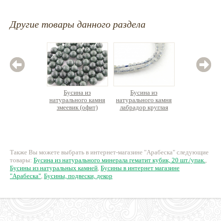
Другие товары данного раздела
Бусина из
Бусина из
Бус
натурального камня
натурального камня
натурал
змеевик (офит)
лабрадор круглая
диопси
круглая
нить ок.38см
12 руб.
330 руб.
10
Также Вы можете выбрать в интернет-магазине "Арабеска" следующие
товары:
Бусина из натурального минерала гематит кубик, 20 шт./упак.
,
Бусины из натуральных камней
,
Бусины в интернет магазине
"Арабеска"
,
Бусины, подвески, декор