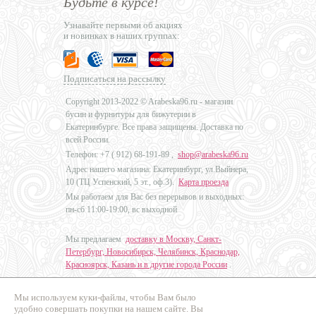
Будьте в курсе!
Узнавайте первыми об акциях
и новинках в наших группах:
Подписаться на рассылку
Copyright 2013-2022 © Arabeska96.ru - магазин
бусин и фурнитуры для бижутерии в
Екатеринбурге. Все права защищены. Доставка по
всей России.
Телефон: +7 (
912) 68-191-89
,
shop@arabeska96.ru
Адрес нашего магазина: Екатеринбург, ул.Выйнера,
10 (ТЦ Успенский, 5 эт., оф.3).
Карта проезда
Мы работаем для Вас без перерывов и выходных:
пн-сб 11:00-19:00, вс выходной
Мы предлагаем
доставку в Москву, Санкт-
Петербург, Новосибирск, Челябинск, Краснодар,
Красноярск, Казань и в другие города России
.
Мы используем куки-файлы, чтобы Вам было
Дизайн - Наталья Мальцева
удобно совершать покупки на нашем сайте. Вы