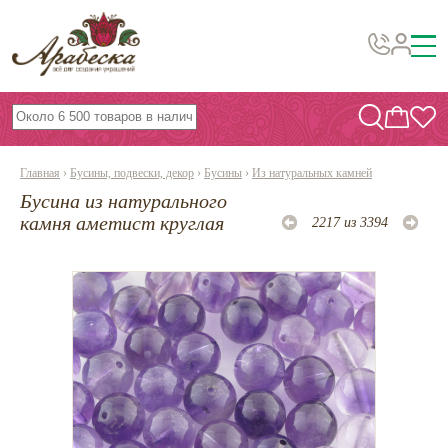
Бусины, подвески, декор
Бисер
Главная
›
Бусины, подвески, декор
›
Бусины
›
Из натуральных камней
Вышивка украшений
Бусина из натурального
Фурнитура
камня аметист круглая
2217 из 3394
Проволока
Инструменты и материалы
Эпоксидная смола
Шнуры, ленты, нитки
По темам и сезонам
Бисер TOHO