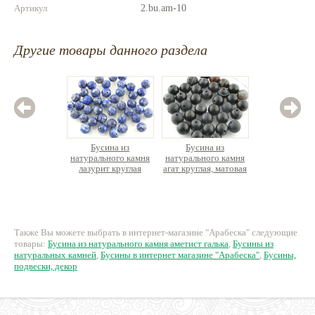
Артикул
2.bu.am-10
Другие товары данного раздела
Бусина из
Бусина из
Бус
натурального камня
натурального камня
натурал
лазурит круглая
агат круглая, матовая
корал
граненая
49 руб.
31 руб.
5
Также Вы можете выбрать в интернет-магазине "Арабеска" следующие
товары:
Бусина из натурального камня аметист галька
,
Бусины из
натуральных камней
,
Бусины в интернет магазине "Арабеска"
,
Бусины,
подвески, декор