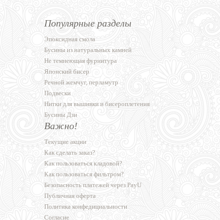
Популярные разделы
Эпоксидная смола
Бусины из натуральных камней
Не темнеющая фурнитура
Японский бисер
Речной жемчуг, перламутр
Подвески
Нитки для вышивки и бисероплетения
Бусины Дзи
Важно!
Текущие акции
Как сделать заказ?
Как пользоваться кладовой?
Как пользоваться фильтром?
Безопасность платежей через PayU
Публичная оферта
Политика конфедициальности
Согласие