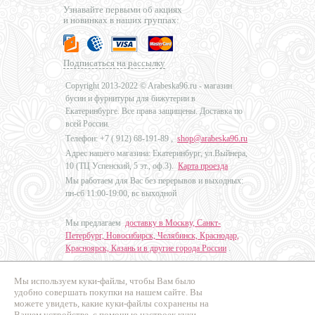
Узнавайте первыми об акциях
и новинках в наших группах:
Подписаться на рассылку
Copyright 2013-2022 © Arabeska96.ru - магазин
бусин и фурнитуры для бижутерии в
Екатеринбурге. Все права защищены. Доставка по
всей России.
Телефон: +7 (
912) 68-191-89
,
shop@arabeska96.ru
Адрес нашего магазина: Екатеринбург, ул.Выйнера,
10 (ТЦ Успенский, 5 эт., оф.3).
Карта проезда
Мы работаем для Вас без перерывов и выходных:
пн-сб 11:00-19:00, вс выходной
Мы предлагаем
доставку в Москву, Санкт-
Петербург, Новосибирск, Челябинск, Краснодар,
Красноярск, Казань и в другие города России
.
Мы используем куки-файлы, чтобы Вам было
Дизайн - Наталья Мальцева
удобно совершать покупки на нашем сайте. Вы
можете увидеть, какие куки-файлы сохранены на
Продвижение сайтов
Вашем устройстве, с помощью настроек куки