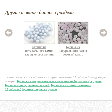
Другие товары данного раздела
Бусина из
Бусина из
Бус
натурального камня
натурального камня
натурал
кварц многогранник
розовый кварц
лазури
круглая
30 руб.
8 руб.
3
Также Вы можете выбрать в интернет-магазине "Арабеска" следующие
товары:
Бусина из натурального камня кахолонг (прессовка) круглая
,
Бусины из натуральных камней
,
Бусины в интернет магазине
"Арабеска"
,
Бусины, подвески, декор