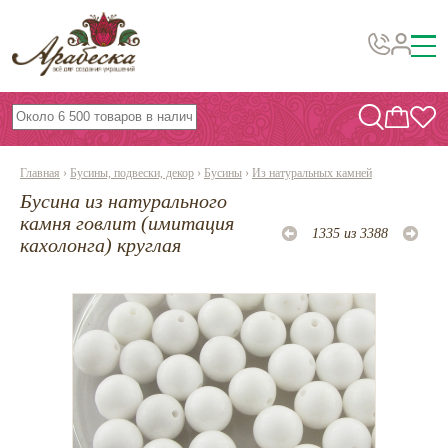
Бусины, подвески, декор
Бисер
Главная
›
Бусины, подвески, декор
›
Бусины
›
Из натуральных камней
Вышивка украшений
Бусина из натурального
Фурнитура
камня говлит (имитация
1335 из 3388
кахолонга) круглая
Проволока
Инструменты и материалы
Эпоксидная смола
Шнуры, ленты, нитки
По темам и сезонам
Бисер TOHO