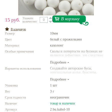
Нетемнеющая фурнитура
Всё для вышивки
В корзину
Укажите
15 руб.
количество:
Проволока
В кладовую
Размер
10мм
Натуральные камни
Цвет
белый с прожилками
Каталог
Материал
кахолонг
Особые примечания
Новинки!
Сколы и потертости на бусинах не
являются дефектами, это следствие
неоднородной структуры
Подробнее
Фотофорум
природного камня. Цвет и размер
О магазине
товара может отличаться от
Варианты использования
Создавайте авторские бусы,
представленных на фото.
оригинальные колье, браслеты,
броши и другие украшения.
Подробнее
Комбинируйте различные цвета и
размеры. Фантазируйте!
Упаковка
1 шт
Вес
3 г
Срок годности
неограничен
Наличие
товар в наличии
Артикул
2.bu.kahol-10