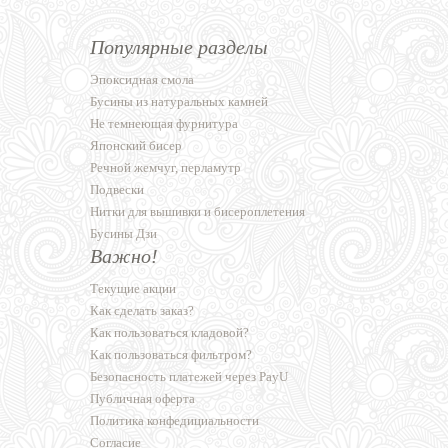
Популярные разделы
Эпоксидная смола
Бусины из натуральных камней
Не темнеющая фурнитура
Японский бисер
Речной жемчуг, перламутр
Подвески
Нитки для вышивки и бисероплетения
Бусины Дзи
Важно!
Текущие акции
Как сделать заказ?
Как пользоваться кладовой?
Как пользоваться фильтром?
Безопасность платежей через PayU
Публичная оферта
Политика конфедициальности
Согласие