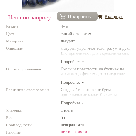
Нетемнеющая фурнитура
В корзину
Цена по запросу
В кладовую
Всё для вышивки
Размер
4мм
Проволока
Цвет
синий с золотом
Материал
Натуральные камни
лазурит
Описание
Лазурит укрепляет тело, разум и дух.
Каталог
Его применяеют для укрепления сна,
при мигренях и тревогах. Лазурит
Подробнее
Новинки!
символизирует успех и
благополучие. Приносит своему
Особые примечания
Сколы и потертости на бусинах не
владельцу удачу.
являются дефектами, это следствие
Фотофорум
неоднородной структуры
О магазине
Подробнее
природного камня. Цвет и размер
товара может отличаться от
Варианты использования
Создавайте авторские бусы,
представленных на фото.
оригинальные колье, браслеты,
броши и другие украшения.
Подробнее
Комбинируйте различные цвета и
размеры. Фантазируйте!
Упаковка
1 нить
Вес
5 г
Срок годности
неограничен
нет в наличии
Наличие