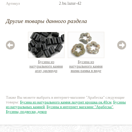
Артикул
2.bu.lazur-42
Другие товары данного раздела
Бусина из
Бусина из
Бус
натурального камня
натурального камня
натурал
агат, цилиндр
яшма рамка в виде
яшма 
цветка
четыр
35 руб.
47 руб.
3
Также Вы можете выбрать в интернет-магазине "Арабеска" следующие
товары:
Бусина из натурального камня лазурит крошка ок.40см
,
Бусины
из натуральных камней
,
Бусины в интернет магазине "Арабеска"
,
Бусины, подвески, декор