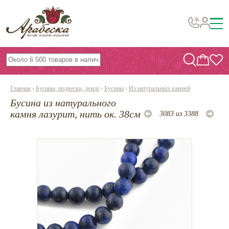
Бусины, подвески, декор
Бисер
Главная
›
Бусины, подвески, декор
›
Бусины
›
Из натуральных камней
Вышивка украшений
Бусина из натурального
Фурнитура
камня лазурит, нить ок. 38см
3083 из 3388
Проволока
Инструменты и материалы
Эпоксидная смола
Шнуры, ленты, нитки
По темам и сезонам
Бисер TOHO