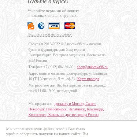
Будьте в курсе!
Узнавайте первыми об акциях
и новинках в наших группах:
Подписаться на рассылку
Copyright 2013-2022 © Arabeska96.ru - магазин
бусин и фурнитуры для бижутерии в
Екатеринбурге. Все права защищены. Доставка по
всей России.
Телефон: +7 (
912) 68-191-89
,
shop@arabeska96.ru
Адрес нашего магазина: Екатеринбург, ул.Выйнера,
10 (ТЦ Успенский, 5 эт., оф.3).
Карта проезда
Мы работаем для Вас без перерывов и выходных:
пн-сб 11:00-19:00, вс выходной
Мы предлагаем
доставку в Москву, Санкт-
Петербург, Новосибирск, Челябинск, Краснодар,
Красноярск, Казань и в другие города России
.
Мы используем куки-файлы, чтобы Вам было
Дизайн - Наталья Мальцева
удобно совершать покупки на нашем сайте. Вы