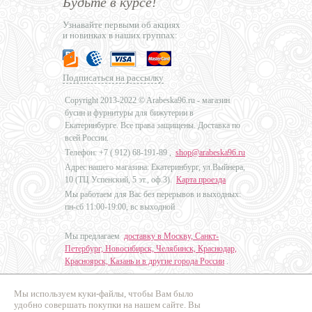
Будьте в курсе!
Узнавайте первыми об акциях
и новинках в наших группах:
Подписаться на рассылку
Copyright 2013-2022 © Arabeska96.ru - магазин
бусин и фурнитуры для бижутерии в
Екатеринбурге. Все права защищены. Доставка по
всей России.
Телефон: +7 (
912) 68-191-89
,
shop@arabeska96.ru
Адрес нашего магазина: Екатеринбург, ул.Выйнера,
10 (ТЦ Успенский, 5 эт., оф.3).
Карта проезда
Мы работаем для Вас без перерывов и выходных:
пн-сб 11:00-19:00, вс выходной
Мы предлагаем
доставку в Москву, Санкт-
Петербург, Новосибирск, Челябинск, Краснодар,
Красноярск, Казань и в другие города России
.
Мы используем куки-файлы, чтобы Вам было
Дизайн - Наталья Мальцева
удобно совершать покупки на нашем сайте. Вы