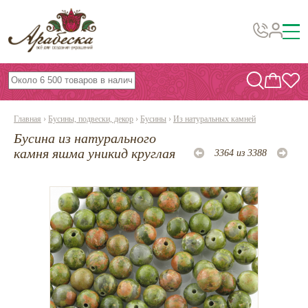
Бусины, подвески, декор
Бисер
Главная
›
Бусины, подвески, декор
›
Бусины
›
Из натуральных камней
Вышивка украшений
Бусина из натурального
Фурнитура
камня яшма уникид круглая
3364 из 3388
Проволока
Инструменты и материалы
Эпоксидная смола
Шнуры, ленты, нитки
По темам и сезонам
Бисер TOHO