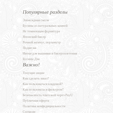
Популярные разделы
Эпоксидная смола
Бусины из натуральных камней
Не темнеющая фурнитура
Японский бисер
Речной жемчуг, перламутр
Подвески
Нитки для вышивки и бисероплетения
Бусины Дзи
Важно!
Текущие акции
Как сделать заказ?
Как пользоваться кладовой?
Как пользоваться фильтром?
Безопасность платежей через PayU
Публичная оферта
Политика конфедициальности
Согласие