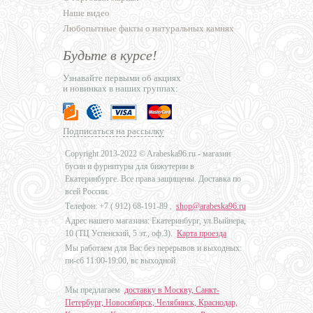
Наше видео
Любопытные факты о натуральных камнях
Будьте в курсе!
Узнавайте первыми об акциях
и новинках в наших группах:
Подписаться на рассылку
Copyright 2013-2022 © Arabeska96.ru - магазин
бусин и фурнитуры для бижутерии в
Екатеринбурге. Все права защищены. Доставка по
всей России.
Телефон: +7 (
912) 68-191-89
,
shop@arabeska96.ru
Адрес нашего магазина: Екатеринбург, ул.Выйнера,
10 (ТЦ Успенский, 5 эт., оф.3).
Карта проезда
Мы работаем для Вас без перерывов и выходных:
пн-сб 11:00-19:00, вс выходной
Мы предлагаем
доставку в Москву, Санкт-
Петербург, Новосибирск, Челябинск, Краснодар,