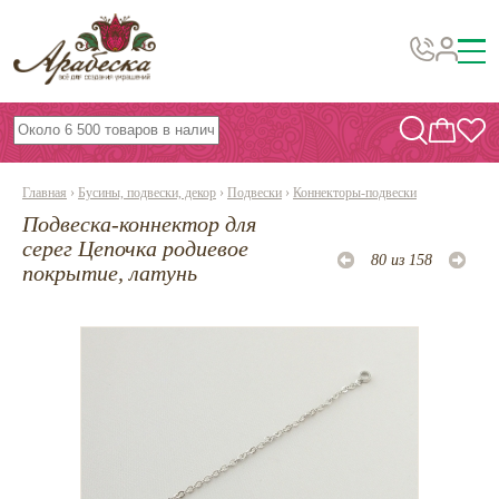
Бусины, подвески, декор
Бисер
Главная
›
Бусины, подвески, декор
›
Подвески
›
Коннекторы-подвески
Вышивка украшений
Подвеска-коннектор для
Фурнитура
серег Цепочка родиевое
80 из 158
покрытие, латунь
Проволока
Инструменты и материалы
Эпоксидная смола
Шнуры, ленты, нитки
По темам и сезонам
Бисер TOHO