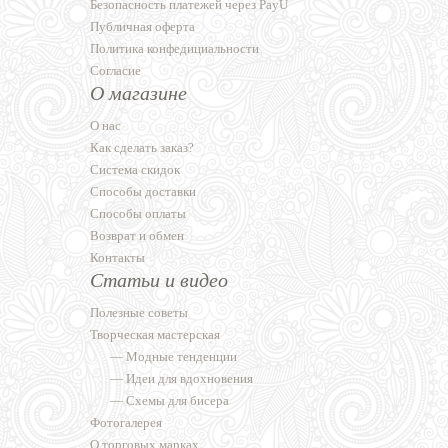
Безопасность платежей через PayU
Публичная оферта
Политика конфедициальности
Согласие
О магазине
О нас
Как сделать заказ?
Система скидок
Способы доставки
Способы оплаты
Возврат и обмен
Контакты
Статьи и видео
Полезные советы
Творческая мастерская
—
Модные тенденции
—
Идеи для вдохновения
—
Схемы для бисера
Фотогалерея
О торговых марках