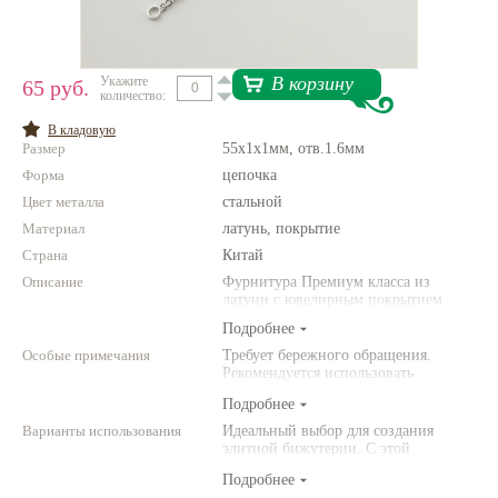
Нетемнеющая фурнитура
Всё для вышивки
В корзину
Укажите
65 руб.
количество:
Проволока
В кладовую
Размер
55х1х1мм, отв.1.6мм
Натуральные камни
Форма
цепочка
Каталог
Цвет металла
стальной
Материал
Новинки!
латунь, покрытие
Страна
Китай
Описание
Фотофорум
Фурнитура Премиум класса из
О магазине
латуни с ювелирным покрытием
Подробнее
Особые примечания
Требует бережного обращения.
Рекомендуется использовать
инструменты (например,
Подробнее
американского производства).
Варианты использования
Идеальный выбор для создания
элитной бижутерии. С этой
фурнитурой Ваши украшения станут
Подробнее
выглядеть по-настоящему роскошно!