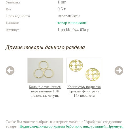
Упаковка
1 шт
Вес
0.5 г
Срок годности
неограничен
Наличие
товар в наличии
Артикул
1.po.kk-t044-03a-p
Другие товары данного раздела
Кольцо с тиснением
Коннектор-подвеска
Коннект
неразъемное 18К
Круглая филигрань
с инк
позолота, латунь
14к позолота
Премиу
нержавеющая сталь
л
95 руб.
86 руб.
19
Также Вы можете выбрать в интернет-магазине "Арабеска" следующие
товары:
Подвеска-коннектор крылья бабочки с инкрустацией, Премиум,