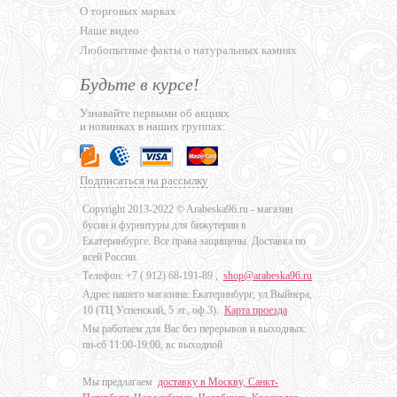
О торговых марках
Наше видео
Любопытные факты о натуральных камнях
Будьте в курсе!
Узнавайте первыми об акциях
и новинках в наших группах:
Подписаться на рассылку
Copyright 2013-2022 © Arabeska96.ru - магазин
бусин и фурнитуры для бижутерии в
Екатеринбурге. Все права защищены. Доставка по
всей России.
Телефон: +7 (
912) 68-191-89
,
shop@arabeska96.ru
Адрес нашего магазина: Екатеринбург, ул.Выйнера,
10 (ТЦ Успенский, 5 эт., оф.3).
Карта проезда
Мы работаем для Вас без перерывов и выходных:
пн-сб 11:00-19:00, вс выходной
Мы предлагаем
доставку в Москву, Санкт-