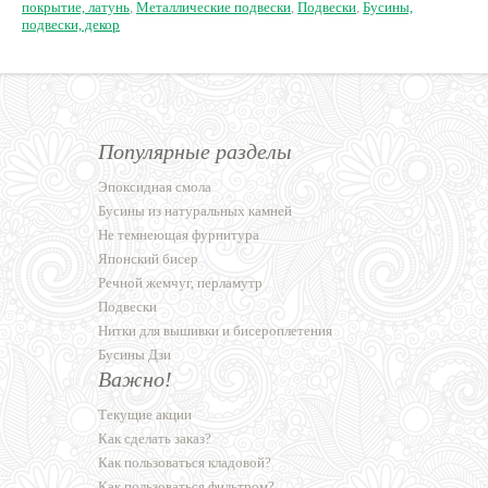
покрытие, латунь
,
Металлические подвески
,
Подвески
,
Бусины,
подвески, декор
Популярные разделы
Эпоксидная смола
Бусины из натуральных камней
Не темнеющая фурнитура
Японский бисер
Речной жемчуг, перламутр
Подвески
Нитки для вышивки и бисероплетения
Бусины Дзи
Важно!
Текущие акции
Как сделать заказ?
Как пользоваться кладовой?
Как пользоваться фильтром?