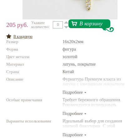
Нетемнеющая фурнитура
Всё для вышивки
В корзину
Укажите
205 руб.
количество:
Проволока
В кладовую
Размер
16x20x2мм
Натуральные камни
Форма
фигура
Каталог
Цвет металла
золотой
Материал
Новинки!
латунь, покрытие
Страна
Китай
Описание
Фотофорум
Фурнитура Премиум класса из
О магазине
латуни с ювелирным покрытием
Подробнее
Особые примечания
Требует бережного обращения.
Рекомендуется использовать
инструменты (например,
Подробнее
американского производства).
Варианты использования
Идеальный выбор для создания
элитной бижутерии. С этой
фурнитурой Ваши украшения станут
Подробнее
выглядеть по-настоящему роскошно!