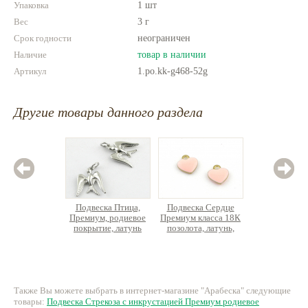
Упаковка
1 шт
Вес
3 г
Срок годности
неограничен
Наличие
товар в наличии
Артикул
1.po.kk-g468-52g
Другие товары данного раздела
Подвеска Птица,
Подвеска Сердце
По
Премиум, родиевое
Премиум класса 18К
метал
покрытие, латунь
позолота, латунь,
барочн
эмаль
латун
160 руб.
34.85 руб.
30
Также Вы можете выбрать в интернет-магазине "Арабеска" следующие
товары:
Подвеска Стрекоза с инкрустацией Премиум родиевое