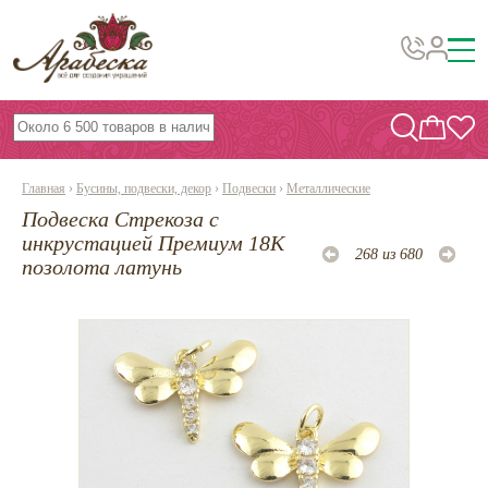
Бусины, подвески, декор
Бисер
Главная
›
Бусины, подвески, декор
›
Подвески
›
Металлические
Вышивка украшений
Подвеска Стрекоза с
Фурнитура
инкрустацией Премиум 18К
268 из 680
позолота латунь
Проволока
Инструменты и материалы
Эпоксидная смола
Шнуры, ленты, нитки
По темам и сезонам
Бисер TOHO