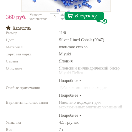
Нетемнеющая фурнитура
В корзину
Укажите
360 руб.
количество:
Всё для вышивки
В кладовую
Проволока
Размер
11/0
Цвет
Натуральные камни
Silver Lined Cobalt (0047)
Материал
японское стекло
Каталог
Торговая марка
Miyuki
Новинки!
Страна
Япония
Описание
Японский цилиндрический бисер
Miyuki Delica
Фотофорум
О магазине
Подробнее
Особые примечания
Туба в комплект не входит.
Подробнее
Варианты использования
Идеально подходит для
эксклюзивных элитных украшений
из бисера, для вышивки бисером,
Подробнее
для сутажной вышивки, для
создания богатых колье, ожерелий,
Упаковка
4,5 гр/упак
браслетов, серег и колец.
Вес
7 г
Фантазируйте!