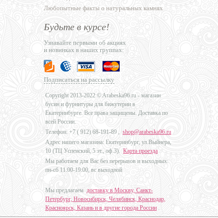
Любопытные факты о натуральных камнях
Будьте в курсе!
Узнавайте первыми об акциях
и новинках в наших группах:
Подписаться на рассылку
Copyright 2013-2022 © Arabeska96.ru - магазин
бусин и фурнитуры для бижутерии в
Екатеринбурге. Все права защищены. Доставка по
всей России.
Телефон: +7 (
912) 68-191-89
,
shop@arabeska96.ru
Адрес нашего магазина: Екатеринбург, ул.Выйнера,
10 (ТЦ Успенский, 5 эт., оф.3).
Карта проезда
Мы работаем для Вас без перерывов и выходных:
пн-сб 11:00-19:00, вс выходной
Мы предлагаем
доставку в Москву, Санкт-
Петербург, Новосибирск, Челябинск, Краснодар,
Красноярск, Казань и в другие города России
.