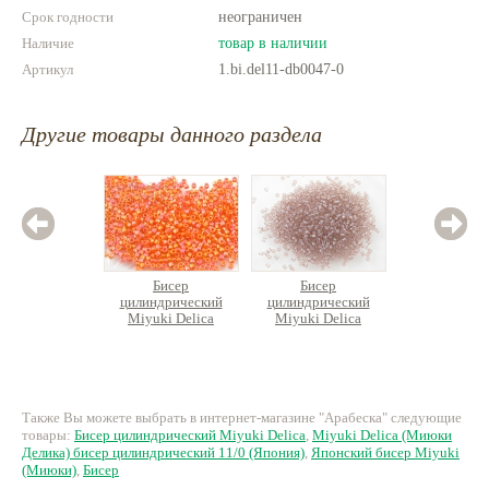
Срок годности
неограничен
Наличие
товар в наличии
Артикул
1.bi.del11-db0047-0
Другие товары данного раздела
Бисер
Бисер
Б
цилиндрический
цилиндрический
цилин
Miyuki Delica
Miyuki Delica
Miyuk
260 руб.
374 руб.
25
Также Вы можете выбрать в интернет-магазине "Арабеска" следующие
товары:
Бисер цилиндрический Miyuki Delica
,
Miyuki Delica (Миюки
Делика) бисер цилиндрический 11/0 (Япония)
,
Японский бисер Miyuki
(Миюки)
,
Бисер