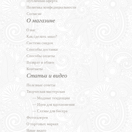
Публичная оферта
Политика конфедициальности
Согласие
О магазине
О нас
Как сделать заказ?
Система скидок
Способы доставки
Способы оплаты
Возврат и обмен
Контакты
Статьи и видео
Полезные советы
Творческая мастерская
—
Модные тенденции
—
Идеи для вдохновения
—
Схемы для бисера
Фотогалерея
О торговых марках
Наше видео