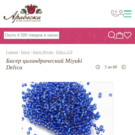
Бусины, подвески, декор
Бисер
Главная
›
Бисер
›
Бисер Miyuki
›
Delica 11/0
Вышивка украшений
Бисер цилиндрический Miyuki
Фурнитура
Delica
5 из 60
Проволока
Инструменты и материалы
Эпоксидная смола
Шнуры, ленты, нитки
По темам и сезонам
Бисер TOHO