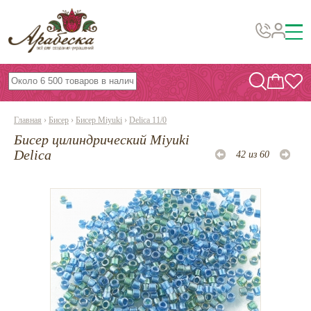
Бусины, подвески, декор
Бисер
Главная
›
Бисер
›
Бисер Miyuki
›
Delica 11/0
Вышивка украшений
Бисер цилиндрический Miyuki
Фурнитура
Delica
42 из 60
Проволока
Инструменты и материалы
Эпоксидная смола
Шнуры, ленты, нитки
По темам и сезонам
Бисер TOHO