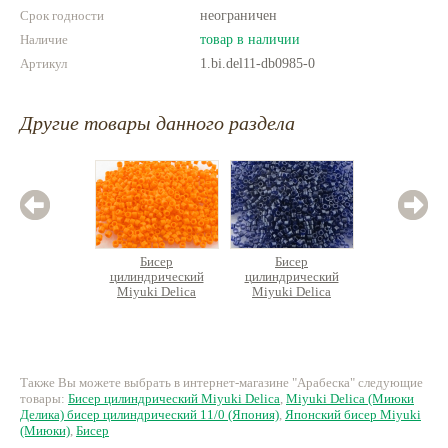
Срок годности
неограничен
Наличие
товар в наличии
Артикул
1.bi.del11-db0985-0
Другие товары данного раздела
Бисер
Бисер
Б
цилиндрический
цилиндрический
цилин
Miyuki Delica
Miyuki Delica
Miyuk
280 руб.
270 руб.
72
Также Вы можете выбрать в интернет-магазине "Арабеска" следующие
товары:
Бисер цилиндрический Miyuki Delica
,
Miyuki Delica (Миюки
Делика) бисер цилиндрический 11/0 (Япония)
,
Японский бисер Miyuki
(Миюки)
,
Бисер