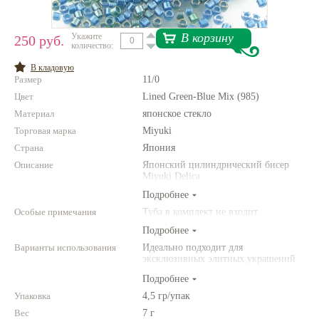
Нетемнеющая фурнитура
В корзину
Укажите
250 руб.
количество:
Всё для вышивки
В кладовую
Проволока
Размер
11/0
Цвет
Натуральные камни
Lined Green-Blue Mix (985)
Материал
японское стекло
Каталог
Торговая марка
Miyuki
Новинки!
Страна
Япония
Описание
Японский цилиндрический бисер
Miyuki Delica
Фотофорум
О магазине
Подробнее
Особые примечания
Туба в комплект не входит.
Подробнее
Варианты использования
Идеально подходит для
эксклюзивных элитных украшений
из бисера, для вышивки бисером,
Подробнее
для сутажной вышивки, для
создания богатых колье, ожерелий,
Упаковка
4,5 гр/упак
браслетов, серег и колец.
Вес
7 г
Фантазируйте!