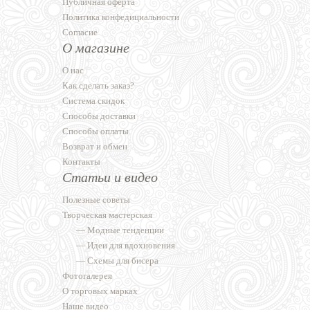
Публичная оферта
Политика конфедициальности
Согласие
О магазине
О нас
Как сделать заказ?
Система скидок
Способы доставки
Способы оплаты
Возврат и обмен
Контакты
Статьи и видео
Полезные советы
Творческая мастерская
—
Модные тенденции
—
Идеи для вдохновения
—
Схемы для бисера
Фотогалерея
О торговых марках
Наше видео