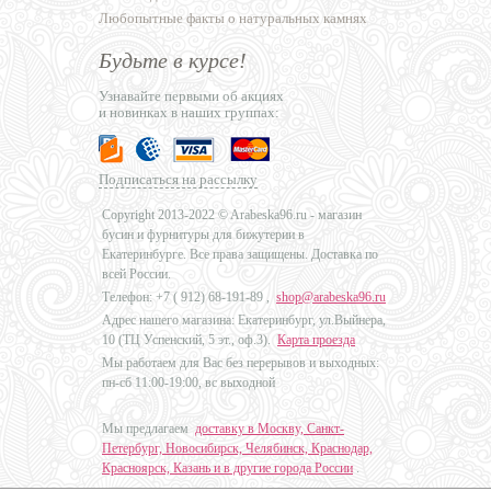
Любопытные факты о натуральных камнях
Будьте в курсе!
Узнавайте первыми об акциях
и новинках в наших группах:
Подписаться на рассылку
Copyright 2013-2022 © Arabeska96.ru - магазин
бусин и фурнитуры для бижутерии в
Екатеринбурге. Все права защищены. Доставка по
всей России.
Телефон: +7 (
912) 68-191-89
,
shop@arabeska96.ru
Адрес нашего магазина: Екатеринбург, ул.Выйнера,
10 (ТЦ Успенский, 5 эт., оф.3).
Карта проезда
Мы работаем для Вас без перерывов и выходных:
пн-сб 11:00-19:00, вс выходной
Мы предлагаем
доставку в Москву, Санкт-
Петербург, Новосибирск, Челябинск, Краснодар,
Красноярск, Казань и в другие города России
.