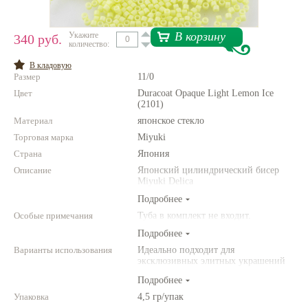
Нетемнеющая фурнитура
В корзину
Укажите
340 руб.
количество:
Всё для вышивки
В кладовую
Проволока
Размер
11/0
Цвет
Натуральные камни
Duracoat Opaque Light Lemon Ice
(2101)
Каталог
Материал
японское стекло
Торговая марка
Miyuki
Новинки!
Страна
Япония
Описание
Японский цилиндрический бисер
Фотофорум
Miyuki Delica
О магазине
Подробнее
Особые примечания
Туба в комплект не входит.
Подробнее
Варианты использования
Идеально подходит для
эксклюзивных элитных украшений
из бисера, для вышивки бисером,
Подробнее
для сутажной вышивки, для
создания богатых колье, ожерелий,
Упаковка
4,5 гр/упак
браслетов, серег и колец.