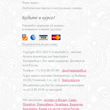
Наше видео
Любопытные факты о натуральных камнях
Будьте в курсе!
Узнавайте первыми об акциях
и новинках в наших группах:
Подписаться на рассылку
Copyright 2013-2022 © Arabeska96.ru - магазин
бусин и фурнитуры для бижутерии в
Екатеринбурге. Все права защищены. Доставка по
всей России.
Телефон: +7 (
912) 68-191-89
,
shop@arabeska96.ru
Адрес нашего магазина: Екатеринбург, ул.Выйнера,
10 (ТЦ Успенский, 5 эт., оф.3).
Карта проезда
Мы работаем для Вас без перерывов и выходных:
пн-сб 11:00-19:00, вс выходной
Мы предлагаем
доставку в Москву, Санкт-
Петербург, Новосибирск, Челябинск, Краснодар,
Красноярск, Казань и в другие города России
.