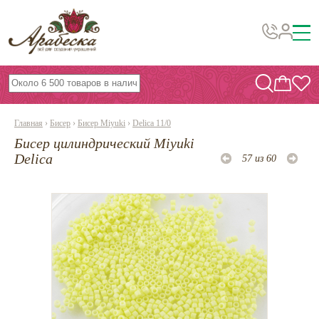
Бусины, подвески, декор
Бисер
Главная
›
Бисер
›
Бисер Miyuki
›
Delica 11/0
Вышивка украшений
Бисер цилиндрический Miyuki
Фурнитура
Delica
57 из 60
Проволока
Инструменты и материалы
Эпоксидная смола
Шнуры, ленты, нитки
По темам и сезонам
Бисер TOHO