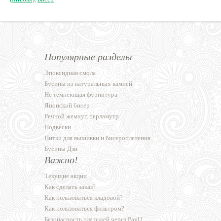
Популярные разделы
Эпоксидная смола
Бусины из натуральных камней
Не темнеющая фурнитура
Японский бисер
Речной жемчуг, перламутр
Подвески
Нитки для вышивки и бисероплетения
Бусины Дзи
Важно!
Текущие акции
Как сделать заказ?
Как пользоваться кладовой?
Как пользоваться фильтром?
Безопасность платежей через PayU