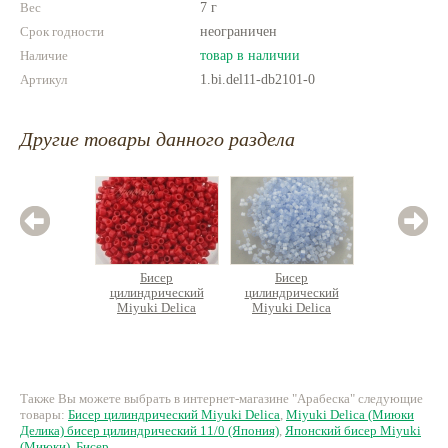
Вес
7 г
Фантазируйте!
Срок годности
неограничен
Наличие
товар в наличии
Артикул
1.bi.del11-db2101-0
Другие товары данного раздела
Бисер
Бисер
Б
цилиндрический
цилиндрический
цилин
Miyuki Delica
Miyuki Delica
Miyuk
320 руб.
456 руб.
49
Также Вы можете выбрать в интернет-магазине "Арабеска" следующие
товары:
Бисер цилиндрический Miyuki Delica
,
Miyuki Delica (Миюки
Делика) бисер цилиндрический 11/0 (Япония)
,
Японский бисер Miyuki
(Миюки)
,
Бисер