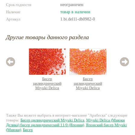
Срок годности
неограничен
Наличие
товар в наличии
Артикул
1.bi.del11-db0982-0
Другие товары данного раздела
Бисер
Бисер
Б
цилиндрический
цилиндрический
цилин
Miyuki Delica
Miyuki Delica
Miyuk
330 руб.
260 руб.
37
Также Вы можете выбрать в интернет-магазине "Арабеска" следующие
товары:
Бисер цилиндрический Miyuki Delica
,
Miyuki Delica (Миюки
Делика) бисер цилиндрический 11/0 (Япония)
,
Японский бисер Miyuki
(Миюки)
,
Бисер