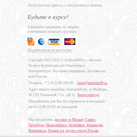
Любопытные факты о натуральных камнях
Будьте в курсе!
Узнавайте первыми об акциях
и новинках в наших группах:
Подписаться на рассылку
Copyright 2013-2022 © Arabeska96.ru - магазин
бусин и фурнитуры для бижутерии в
Екатеринбурге. Все права защищены. Доставка по
всей России.
Телефон: +7 (
912) 68-191-89
,
shop@arabeska96.ru
Адрес нашего магазина: Екатеринбург, ул.Выйнера,
10 (ТЦ Успенский, 5 эт., оф.3).
Карта проезда
Мы работаем для Вас без перерывов и выходных:
пн-сб 11:00-19:00, вс выходной
Мы предлагаем
доставку в Москву, Санкт-
Петербург, Новосибирск, Челябинск, Краснодар,
Красноярск, Казань и в другие города России
.