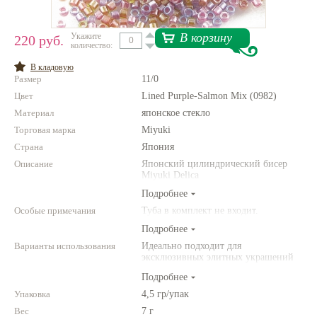
Нетемнеющая фурнитура
В корзину
Укажите
220 руб.
количество:
Всё для вышивки
В кладовую
Проволока
Размер
11/0
Цвет
Натуральные камни
Lined Purple-Salmon Mix (0982)
Материал
японское стекло
Каталог
Торговая марка
Miyuki
Новинки!
Страна
Япония
Описание
Японский цилиндрический бисер
Miyuki Delica
Фотофорум
О магазине
Подробнее
Особые примечания
Туба в комплект не входит.
Подробнее
Варианты использования
Идеально подходит для
эксклюзивных элитных украшений
из бисера, для вышивки бисером,
Подробнее
для сутажной вышивки, для
создания богатых колье, ожерелий,
Упаковка
4,5 гр/упак
браслетов, серег и колец.
Вес
7 г
Фантазируйте!