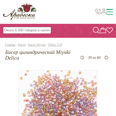
Бусины, подвески, декор
Бисер
Главная
›
Бисер
›
Бисер Miyuki
›
Delica 11/0
Вышивка украшений
Бисер цилиндрический Miyuki
Фурнитура
Delica
39 из 60
Проволока
Инструменты и материалы
Эпоксидная смола
Шнуры, ленты, нитки
По темам и сезонам
Бисер TOHO