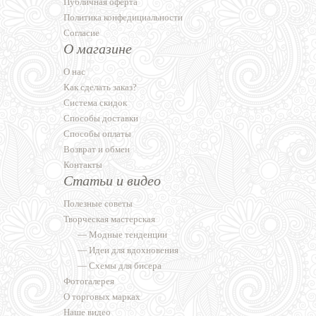
Публичная оферта
Политика конфедициальности
Согласие
О магазине
О нас
Как сделать заказ?
Система скидок
Способы доставки
Способы оплаты
Возврат и обмен
Контакты
Статьи и видео
Полезные советы
Творческая мастерская
—
Модные тенденции
—
Идеи для вдохновения
—
Схемы для бисера
Фотогалерея
О торговых марках
Наше видео