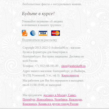
Любопытные факты о натуральных камнях
Будьте в курсе!
Узнавайте первыми об акциях
и новинках в наших группах:
Подписаться на рассылку
Copyright 2013-2022 © Arabeska96.ru - магазин
бусин и фурнитуры для бижутерии в
Екатеринбурге. Все права защищены. Доставка по
всей России.
Телефон: +7 (
912) 68-191-89
,
shop@arabeska96.ru
Адрес нашего магазина: Екатеринбург, ул.Выйнера,
10 (ТЦ Успенский, 5 эт., оф.3).
Карта проезда
Мы работаем для Вас без перерывов и выходных:
пн-сб 11:00-19:00, вс выходной
Мы предлагаем
доставку в Москву, Санкт-
Петербург, Новосибирск, Челябинск, Краснодар,
Красноярск, Казань и в другие города России
.