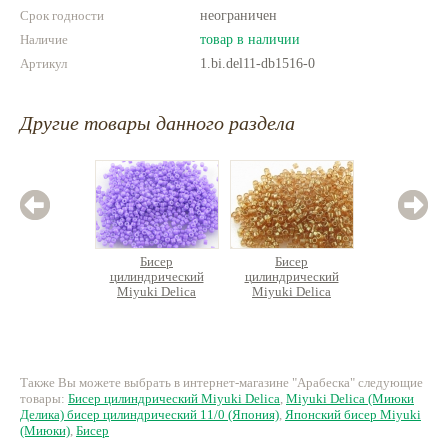
Срок годности
неограничен
Наличие
товар в наличии
Артикул
1.bi.del11-db1516-0
Другие товары данного раздела
Бисер
Бисер
Б
цилиндрический
цилиндрический
цилин
Miyuki Delica
Miyuki Delica
Miyuk
320 руб.
267 руб.
72
Также Вы можете выбрать в интернет-магазине "Арабеска" следующие
товары:
Бисер цилиндрический Miyuki Delica
,
Miyuki Delica (Миюки
Делика) бисер цилиндрический 11/0 (Япония)
,
Японский бисер Miyuki
(Миюки)
,
Бисер