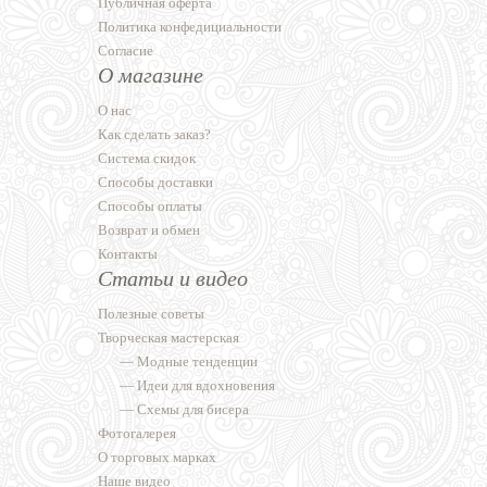
Публичная оферта
Политика конфедициальности
Согласие
О магазине
О нас
Как сделать заказ?
Система скидок
Способы доставки
Способы оплаты
Возврат и обмен
Контакты
Статьи и видео
Полезные советы
Творческая мастерская
—
Модные тенденции
—
Идеи для вдохновения
—
Схемы для бисера
Фотогалерея
О торговых марках
Наше видео