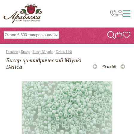
Бусины, подвески, декор
Бисер
Главная
›
Бисер
›
Бисер Miyuki
›
Delica 11/0
Вышивка украшений
Бисер цилиндрический Miyuki
Фурнитура
Delica
46 из 60
Проволока
Инструменты и материалы
Эпоксидная смола
Шнуры, ленты, нитки
По темам и сезонам
Бисер TOHO