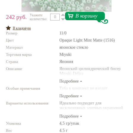
Нетемнеющая фурнитура
В корзину
Укажите
242 руб.
количество:
Всё для вышивки
В кладовую
Проволока
Размер
11/0
Цвет
Натуральные камни
Opaque Light Mint Matte (1516)
Материал
японское стекло
Каталог
Торговая марка
Miyuki
Новинки!
Страна
Япония
Описание
Японский цилиндрический бисер
Miyuki Delica
Фотофорум
О магазине
Подробнее
Особые примечания
Туба в комплект не входит.
Подробнее
Варианты использования
Идеально подходит для
эксклюзивных элитных украшений
из бисера, для вышивки бисером,
Подробнее
для сутажной вышивки, для
создания богатых колье, ожерелий,
Упаковка
4,5 гр/упак
браслетов, серег и колец.
Вес
4.5 г
Фантазируйте!