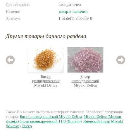
Срок годности
неограничен
Наличие
товар в наличии
Артикул
1.bi.del11-db0659-0
Другие товары данного раздела
Бисер
Бисер
Б
цилиндрический
цилиндрический
цилин
Miyuki Delica
Miyuki Delica
Miyuk
416 руб.
620 руб.
35
Также Вы можете выбрать в интернет-магазине "Арабеска" следующие
товары:
Бисер цилиндрический Miyuki Delica
,
Miyuki Delica (Миюки
Делика) бисер цилиндрический 11/0 (Япония)
,
Японский бисер Miyuki
(Миюки)
,
Бисер