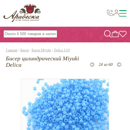
Бусины, подвески, декор
Бисер
Главная
›
Бисер
›
Бисер Miyuki
›
Delica 11/0
Вышивка украшений
Бисер цилиндрический Miyuki
Фурнитура
Delica
24 из 60
Проволока
Инструменты и материалы
Эпоксидная смола
Шнуры, ленты, нитки
По темам и сезонам
Бисер TOHO