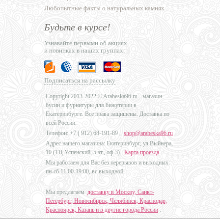
Любопытные факты о натуральных камнях
Будьте в курсе!
Узнавайте первыми об акциях
и новинках в наших группах:
Подписаться на рассылку
Copyright 2013-2022 © Arabeska96.ru - магазин
бусин и фурнитуры для бижутерии в
Екатеринбурге. Все права защищены. Доставка по
всей России.
Телефон: +7 (
912) 68-191-89
,
shop@arabeska96.ru
Адрес нашего магазина: Екатеринбург, ул.Выйнера,
10 (ТЦ Успенский, 5 эт., оф.3).
Карта проезда
Мы работаем для Вас без перерывов и выходных:
пн-сб 11:00-19:00, вс выходной
Мы предлагаем
доставку в Москву, Санкт-
Петербург, Новосибирск, Челябинск, Краснодар,
Красноярск, Казань и в другие города России
.