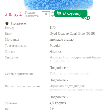
Нетемнеющая фурнитура
В корзину
Укажите
280 руб.
количество:
Всё для вышивки
В кладовую
Проволока
Размер
11/0
Цвет
Натуральные камни
Dyed Opaque Capri Blue (0659)
Материал
японское стекло
Каталог
Торговая марка
Miyuki
Новинки!
Страна
Япония
Описание
Японский цилиндрический бисер
Miyuki Delica
Фотофорум
О магазине
Подробнее
Особые примечания
Туба в комплект не входит.
Подробнее
Варианты использования
Идеально подходит для
эксклюзивных элитных украшений
из бисера, для вышивки бисером,
Подробнее
для сутажной вышивки, для
создания богатых колье, ожерелий,
Упаковка
4,5 гр/упак
браслетов, серег и колец.
Вес
7 г
Фантазируйте!