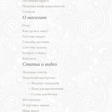
Публичная оферта
Политика конфедициальности
Согласие
О магазине
О нас
Как сделать заказ?
Система скидок
Способы доставки
Способы оплаты
Возврат и обмен
Контакты
Статьи и видео
Полезные советы
Творческая мастерская
—
Модные тенденции
—
Идеи для вдохновения
—
Схемы для бисера
Фотогалерея
О торговых марках
Наше видео