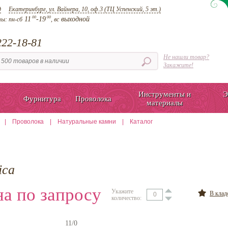
д
Екатеринбург, ул. Вайнера, 10, оф.3 (ТЦ Успенский, 5 эт.)
00
00
11
-19
выходной
ты:
пн-сб
, вс
22-18-81
Не нашли товар?
Закажите!
Инструменты и
Э
Фурнитура
Проволока
материалы
|
Проволока
|
Натуральные камни
|
Каталог
ica
а по запросу
Укажите
В кла
количество:
11/0