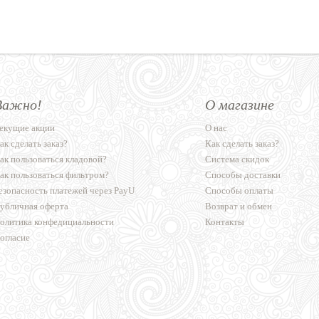
Важно!
О магазине
екущие акции
О нас
ак сделать заказ?
Как сделать заказ?
ак пользоваться кладовой?
Система скидок
ак пользоваться фильтром?
Способы доставки
езопасность платежей через PayU
Способы оплаты
убличная оферта
Возврат и обмен
олитика конфедициальности
Контакты
огласие