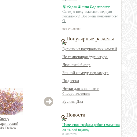
Цибарт Лилия Борисовна:
Сегодня получила свою первую
посылочку! Все очень
понравилось!
О
...
все отзывы
Популярные разделы
Бусины из натуральных камней
Не темнеющая фурнитура
Японский бисер
Речной жемчуг, перламутр
Подвески
Нитки для вышивки и
бисероплетения
Бусины Дзи
Новости
Бисер
Бисер
Бисер
дрический
цилиндрический
цилиндрический
цил
Изменения графика работы магазина
ki Delica
Miyuki Delica
Miyuki Delica
Mi
на летний период
03.06.2026