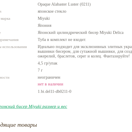
Opaque Alabaster Luster (0211)
л
японское стекло
 марка
Miyuki
Япония
е
Японский цилиндрический бисер Miyuki Delica
примечания
Туба в комплект не входит.
 использования
Идеально подходит для эксклюзивных элитных укра
вышивки бисером, для сутажной вышивки, для созда
ожерелий, браслетов, серег и колец. Фантазируйте!
4,5 гр/упак
7 г
ности
неограничен
нет в наличии
1.bi.del11-db0211-0
понский бисер Miyuki размер и вес
одящие товары