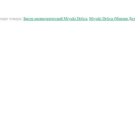
250 руб.
380 руб.
620 руб.
2
ующие товары:
Бисер цилиндрический Miyuki Delica
,
Miyuki Delica (Миюки Дел