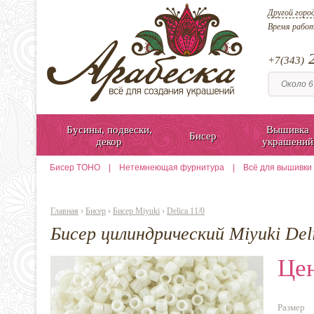
Другой горо
Время рабо
2
+7(343)
Бусины, подвески,
Вышивка
Бисер
декор
украшений
Бисер TOHO
|
Нетемнеющая фурнитура
|
Всё для вышивки
Главная
›
Бисер
›
Бисер Miyuki
›
Delica 11/0
Бисер цилиндрический Miyuki Del
Цен
Размер