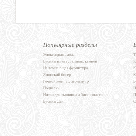
Популярные разделы
Эпоксидная смола
Т
Бусины из натуральных камней
К
Не темнеющая фурнитура
К
Японский бисер
К
Речной жемчуг, перламутр
Б
Подвески
П
Нитки для вышивки и бисероплетения
П
Бусины Дзи
С