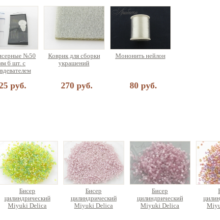
исерные №50
Коврик для сборки
Мононить нейлон
мм 6 шт. с
украшений
вдевателем
25 руб.
270 руб.
80 руб.
Бисер
Бисер
Бисер
цилиндрический
цилиндрический
цилиндрический
цилин
Miyuki Delica
Miyuki Delica
Miyuki Delica
Miyu