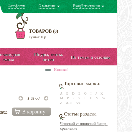
Фотофорум
О магазине
Вход/Регистрация
ТОВАРОВ (
)
0
сумма: 0 р.
поксидная
Шнуры, ленты,
По темам и сезонам
смола
нитки
Новинки!
Торговые марки:
A
B
D
E
G
I
J
K
1 из 60
M
P
R
S
T
U
V
W
Z
А-Я
Все
В корзину
довую
Статьи раздела
Чешский vs японский бисер:
сравнение