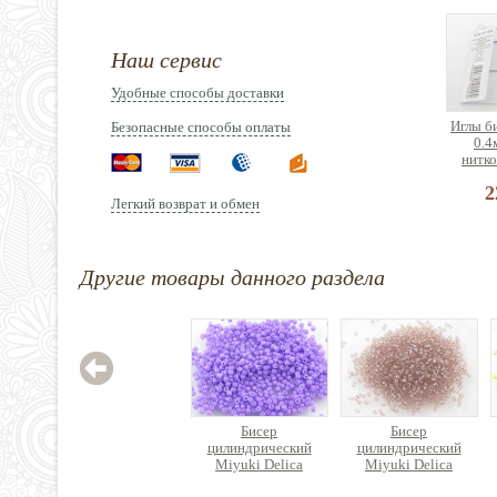
Наш сервис
Удобные способы доставки
Иглы б
Безопасные способы оплаты
0.4
нитко
2
Легкий возврат и обмен
Другие товары данного раздела
Бисер
Бисер
цилиндрический
цилиндрический
Miyuki Delica
Miyuki Delica