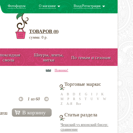
Фотофорум
О магазине
Вход/Регистрация
ТОВАРОВ (
)
0
сумма: 0 р.
поксидная
Шнуры, ленты,
По темам и сезонам
смола
нитки
Новинки!
Торговые марки:
A
B
D
E
G
I
J
K
1 из 60
M
P
R
S
T
U
V
W
Z
А-Я
Все
В корзину
довую
Статьи раздела
Чешский vs японский бисер:
сравнение