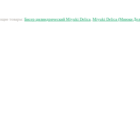
280 руб.
280 руб.
250 руб.
4
ующие товары:
Бисер цилиндрический Miyuki Delica
,
Miyuki Delica (Миюки Дел