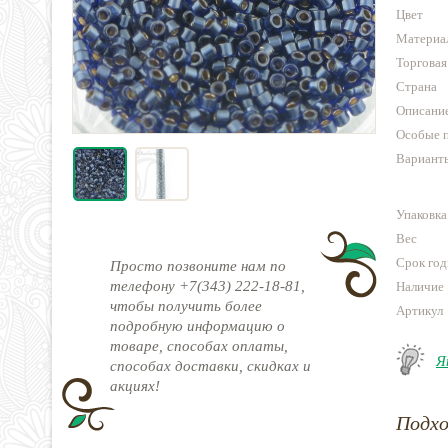
Цвет
Материа
Торговая
Страна
Описани
Особые 
Варианты
Упаковка
Вес
Срок год
Просто позвоните нам по
телефону +7(343) 222-18-81,
Наличие
чтобы получить более
Артикул
подробную информацию о
товаре, способах оплаты,
Я
способах доставки, скидках и
акциях!
Подх