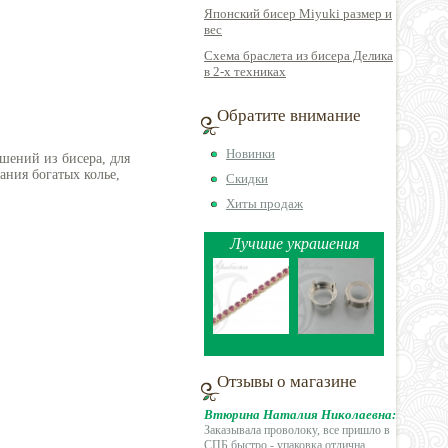
Японский бисер Miyuki размер и
вес
Схема браслета из бисера Делика
в 2-х техниках
Обратите внимание
Новинки
шений из бисера, для
ния богатых колье,
Скидки
Хиты продаж
Лучшие украшения
Отзывы о магазине
Втюрина Наталия Николаевна:
Заказывала проволоку, все пришло в
СПБ быстро -
упаковка отлична
...