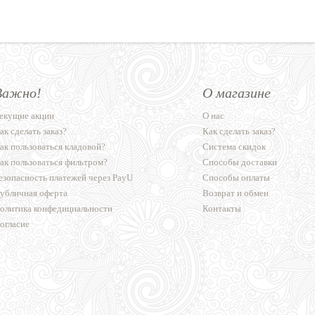
Важно!
О магазине
екущие акции
О нас
ак сделать заказ?
Как сделать заказ?
ак пользоваться кладовой?
Система скидок
ак пользоваться фильтром?
Способы доставки
езопасность платежей через PayU
Способы оплаты
убличная оферта
Возврат и обмен
олитика конфедициальности
Контакты
огласие