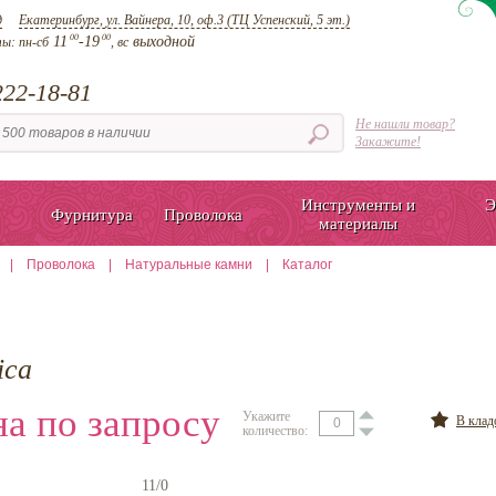
д
Екатеринбург, ул. Вайнера, 10, оф.3 (ТЦ Успенский, 5 эт.)
00
00
11
-19
выходной
ты:
пн-сб
, вс
22-18-81
Не нашли товар?
Закажите!
Инструменты и
Э
Фурнитура
Проволока
материалы
|
Проволока
|
Натуральные камни
|
Каталог
ica
а по запросу
Укажите
В кла
количество:
11/0