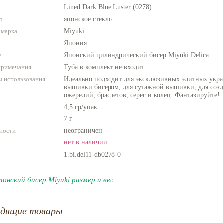
Lined Dark Blue Luster (0278)
л
японское стекло
 марка
Miyuki
Япония
е
Японский цилиндрический бисер Miyuki Delica
примечания
Туба в комплект не входит.
 использования
Идеально подходит для эксклюзивных элитных укра
вышивки бисером, для сутажной вышивки, для созда
ожерелий, браслетов, серег и колец. Фантазируйте!
4,5 гр/упак
7 г
ности
неограничен
нет в наличии
1.bi.del11-db0278-0
понский бисер Miyuki размер и вес
одящие товары