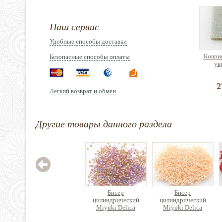
Наш сервис
Удобные способы доставки
Коврик
Безопасные способы оплаты
ук
2
Легкий возврат и обмен
Другие товары данного раздела
Бисер
Бисер
цилиндрический
цилиндрический
Miyuki Delica
Miyuki Delica