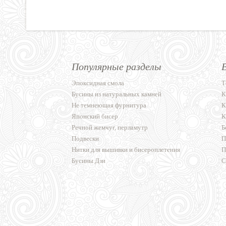
Популярные разделы
Эпоксидная смола
Т
Бусины из натуральных камней
К
Не темнеющая фурнитура
К
Японский бисер
К
Речной жемчуг, перламутр
Б
Подвески
П
Нитки для вышивки и бисероплетения
П
Бусины Дзи
С