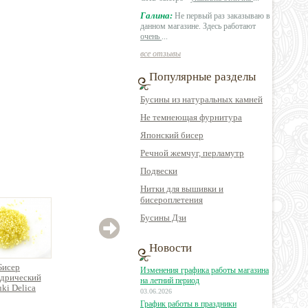
Галина:
Не первый раз заказываю в
данном магазине. Здесь работают
очень
...
все отзывы
Популярные разделы
Бусины из натуральных камней
Не темнеющая фурнитура
Японский бисер
Речной жемчуг, перламутр
Подвески
Нитки для вышивки и
бисероплетения
Бусины Дзи
Новости
Бисер
Бисер
Бисер
Изменения графика работы магазина
дрический
цилиндрический
цилиндрический
цил
на летний период
ki Delica
Miyuki Delica
Miyuki Delica
Mi
03.06.2026
График работы в праздники