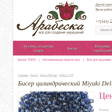
Другой горо
Время рабо
2
+7(343)
Бусины, подвески,
Вышивка
Бисер
декор
украшений
Бисер TOHO
|
Нетемнеющая фурнитура
|
Всё для вышивки
Главная
›
Бисер
›
Бисер Miyuki
›
Delica 11/0
Бисер цилиндрический Miyuki Del
Цен
Размер