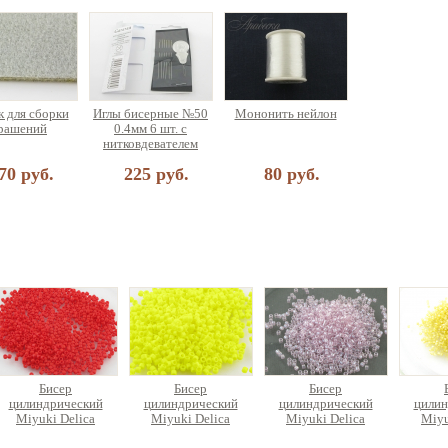
 для сборки
Иглы бисерные №50
Мононить нейлон
рашений
0.4мм 6 шт. с
нитковдевателем
70 руб.
225 руб.
80 руб.
Бисер
Бисер
Бисер
цилиндрический
цилиндрический
цилиндрический
цилин
Miyuki Delica
Miyuki Delica
Miyuki Delica
Miyu