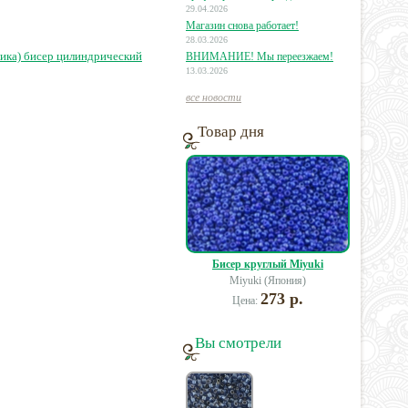
29.04.2026
Магазин снова работает!
49 руб.
350 руб.
280 руб.
28.03.2026
ика) бисер цилиндрический
ВНИМАНИЕ! Мы переезжаем!
13.03.2026
все новости
Товар дня
Бисер круглый Miyuki
Miyuki (Япония)
273 р.
Цена:
Вы смотрели