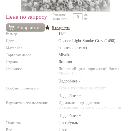
Нетемнеющая фурнитура
Укажите
Цена по запросу
количество:
Всё для вышивки
В корзину
В кладовую
Проволока
Размер
11/0
Натуральные камни
Цвет
Opaque Light Smoke Grey (1498)
Материал
японское стекло
Каталог
Торговая марка
Miyuki
Новинки!
Страна
Япония
Описание
Японский цилиндрический бисер
Miyuki Delica
Фотофорум
О магазине
Подробнее
Особые примечания
Туба в комплект не входит.
Подробнее
Варианты использования
Идеально подходит для
эксклюзивных элитных украшений
из бисера, для вышивки бисером,
Подробнее
для сутажной вышивки, для
создания богатых колье, ожерелий,
Упаковка
4,5 гр/упак
браслетов, серег и колец.
Вес
4.5 г
Фантазируйте!