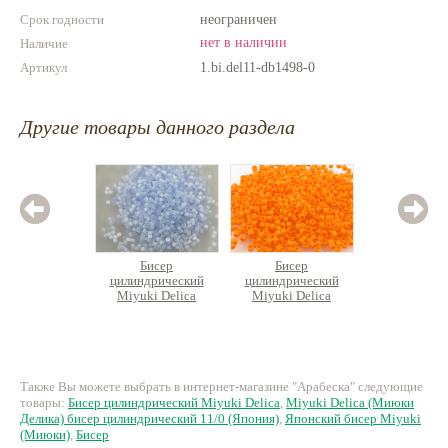
Срок годности
неограничен
нет в наличии
Наличие
Артикул
1.bi.del11-db1498-0
Другие товары данного раздела
Бисер
Бисер
Б
цилиндрический
цилиндрический
цилин
Miyuki Delica
Miyuki Delica
Miyuk
456 руб.
280 руб.
38
Также Вы можете выбрать в интернет-магазине "Арабеска" следующие
товары:
Бисер цилиндрический Miyuki Delica
,
Miyuki Delica (Миюки
Делика) бисер цилиндрический 11/0 (Япония)
,
Японский бисер Miyuki
(Миюки)
,
Бисер