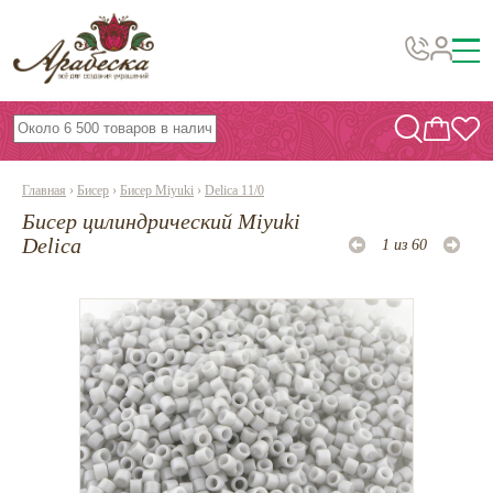
Бусины, подвески, декор
Бисер
Главная
›
Бисер
›
Бисер Miyuki
›
Delica 11/0
Вышивка украшений
Бисер цилиндрический Miyuki
Фурнитура
Delica
1 из 60
Проволока
Инструменты и материалы
Эпоксидная смола
Шнуры, ленты, нитки
По темам и сезонам
Бисер TOHO