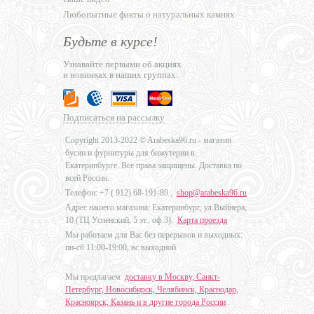
Любопытные факты о натуральных камнях
Будьте в курсе!
Узнавайте первыми об акциях
и новинках в наших группах:
Подписаться на рассылку
Copyright 2013-2022 © Arabeska96.ru - магазин
бусин и фурнитуры для бижутерии в
Екатеринбурге. Все права защищены. Доставка по
всей России.
Телефон: +7 (
912) 68-191-89
,
shop@arabeska96.ru
Адрес нашего магазина: Екатеринбург, ул.Выйнера,
10 (ТЦ Успенский, 5 эт., оф.3).
Карта проезда
Мы работаем для Вас без перерывов и выходных:
пн-сб 11:00-19:00, вс выходной
Мы предлагаем
доставку в Москву, Санкт-
Петербург, Новосибирск, Челябинск, Краснодар,
Красноярск, Казань и в другие города России
.