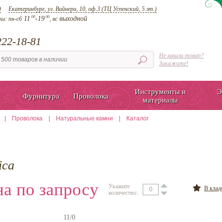
д
Екатеринбург, ул. Вайнера, 10, оф.3 (ТЦ Успенский, 5 эт.)
00
00
11
-19
выходной
ты:
пн-сб
, вс
22-18-81
Не нашли товар?
Закажите!
Инструменты и
Э
Фурнитура
Проволока
материалы
|
Проволока
|
Натуральные камни
|
Каталог
ica
а по запросу
Укажите
В кла
количество:
11/0