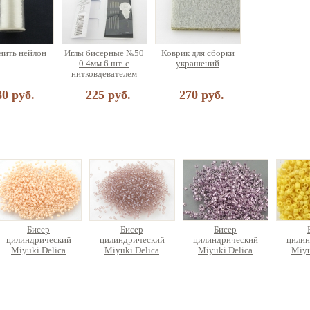
ить нейлон
Иглы бисерные №50
Коврик для сборки
0.4мм 6 шт. с
украшений
нитковдевателем
80 руб.
225 руб.
270 руб.
Бисер
Бисер
Бисер
цилиндрический
цилиндрический
цилиндрический
цилин
Miyuki Delica
Miyuki Delica
Miyuki Delica
Miyu
296 руб.
374 руб.
720 руб.
2