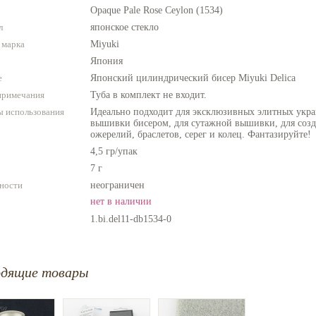
Opaque Pale Rose Ceylon (1534)
л
японское стекло
 марка
Miyuki
Япония
е
Японский цилиндрический бисер Miyuki Delica
примечания
Туба в комплект не входит.
 использования
Идеально подходит для эксклюзивных элитных укра
вышивки бисером, для сутажной вышивки, для созда
ожерелий, браслетов, серег и колец. Фантазируйте!
4,5 гр/упак
7 г
ности
неограничен
нет в наличии
1.bi.del11-db1534-0
одящие товары