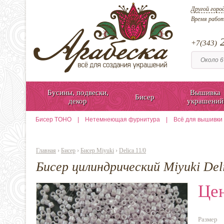
Другой горо
Время рабо
2
+7(343)
Бусины, подвески,
Вышивка
Бисер
декор
украшений
Бисер TOHO
|
Нетемнеющая фурнитура
|
Всё для вышивки
Главная
›
Бисер
›
Бисер Miyuki
›
Delica 11/0
Бисер цилиндрический Miyuki Del
Цен
Размер