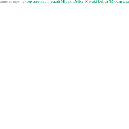
ующие товары:
Бисер цилиндрический Miyuki Delica
,
Miyuki Delica (Миюки Дел