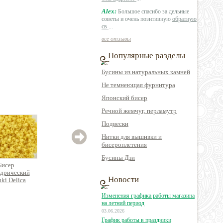
Alex:
Большое спасибо за дельные
советы и очень позитивную
обратную
св
...
все отзывы
Популярные разделы
Бусины из натуральных камней
Не темнеющая фурнитура
Японский бисер
Речной жемчуг, перламутр
Подвески
Нитки для вышивки и
бисероплетения
Бусины Дзи
Бисер
Бисер
Бисер
дрический
цилиндрический
цилиндрический
цил
Новости
ki Delica
Miyuki Delica
Miyuki Delica
Mi
Изменения графика работы магазина
на летний период
03.06.2026
90 руб.
380 руб.
550 руб.
График работы в праздники