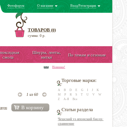
Фотофорум
О магазине
Вход/Регистрация
ТОВАРОВ (
)
0
сумма: 0 р.
поксидная
Шнуры, ленты,
По темам и сезонам
смола
нитки
Новинки!
Торговые марки:
A
B
D
E
G
I
J
K
1 из 60
M
P
R
S
T
U
V
W
Z
А-Я
Все
В корзину
довую
Статьи раздела
Чешский vs японский бисер:
сравнение