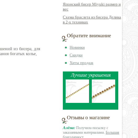
Японский бисер Miyuki размер и
вес
Схема браслета из бисера Делика
в 2-х техниках
Обратите внимание
Новинки
шений из бисера, для
ния богатых колье,
Скидки
Хиты продаж
Лучшие украшения
Отзывы о магазине
Алёна:
Получила посылку с
заказанными материалами.
Большая
благодарност
...