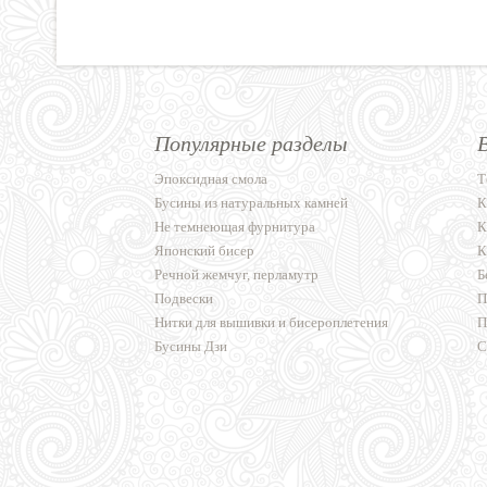
Популярные разделы
Эпоксидная смола
Т
Бусины из натуральных камней
К
Не темнеющая фурнитура
К
Японский бисер
К
Речной жемчуг, перламутр
Б
Подвески
П
Нитки для вышивки и бисероплетения
П
Бусины Дзи
С