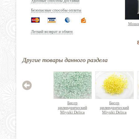
Удобные способы доставки
Безопасные способы оплаты
Монон
Легкий возврат и обмен
Другие товары данного раздела
Бисер
Бисер
цилиндрический
цилиндрический
Miyuki Delica
Miyuki Delica
242 руб.
400 руб.