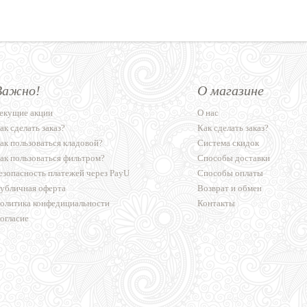
Важно!
О магазине
екущие акции
О нас
ак сделать заказ?
Как сделать заказ?
ак пользоваться кладовой?
Система скидок
ак пользоваться фильтром?
Способы доставки
езопасность платежей через PayU
Способы оплаты
убличная оферта
Возврат и обмен
олитика конфедициальности
Контакты
огласие