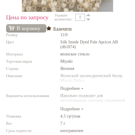
Нетемнеющая фурнитура
Укажите
Цена по запросу
количество:
Всё для вышивки
В корзину
В кладовую
Проволока
Размер
11/0
Натуральные камни
Цвет
Silk Inside Dyed Pale Apricot AB
(db1874)
Каталог
Материал
японское стекло
Торговая марка
Miyuki
Новинки!
Страна
Япония
Описание
Японский цилиндрический бисер
Фотофорум
Miyuki Delica
О магазине
Подробнее
Варианты использования
Идеально подходит для
эксклюзивных элитных украшений
из бисера, для вышивки бисером,
Подробнее
для сутажной вышивки, для
создания богатых колье, ожерелий,
Упаковка
4,5 гр/упак
браслетов, серег и колец.
Вес
7 г
Фантазируйте!
Срок годности
неограничен