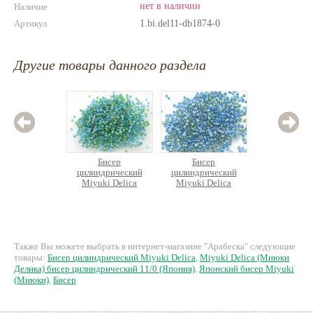
нет в наличии
Наличие
Артикул
1.bi.del11-db1874-0
Другие товары данного раздела
Бисер
Бисер
Б
цилиндрический
цилиндрический
цилин
Miyuki Delica
Miyuki Delica
Miyuk
250 руб.
250 руб.
32
Также Вы можете выбрать в интернет-магазине "Арабеска" следующие
товары:
Бисер цилиндрический Miyuki Delica
,
Miyuki Delica (Миюки
Делика) бисер цилиндрический 11/0 (Япония)
,
Японский бисер Miyuki
(Миюки)
,
Бисер