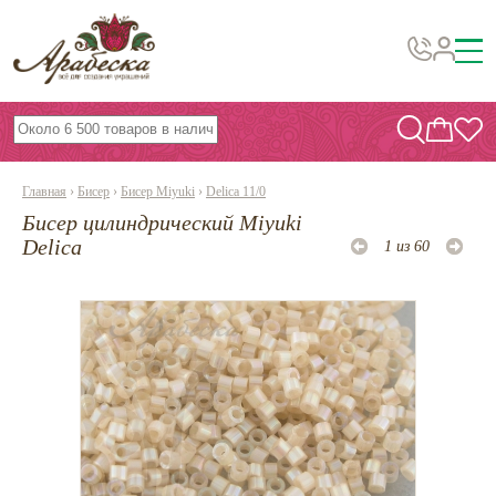
Бусины, подвески, декор
Бисер
Главная
›
Бисер
›
Бисер Miyuki
›
Delica 11/0
Вышивка украшений
Бисер цилиндрический Miyuki
Фурнитура
Delica
1 из 60
Проволока
Инструменты и материалы
Эпоксидная смола
Шнуры, ленты, нитки
По темам и сезонам
Бисер TOHO