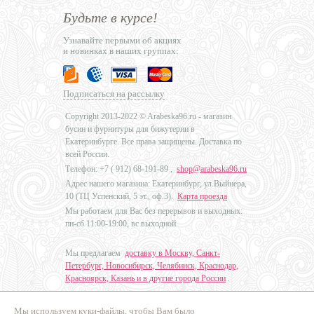
Будьте в курсе!
Узнавайте первыми об акциях
и новинках в наших группах:
Подписаться на рассылку
Copyright 2013-2022 © Arabeska96.ru - магазин
бусин и фурнитуры для бижутерии в
Екатеринбурге. Все права защищены. Доставка по
всей России.
Телефон: +7 (
912) 68-191-89
,
shop@arabeska96.ru
Адрес нашего магазина: Екатеринбург, ул.Выйнера,
10 (ТЦ Успенский, 5 эт., оф.3).
Карта проезда
Мы работаем для Вас без перерывов и выходных:
пн-сб 11:00-19:00, вс выходной
Мы предлагаем
доставку в Москву, Санкт-
Петербург, Новосибирск, Челябинск, Краснодар,
Красноярск, Казань и в другие города России
.
Мы используем куки-файлы, чтобы Вам было