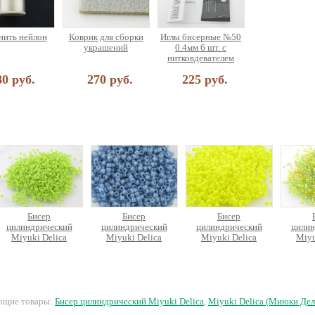
ить нейлон
Коврик для сборки
Иглы бисерные №50
украшений
0.4мм 6 шт. с
нитковдевателем
80 руб.
270 руб.
225 руб.
Бисер
Бисер
Бисер
цилиндрический
цилиндрический
цилиндрический
цилин
Miyuki Delica
Miyuki Delica
Miyuki Delica
Miyu
280 руб.
360 руб.
280 руб.
2
ующие товары:
Бисер цилиндрический Miyuki Delica
,
Miyuki Delica (Миюки Дел