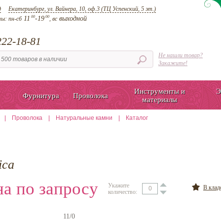
д
Екатеринбург, ул. Вайнера, 10, оф.3 (ТЦ Успенский, 5 эт.)
00
00
11
-19
выходной
ты:
пн-сб
, вс
22-18-81
Не нашли товар?
Закажите!
Инструменты и
Э
Фурнитура
Проволока
материалы
|
Проволока
|
Натуральные камни
|
Каталог
ica
а по запросу
Укажите
В кла
количество:
11/0