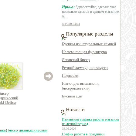
Ирина:
Здравствуйте, сделала уже
несколько заказов в данном
магазине,
о
...
все отзывы
Популярные разделы
Бусины из натуральных камней
Не темнеющая фурнитура
Японский бисер
Речной жемчуг, перламутр
Подвески
Нитки для вышивки и
бисероплетения
Бисер
Бисер
Бисер
Бусины Дзи
дрический
цилиндрический
цилиндрический
цил
ki Delica
Miyuki Delica
Miyuki Delica
Mi
Новости
Изменения графика работы магазина
50 руб.
267 руб.
323 руб.
на летний период
03.06.2026
ика) бисер цилиндрический
График работы в праздники