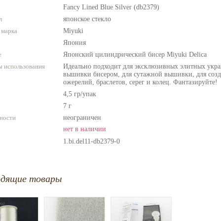
Fancy Lined Blue Silver (db2379)
л
японское стекло
 марка
Miyuki
Япония
е
Японский цилиндрический бисер Miyuki Delica
 использования
Идеально подходит для эксклюзивных элитных укра
вышивки бисером, для сутажной вышивки, для созда
ожерелий, браслетов, серег и колец. Фантазируйте!
4,5 гр/упак
7 г
ности
неограничен
нет в наличии
1.bi.del11-db2379-0
одящие товары