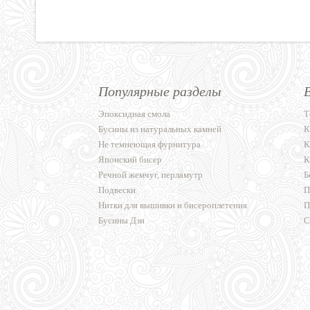
Популярные разделы
Эпоксидная смола
Т
Бусины из натуральных камней
К
Не темнеющая фурнитура
К
Японский бисер
К
Речной жемчуг, перламутр
Б
Подвески
П
Нитки для вышивки и бисероплетения
П
Бусины Дзи
С