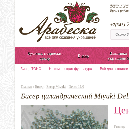
Другой горо
Время рабо
2
+7(343)
Бусины, подвески,
Вышивка
Бисер
декор
украшений
Бисер TOHO
|
Нетемнеющая фурнитура
|
Всё для вышивки
Главная
›
Бисер
›
Бисер Miyuki
›
Delica 11/0
Бисер цилиндрический Miyuki Del
Цен
Размер