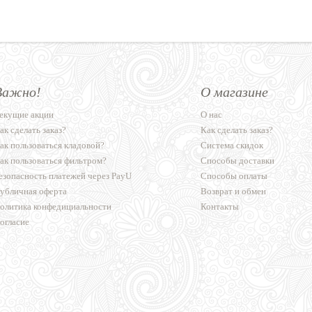
Важно!
О магазине
екущие акции
О нас
ак сделать заказ?
Как сделать заказ?
ак пользоваться кладовой?
Система скидок
ак пользоваться фильтром?
Способы доставки
езопасность платежей через PayU
Способы оплаты
убличная оферта
Возврат и обмен
олитика конфедициальности
Контакты
огласие