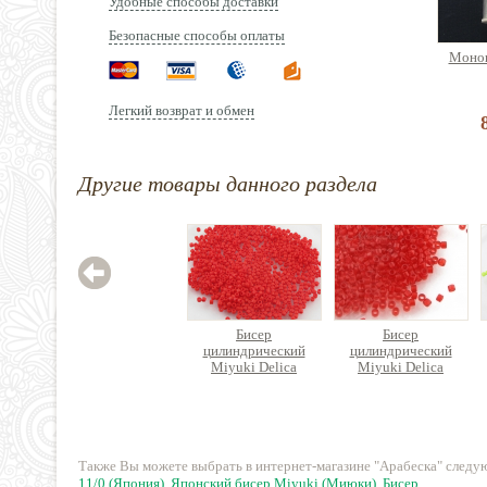
Удобные способы доставки
Безопасные способы оплаты
Монон
Легкий возврат и обмен
Другие товары данного раздела
Бисер
Бисер
цилиндрический
цилиндрический
Miyuki Delica
Miyuki Delica
280 руб.
340 руб.
Также Вы можете выбрать в интернет-магазине "Арабеска" след
11/0 (Япония)
,
Японский бисер Miyuki (Миюки)
,
Бисер