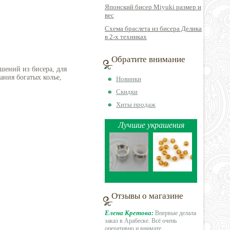
Японский бисер Miyuki размер и
вес
Схема браслета из бисера Делика
в 2-х техниках
Обратите внимание
шений из бисера, для
ния богатых колье,
Новинки
Скидки
Хиты продаж
Лучшие украшения
Отзывы о магазине
Елена Кретова:
Впервые делала
заказ в Арабеске. Всё очень
оперативно
и внимате
...