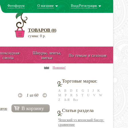
Фотофорум
О магазине
Вход/Регистрация
ТОВАРОВ (
)
0
сумма: 0 р.
поксидная
Шнуры, ленты,
По темам и сезонам
смола
нитки
Новинки!
Торговые марки:
A
B
D
E
G
I
J
K
1 из 60
M
P
R
S
T
U
V
W
Z
А-Я
Все
В корзину
довую
Статьи раздела
Чешский vs японский бисер:
сравнение