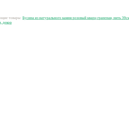
камень
ок.5см (ок.50 шт.)
32 руб.
141 руб.
60 руб.
4
ующие товары:
Бусина из натурального камня розовый кварц граненая, нить 39с
, декор