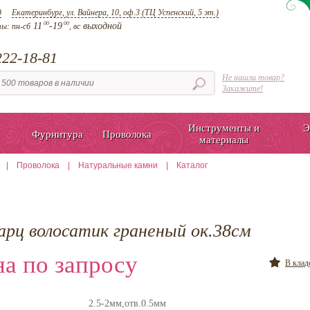
д
Екатеринбург, ул. Вайнера, 10, оф.3 (ТЦ Успенский, 5 эт.)
00
00
11
-19
выходной
ты:
пн-сб
, вс
22-18-81
Не нашли товар?
Закажите!
Инструменты и
Э
Фурнитура
Проволока
материалы
|
Проволока
|
Натуральные камни
|
Каталог
арц волосатик граненый ок.38см
а по запросу
В кла
2.5-2мм,отв.0.5мм