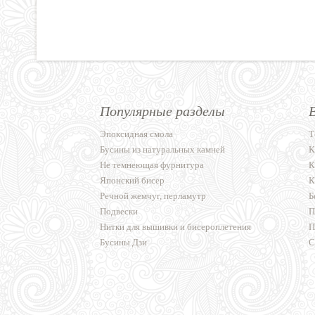
Популярные разделы
Эпоксидная смола
Т
Бусины из натуральных камней
К
Не темнеющая фурнитура
К
Японский бисер
К
Речной жемчуг, перламутр
Б
Подвески
П
Нитки для вышивки и бисероплетения
П
Бусины Дзи
С