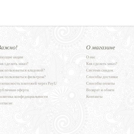
Важно!
О магазине
екущие акции
О нас
ак сделать заказ?
Как сделать заказ?
ак пользоваться кладовой?
Система скидок
ак пользоваться фильтром?
Способы доставки
езопасность платежей через PayU
Способы оплаты
убличная оферта
Возврат и обмен
олитика конфедициальности
Контакты
огласие