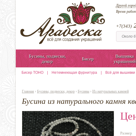
Другой горо
Время рабо
2
+7(343)
Бусины, подвески,
Вышивка
Бисер
декор
украшений
Бисер TOHO
|
Нетемнеющая фурнитура
|
Всё для вышивки
Главная
›
Бусины, подвески, декор
›
Бусины
›
Из натуральных камней
Бусина из натурального камня кв
Цен
Размер