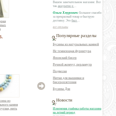
Вашем замечательном магазине. Все
так
аккуратно р
...
Ольга Хмурович:
Большое спасибо
за прекрасный товар и быструю
доставку. Это
был
...
орки
зных
все отзывы
в
Популярные разделы
б.
Бусины из натуральных камней
Не темнеющая фурнитура
Японский бисер
Речной жемчуг, перламутр
Подвески
Нитки для вышивки и
бисероплетения
Бусины Дзи
Новости
сина из
Бусина из
Бусина из
Буси
ьного камня
натурального камня
натурального камня
руглая, нить
аметист в форме
агат ботсвана круглая
синтет
Изменения графика работы магазина
19см
бочонка
на летний период