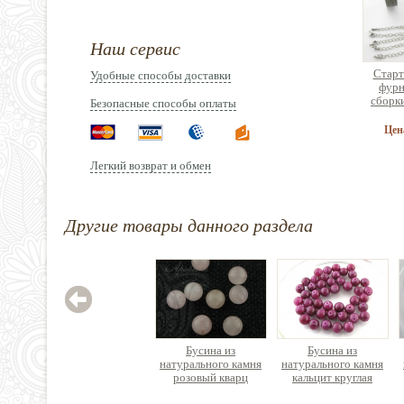
Наш сервис
Старт
Удобные способы доставки
фурн
сборк
Безопасные способы оплаты
брас
ук
Цен
Легкий возврат и обмен
Другие товары данного раздела
Эласт
(спан
латекс
2
Бусина из
Бусина из
натурального камня
натурального камня
розовый кварц
кальцит круглая
округлая