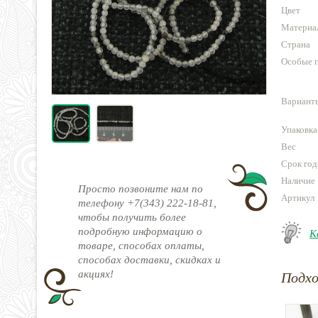
Цвет
Материа
Страна
Особые 
Варианты
Упаковка
Вес
Срок год
Наличие
Просто позвоните нам по
Артикул
телефону +7(343) 222-18-81,
чтобы получить более
подробную информацию о
К
товаре, способах оплаты,
способах доставки, скидках и
акциях!
Подх