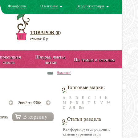
Фотофорум
О магазине
Вход/Регистрация
ТОВАРОВ (
)
0
сумма: 0 р.
поксидная
Шнуры, ленты,
По темам и сезонам
смола
нитки
Новинки!
Торговые марки:
A
B
D
E
G
I
J
K
2660 из 3388
M
P
R
S
T
U
V
W
Z
А-Я
Все
В корзину
довую
Статьи раздела
Как формируется родонит:
камень утренней зари