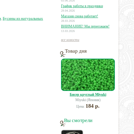
03.06.2026
График работы в праздники
29.04.2026
50 руб.
47 руб.
38 руб.
Магазин снова работает!
м
,
Бусины из натуральных
28.03.2026
ВНИМАНИЕ! Мы переезжаем!
13.03.2026
все новости
Товар дня
Бисер круглый Miyuki
Miyuki (Япония)
184 р.
Цена:
Вы смотрели