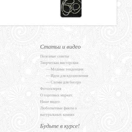
Статьи и видео
Полезные советы
Творческая мастерская
—
Модные тенденции
—
Идеи для вдохновения
—
Схемы для бисера
Фотогалерея
О торговых марках
Наше видео
Любопытные факты о
натуральных камнях
Будьте в курсе!