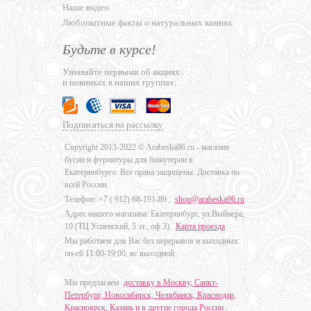
Наше видео
Любопытные факты о натуральных камнях
Будьте в курсе!
Узнавайте первыми об акциях
и новинках в наших группах:
Подписаться на рассылку
Copyright 2013-2022 © Arabeska96.ru - магазин
бусин и фурнитуры для бижутерии в
Екатеринбурге. Все права защищены. Доставка по
всей России.
Телефон: +7 (
912) 68-191-89
,
shop@arabeska96.ru
Адрес нашего магазина: Екатеринбург, ул.Выйнера,
10 (ТЦ Успенский, 5 эт., оф.3).
Карта проезда
Мы работаем для Вас без перерывов и выходных:
пн-сб 11:00-19:00, вс выходной
Мы предлагаем
доставку в Москву, Санкт-
Петербург, Новосибирск, Челябинск, Краснодар,
Красноярск, Казань и в другие города России
.