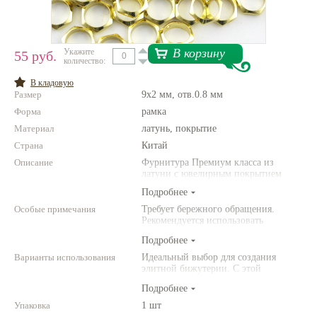
Нетемнеющая фурнитура
Всё для вышивки
В корзину
Укажите
55 руб.
количество:
Проволока
В кладовую
Размер
9x2 мм, отв.0.8 мм
Натуральные камни
Форма
рамка
Каталог
Материал
латунь, покрытие
Страна
Новинки!
Китай
Описание
Фурнитура Премиум класса из
латуни с ювелирным покрытием
Фотофорум
О магазине
Подробнее
Особые примечания
Требует бережного обращения.
Рекомендуется использовать
инструменты (например,
Подробнее
американского производства).
Варианты использования
Идеальный выбор для создания
элитной бижутерии. С этой
фурнитурой Ваши украшения станут
Подробнее
выглядеть по-настоящему роскошно!
Упаковка
1 шт