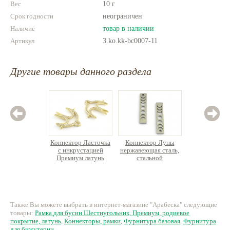
Вес
10 г
Срок годности
неограничен
Наличие
товар в наличии
Артикул
3.ko.kk-bc0007-11
Другие товары данного раздела
Коннектор Ласточка
Коннектор Луны
Коннек
с инкрустацией
нержавеющая сталь,
инкр
Премиум латунь
стальной
Премиу
л
194 руб.
75 руб.
25
Также Вы можете выбрать в интернет-магазине "Арабеска" следующие
товары:
Рамка для бусин Шестиугольник, Премиум, родиевое
покрытие, латунь
,
Коннекторы, рамки
,
Фурнитура базовая
,
Фурнитура
для бижутерии