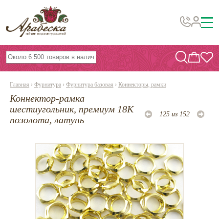
Бусины, подвески, декор
Бисер
Главная
›
Фурнитура
›
Фурнитура базовая
›
Коннекторы, рамки
Вышивка украшений
Коннектор-рамка
Фурнитура
шестиугольник, премиум 18К
125 из 152
позолота, латунь
Проволока
Инструменты и материалы
Эпоксидная смола
Шнуры, ленты, нитки
По темам и сезонам
Бисер TOHO