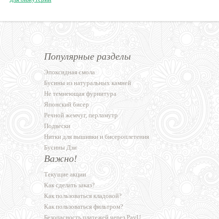
Популярные разделы
Эпоксидная смола
Бусины из натуральных камней
Не темнеющая фурнитура
Японский бисер
Речной жемчуг, перламутр
Подвески
Нитки для вышивки и бисероплетения
Бусины Дзи
Важно!
Текущие акции
Как сделать заказ?
Как пользоваться кладовой?
Как пользоваться фильтром?
Безопасность платежей через PayU