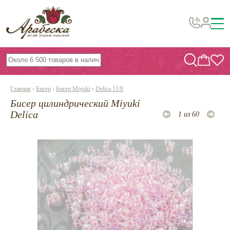
Бусины, подвески, декор
Бисер
Главная
›
Бисер
›
Бисер Miyuki
›
Delica 11/0
Вышивка украшений
Бисер цилиндрический Miyuki
Фурнитура
Delica
1 из 60
Проволока
Инструменты и материалы
Эпоксидная смола
Шнуры, ленты, нитки
По темам и сезонам
Бисер TOHO