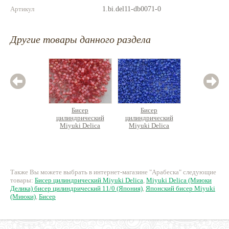
Артикул
1.bi.del11-db0071-0
Другие товары данного раздела
Бисер
Бисер
Б
цилиндрический
цилиндрический
цилин
Miyuki Delica
Miyuki Delica
Miyuk
380 руб.
270 руб.
36
Также Вы можете выбрать в интернет-магазине "Арабеска" следующие
товары:
Бисер цилиндрический Miyuki Delica
,
Miyuki Delica (Миюки
Делика) бисер цилиндрический 11/0 (Япония)
,
Японский бисер Miyuki
(Миюки)
,
Бисер