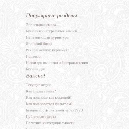
Популярные разделы
Эпоксидная смола
Бусины из натуральных камней
Не темнеющая фурнитура
Японский бисер
Речной жемчуг, перламутр
Подвески
Нитки для вышивки и бисероплетения
Бусины Дзи
Важно!
Текущие акции
Как сделать заказ?
Как пользоваться кладовой?
Как пользоваться фильтром?
Безопасность платежей через PayU
Публичная оферта
Политика конфедициальности