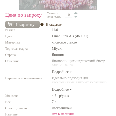
Нетемнеющая фурнитура
Укажите
Цена по запросу
количество:
Всё для вышивки
В корзину
В кладовую
Проволока
Размер
11/0
Натуральные камни
Цвет
Lined Pink AB (db0071)
Материал
японское стекло
Каталог
Торговая марка
Miyuki
Новинки!
Страна
Япония
Описание
Японский цилиндрический бисер
Miyuki Delica
Фотофорум
О магазине
Подробнее
Варианты использования
Идеально подходит для
эксклюзивных элитных украшений
из бисера, для вышивки бисером,
Подробнее
для сутажной вышивки, для
создания богатых колье, ожерелий,
Упаковка
4,5 гр/упак
браслетов, серег и колец.
Вес
7 г
Фантазируйте!
Срок годности
неограничен
нет в наличии
Наличие