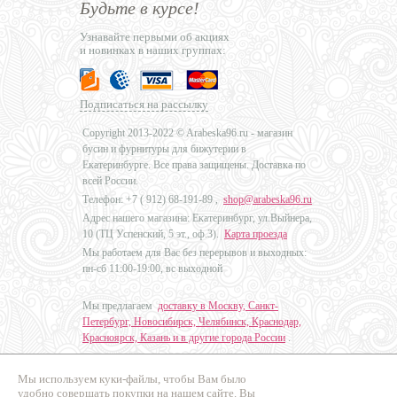
Будьте в курсе!
Узнавайте первыми об акциях
и новинках в наших группах:
Подписаться на рассылку
Copyright 2013-2022 © Arabeska96.ru - магазин
бусин и фурнитуры для бижутерии в
Екатеринбурге. Все права защищены. Доставка по
всей России.
Телефон: +7 (
912) 68-191-89
,
shop@arabeska96.ru
Адрес нашего магазина: Екатеринбург, ул.Выйнера,
10 (ТЦ Успенский, 5 эт., оф.3).
Карта проезда
Мы работаем для Вас без перерывов и выходных:
пн-сб 11:00-19:00, вс выходной
Мы предлагаем
доставку в Москву, Санкт-
Петербург, Новосибирск, Челябинск, Краснодар,
Красноярск, Казань и в другие города России
.
Мы используем куки-файлы, чтобы Вам было
Дизайн - Наталья Мальцева
удобно совершать покупки на нашем сайте. Вы