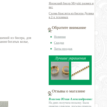
Японский бисер Miyuki размер и
вес
Схема браслета из бисера Делика
в 2-х техниках
Обратите внимание
Новинки
шений из бисера, для
ния богатых колье,
Скидки
Хиты продаж
Лучшие украшения
Отзывы о магазине
Власова Юлия Александровна:
На днях получила посылку. Была
приятно удивлена, посылка
пришла
...