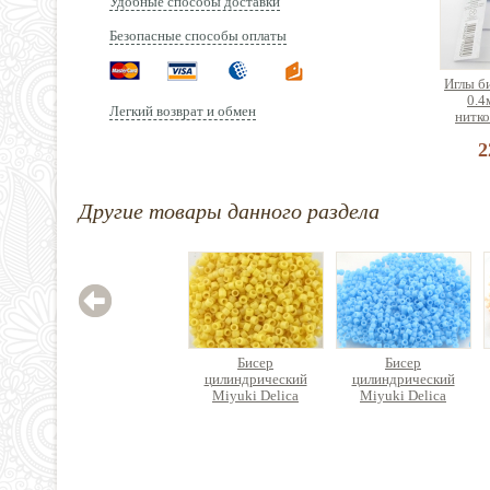
Удобные способы доставки
Безопасные способы оплаты
Иглы б
0.4
Легкий возврат и обмен
нитко
2
Другие товары данного раздела
Бисер
Бисер
цилиндрический
цилиндрический
Miyuki Delica
Miyuki Delica
290 руб.
320 руб.