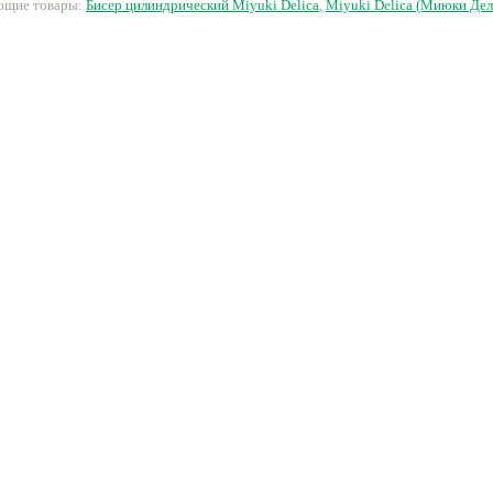
ующие товары:
Бисер цилиндрический Miyuki Delica
,
Miyuki Delica (Миюки Дел