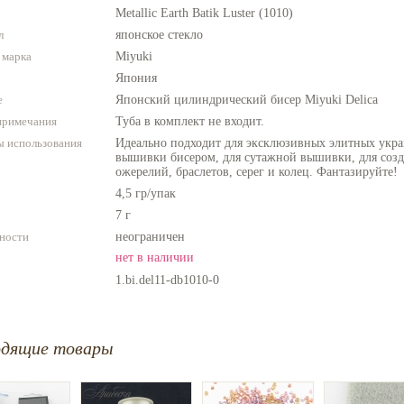
Metallic Earth Batik Luster (1010)
л
японское стекло
 марка
Miyuki
Япония
е
Японский цилиндрический бисер Miyuki Delica
примечания
Туба в комплект не входит.
 использования
Идеально подходит для эксклюзивных элитных укра
вышивки бисером, для сутажной вышивки, для созда
ожерелий, браслетов, серег и колец. Фантазируйте!
4,5 гр/упак
7 г
ности
неограничен
нет в наличии
1.bi.del11-db1010-0
одящие товары