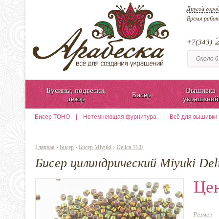
Другой горо
Время рабо
2
+7(343)
Бусины, подвески,
Вышивка
Бисер
декор
украшений
Бисер TOHO
|
Нетемнеющая фурнитура
|
Всё для вышивки
Главная
›
Бисер
›
Бисер Miyuki
›
Delica 11/0
Бисер цилиндрический Miyuki Del
Цен
Размер