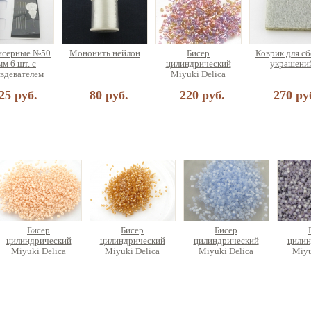
исерные №50
Мононить нейлон
Бисер
Коврик для с
мм 6 шт. с
цилиндрический
украшени
вдевателем
Miyuki Delica
25 руб.
80 руб.
220 руб.
270 ру
Бисер
Бисер
Бисер
цилиндрический
цилиндрический
цилиндрический
цилин
Miyuki Delica
Miyuki Delica
Miyuki Delica
Miyu
296 руб.
416 руб.
456 руб.
3