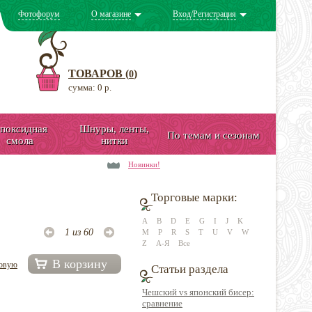
Фотофорум
О магазине
Вход/Регистрация
ТОВАРОВ (
)
0
сумма: 0 р.
поксидная
Шнуры, ленты,
По темам и сезонам
смола
нитки
Новинки!
Торговые марки:
A
B
D
E
G
I
J
K
1 из 60
M
P
R
S
T
U
V
W
Z
А-Я
Все
В корзину
довую
Статьи раздела
Чешский vs японский бисер:
сравнение