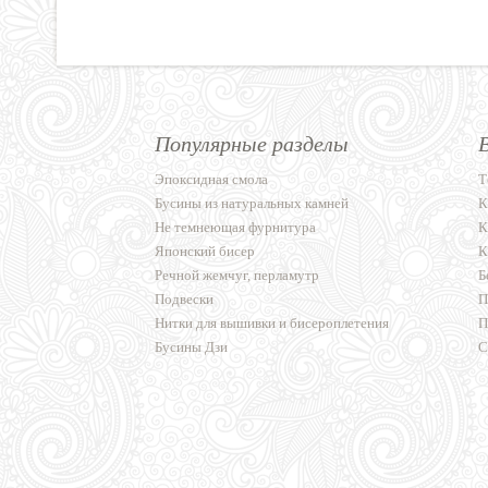
Популярные разделы
Эпоксидная смола
Т
Бусины из натуральных камней
К
Не темнеющая фурнитура
К
Японский бисер
К
Речной жемчуг, перламутр
Б
Подвески
П
Нитки для вышивки и бисероплетения
П
Бусины Дзи
С