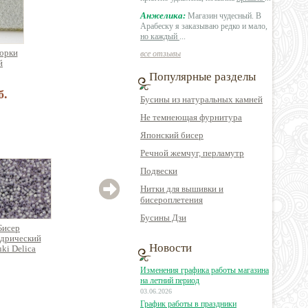
Анжелика:
Магазин чудесный. В
Арабеску я заказываю редко и мало,
но каждый
...
борки
все отзывы
й
Популярные разделы
б.
Бусины из натуральных камней
Не темнеющая фурнитура
Японский бисер
Речной жемчуг, перламутр
Подвески
Нитки для вышивки и
бисероплетения
Бусины Дзи
Бисер
Бисер
Бисер
дрический
цилиндрический
цилиндрический
цил
Новости
ki Delica
Miyuki Delica
Miyuki Delica
Mi
Изменения графика работы магазина
на летний период
03.06.2026
23 руб.
1290 руб.
250 руб.
График работы в праздники