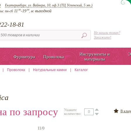
д
Екатеринбург, ул. Вайнера, 10, оф.3 (ТЦ Успенский, 5 эт.)
00
00
11
-19
выходной
ты:
пн-сб
, вс
22-18-81
Не нашли товар?
Закажите!
Инструменты и
Э
Фурнитура
Проволока
материалы
|
Проволока
|
Натуральные камни
|
Каталог
ica
а по запросу
Укажите
В кла
количество:
11/0