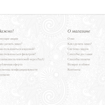
Важно!
О магазине
екущие акции
О нас
ак сделать заказ?
Как сделать заказ?
ак пользоваться кладовой?
Система скидок
ак пользоваться фильтром?
Способы доставки
езопасность платежей через PayU
Способы оплаты
убличная оферта
Возврат и обмен
олитика конфедициальности
Контакты
огласие