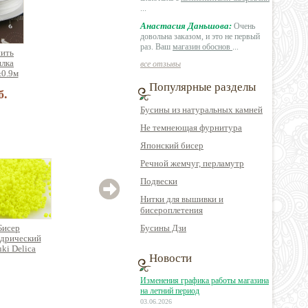
...
Анастасия Даньшова:
Очень
довольна заказом, и это не первый
раз. Ваш
магазин обоснов
...
нить
илка
все отзывы
±0.9м
Популярные разделы
б.
Бусины из натуральных камней
Не темнеющая фурнитура
Японский бисер
Речной жемчуг, перламутр
Подвески
Нитки для вышивки и
бисероплетения
Бисер
Бисер
Бусины Дзи
Бисер
дрический
цилиндрический
цилиндрический
цил
ki Delica
Miyuki Delica
Miyuki Delica
Mi
Новости
Изменения графика работы магазина
на летний период
80 руб.
390 руб.
320 руб.
03.06.2026