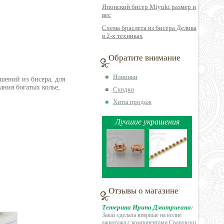
Японский бисер Miyuki размер и
вес
Схема браслета из бисера Делика
в 2-х техниках
Обратите внимание
Новинки
шений из бисера, для
ния богатых колье,
Скидки
Хиты продаж
Лучшие украшения
Отзывы о магазине
Тетерина Ирина Дмитриеана:
Заказ сделала впервые на волне
ажиотажа с
компонентами Сваровски