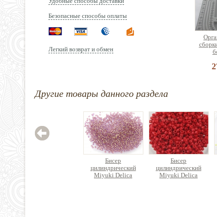
Удобные способы доставки
Безопасные способы оплаты
Орга
сборк
Легкий возврат и обмен
б
2
Другие товары данного раздела
Лоток
брасл
ди
3
Бисер
Бисер
цилиндрический
цилиндрический
Miyuki Delica
Miyuki Delica
359 руб.
320 руб.