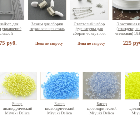
найзер для
Зажим для сборки
Стартовый набор
Эластичная 
и украшений
нержавеющая сталь
фурнитуры для
(спандекс, ж
ольшой
сборки чокера или
латексная) 18
браслета (на 5
75 руб.
225 ру
украшений)
Цена по запросу
Цена по запросу
 для сборки
етов разных
аметров
90 руб.
Бисер
Бисер
Бисер
цилиндрический
цилиндрический
цилиндрический
цилин
Miyuki Delica
Miyuki Delica
Miyuki Delica
Miyu
350 руб.
280 руб.
456 руб.
2