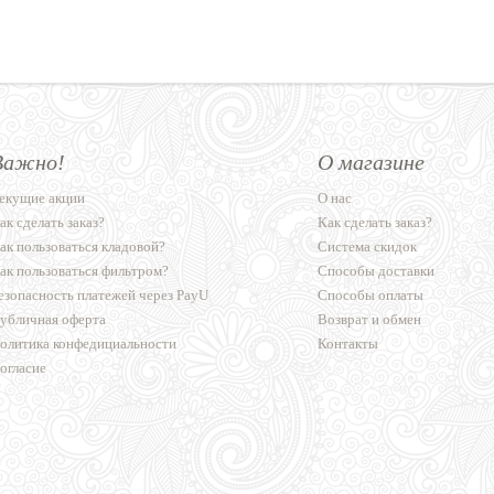
Важно!
О магазине
екущие акции
О нас
ак сделать заказ?
Как сделать заказ?
ак пользоваться кладовой?
Система скидок
ак пользоваться фильтром?
Способы доставки
езопасность платежей через PayU
Способы оплаты
убличная оферта
Возврат и обмен
олитика конфедициальности
Контакты
огласие