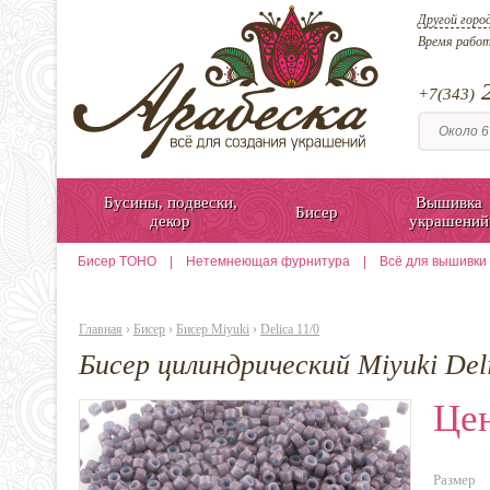
Другой горо
Время рабо
2
+7(343)
Бусины, подвески,
Вышивка
Бисер
декор
украшений
Бисер TOHO
|
Нетемнеющая фурнитура
|
Всё для вышивки
Главная
›
Бисер
›
Бисер Miyuki
›
Delica 11/0
Бисер цилиндрический Miyuki Del
Цен
Размер