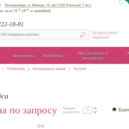
д
Екатеринбург, ул. Вайнера, 10, оф.3 (ТЦ Успенский, 5 эт.)
00
00
11
-19
выходной
ты:
пн-сб
, вс
22-18-81
Не нашли товар?
Закажите!
Инструменты и
Э
Фурнитура
Проволока
материалы
|
Проволока
|
Натуральные камни
|
Каталог
ica
а по запросу
Укажите
В кла
количество:
11/0