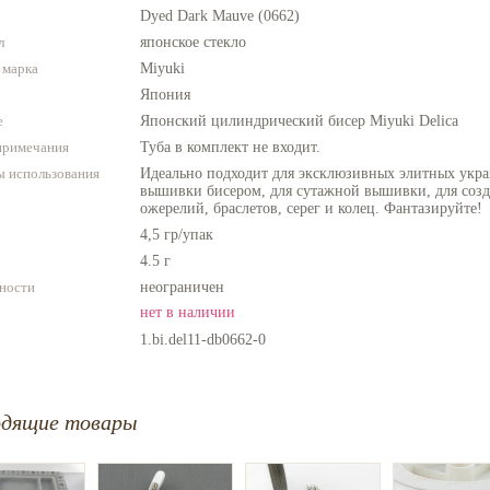
Dyed Dark Mauve (0662)
л
японское стекло
 марка
Miyuki
Япония
е
Японский цилиндрический бисер Miyuki Delica
примечания
Туба в комплект не входит.
 использования
Идеально подходит для эксклюзивных элитных укра
вышивки бисером, для сутажной вышивки, для созда
ожерелий, браслетов, серег и колец. Фантазируйте!
4,5 гр/упак
4.5 г
ности
неограничен
нет в наличии
1.bi.del11-db0662-0
одящие товары