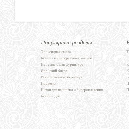
Популярные разделы
Эпоксидная смола
Т
Бусины из натуральных камней
К
Не темнеющая фурнитура
К
Японский бисер
К
Речной жемчуг, перламутр
Б
Подвески
П
Нитки для вышивки и бисероплетения
П
Бусины Дзи
С