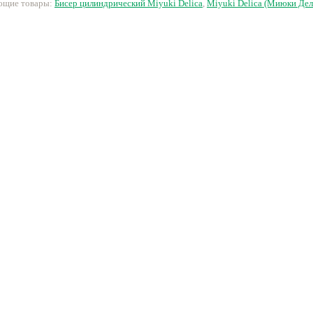
ующие товары:
Бисер цилиндрический Miyuki Delica
,
Miyuki Delica (Миюки Дел