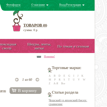
Фотофорум
О магазине
Вход/Регистрация
ТОВАРОВ (
)
0
сумма: 0 р.
поксидная
Шнуры, ленты,
По темам и сезонам
смола
нитки
Новинки!
Торговые марки:
A
B
D
E
G
I
J
K
1 из 60
M
P
R
S
T
U
V
W
Z
А-Я
Все
В корзину
довую
Статьи раздела
Чешский vs японский бисер:
сравнение